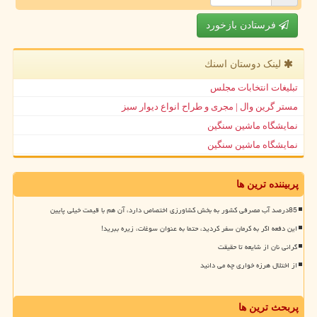
فرستادن بازخورد
لینک دوستان اسنك
تبلیغات انتخابات مجلس
مستر گرین وال | مجری و طراح انواع دیوار سبز
نمایشگاه ماشین سنگین
نمایشگاه ماشین سنگین
پربیننده ترین ها
85درصد آب مصرفی کشور به بخش کشاورزی اختصاص دارد، آن هم با قیمت خیلی پایین
این دفعه اگر به کرمان سفر کردید، حتما به عنوان سوغات، زیره ببرید!
گرانی نان از شایعه تا حقیقت
از اختلال هرزه خواری چه می دانید
پربحث ترین ها