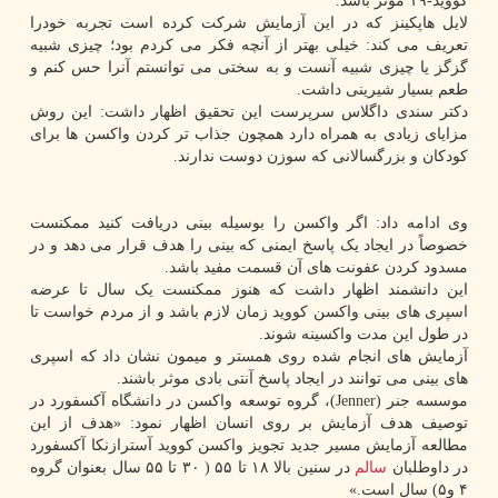
کووید-۱۹ موثر باشد.
لایل هاپکینز که در این آزمایش شرکت کرده است تجربه خودرا
تعریف می کند: خیلی بهتر از آنچه فکر می کردم بود؛ چیزی شبیه
گزگز یا چیزی شبیه آنست و به سختی می توانستم آنرا حس کنم و
طعم بسیار شیرینی داشت.
دکتر سندی داگلاس سرپرست این تحقیق اظهار داشت: این روش
مزایای زیادی به همراه دارد همچون جذاب تر کردن واکسن ها برای
کودکان و بزرگسالانی که سوزن دوست ندارند.
وی ادامه داد: اگر واکسن را بوسیله بینی دریافت کنید ممکنست
خصوصاً در ایجاد یک پاسخ ایمنی که بینی را هدف قرار می دهد و در
مسدود کردن عفونت های آن قسمت مفید باشد.
این دانشمند اظهار داشت که هنوز ممکنست یک سال تا عرضه
اسپری های بینی واکسن کووید زمان لازم باشد و از مردم خواست تا
در طول این مدت واکسینه شوند.
آزمایش های انجام شده روی همستر و میمون نشان داد که اسپری
های بینی می توانند در ایجاد پاسخ آنتی بادی موثر باشند.
موسسه جنر (Jenner)، گروه توسعه واکسن در دانشگاه آکسفورد در
توصیف هدف آزمایش بر روی انسان اظهار نمود: «هدف از این
مطالعه آزمایش مسیر جدید تجویز واکسن کووید آسترازنکا آکسفورد
در داوطلبان
سالم
در سنین بالا ۱۸ تا ۵۵ ( ۳۰ تا ۵۵ سال بعنوان گروه
۴ و۵) سال است.»