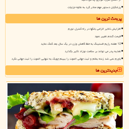
پزشکیان دستور مهم صادر کرد به علاوه جزئیات
پربحث ترین ها
افزایش ذخایر الزامی بانکها در راه کنترل تورم
قیمت گندم تغییر نمود
12 هفته رژیم فستینگ به حفظ کاهش وزن در یک سال بعد کمک نماید
تغذیه پدر می تواند بر سلامت نوزاد تأثیر بگذارد
باورم نمی شد زنده بمانم و ثبت جهانی الموت را ببینم چوبک به تنهایی الموت را ثبت جهانی نکرد
جدیدترین ها