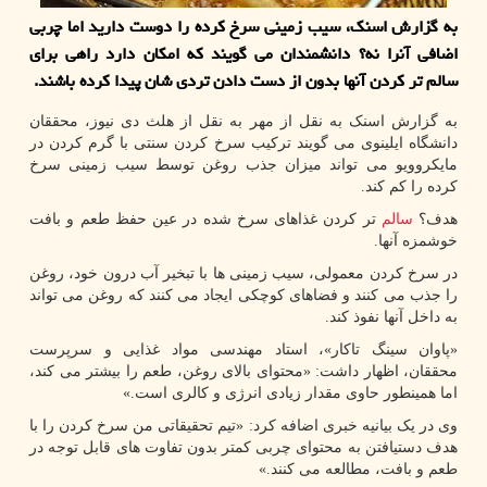
به گزارش اسنک، سیب زمینی سرخ کرده را دوست دارید اما چربی
اضافی آنرا نه؟ دانشمندان می گویند که امکان دارد راهی برای
سالم تر کردن آنها بدون از دست دادن تردی شان پیدا کرده باشند.
به گزارش اسنک به نقل از مهر به نقل از هلث دی نیوز، محققان
دانشگاه ایلینوی می گویند ترکیب سرخ کردن سنتی با گرم کردن در
مایکروویو می تواند میزان جذب روغن توسط سیب زمینی سرخ
کرده را کم کند.
هدف؟
سالم
تر کردن غذاهای سرخ شده در عین حفظ طعم و بافت
خوشمزه آنها.
در سرخ کردن معمولی، سیب زمینی ها با تبخیر آب درون خود، روغن
را جذب می کنند و فضاهای کوچکی ایجاد می کنند که روغن می تواند
به داخل آنها نفوذ کند.
«پاوان سینگ تاکار»، استاد مهندسی مواد غذایی و سرپرست
محققان، اظهار داشت: «محتوای بالای روغن، طعم را بیشتر می کند،
اما همینطور حاوی مقدار زیادی انرژی و کالری است.»
وی در یک بیانیه خبری اضافه کرد: «تیم تحقیقاتی من سرخ کردن را با
هدف دستیافتن به محتوای چربی کمتر بدون تفاوت های قابل توجه در
طعم و بافت، مطالعه می کنند.»