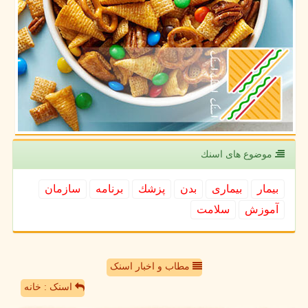
موضوع های اسنك
بیمار
بیماری
بدن
پزشك
برنامه
سازمان
آموزش
سلامت
مطاب و اخبار اسنک
اسنک : خانه