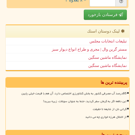
= ۸ بعلاوه ۴
فرستادن بازخورد
لینک دوستان اسنك
تبلیغات انتخابات مجلس
مستر گرین وال | مجری و طراح انواع دیوار سبز
نمایشگاه ماشین سنگین
نمایشگاه ماشین سنگین
پربیننده ترین ها
85درصد آب مصرفی کشور به بخش کشاورزی اختصاص دارد، آن هم با قیمت خیلی پایین
این دفعه اگر به کرمان سفر کردید، حتما به عنوان سوغات، زیره ببرید!
گرانی نان از شایعه تا حقیقت
از اختلال هرزه خواری چه می دانید
پربحث ترین ها