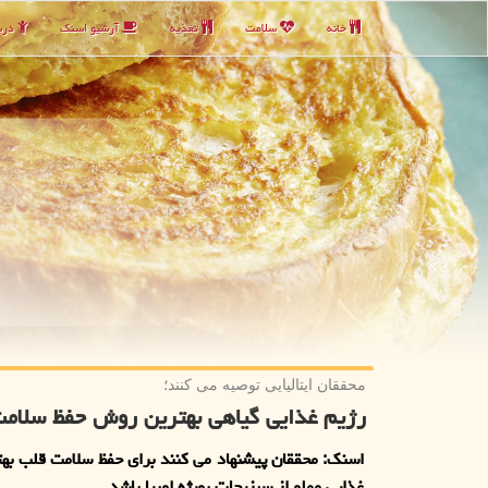
خانه
سلامت
تغذیه
آرشیو اسنك
دربا
محققان ایتالیایی توصیه می كنند؛
رژیم غذایی گیاهی بهترین روش حفظ سلا
اسنک: محققان پیشنهاد می کنند برای حفظ سلامت قلب به
غذایی مملو از سبزیجات بویژه لوبیا باشد.