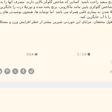
نج سفید راحت باشید. کسانی که شاخص گلوکز بالایی دارند، مصرف آنها را به 
اخص گلوکزی پایین مانند ماکارونی، برنج پخته شده و تورتیلا ذرت را جایگزین ک
ا شدن به بیماری قلبی همراه می باشد. اما نوشابه ها، همچون نوشیدنی های رژ
 با آب جایگزین کنید.
ات تلخ میل کنید. به قول محققان، مزایای این خوردنی شیرین بیشتر از خطر افزایش وزن و مش
1514
5.0 / 5
X