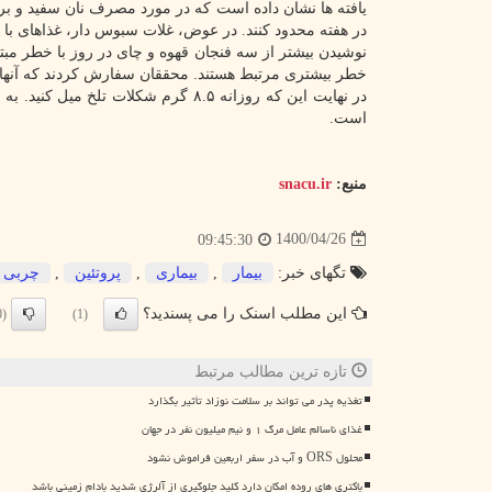
یافته ها نشان داده است که در مورد مصرف نان سفید و بر
در هفته محدود کنند. در عوض، غلات سبوس دار، غذاهای با ش
نوشیدن بیشتر از سه فنجان قهوه و چای در روز با خطر مبتل
خطر بیشتری مرتبط هستند. محققان سفارش کردند که آنها را
در نهایت این که روزانه ۸.۵ گرم شکل
است.
منبع:
snacu.ir
1400/04/26
09:45:30
تگهای خبر:
بیمار
,
بیماری
,
پروتئین
,
چربی
این مطلب اسنک را می پسندید؟
(0)
(1)
تازه ترین مطالب مرتبط
تغذیه پدر می تواند بر سلامت نوزاد تأثیر بگذارد
غذای ناسالم عامل مرگ ۱ و نیم میلیون نفر در جهان
محلول ORS و آب در سفر اربعین فراموش نشود
باکتری های روده امکان دارد کلید جلوگیری از آلرژی شدید بادام زمینی باشد