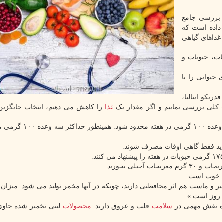
 بررسی جامع
 داده است که
ذاهای گیاهی
ات، حبوبات و
یوانی را با
یکو ایتالیا،
رت کلی بررسی نماییم و اگر مقدار یک
غذا
را کاهش می دهیم، انتخاب جایگزین
مطالعات نشان داده است مصرف گوشت قرمز باید به دو وعده ۱۰۰ گرم
ید فقط گاهی اوقات مصرف شوند.
ی خوب است.
ر و ماست هم اثر محافظتی دارند، چونکه در آنها مخمر تولید می شود. میزا
وده نقش مهمی در
سلامت
قلب و عروق دارند.
محصولات
لبنی تخمیر شده حاوی