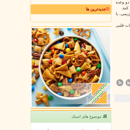
دو وعده
نند.
جدیدترین ها
یمی، با
کلات قلبی
موضوع های اسنك