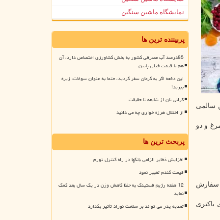
نمایشگاه ماشین سنگین
پربیننده ترین ها
85درصد آب مصرفی کشور به بخش کشاورزی اختصاص دارد، آن
هم با قیمت خیلی پایین
این دفعه اگر به کرمان سفر کردید، حتما به عنوان سوغات، زیره
ببرید!
گرانی نان از شایعه تا حقیقت
 سالمی
از اختلال هرزه خواری چه می دانید
ی در هفته محدود شود. همینطور حداکثر سه وعده ۱۰۰ گرمی مرغ و دو
پربحث ترین ها
افزایش ذخایر الزامی بانکها در راه کنترل تورم
قیمت گندم تغییر نمود
12 هفته رژیم فستینگ به حفظ کاهش وزن در یک سال بعد کمک
ن سفارش
نماید
 باکتری
تغذیه پدر می تواند بر سلامت نوزاد تأثیر بگذارد