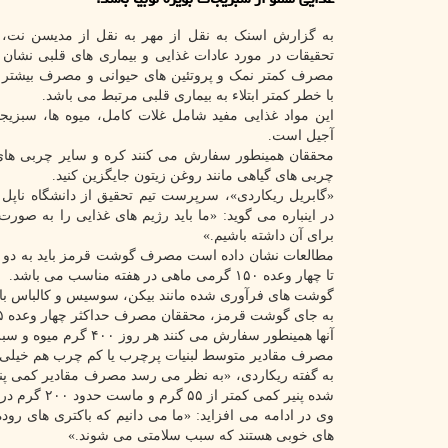
به گزارش اسنک به نقل از مهر به نقل از مدیسن نت،
تحقیقات در مورد عادات غذایی و بیماری های قلبی نشان
مصرف کمتر نمک و پروتئین های حیوانی و مصرف بیشتر غ
با خطر کمتر ابتلاء به بیماری قلبی مرتبط می باشد.
این مواد غذایی مفید شامل غلات کامل، میوه ها، سبزیج
آجیل است.
محققان همینطور سفارش می کنند کره و سایر چربی های ح
چربی های گیاهی مانند روغن زیتون جایگزین کنید.
«گابریل ریکاردی»، سرپرست تیم تحقیق از دانشگاه ناپل فدر
در اینباره می گوید: «ما باید رژیم های غذایی را به صو
برای آن داشته باشیم.»
تا چهار وعده ۱۵۰ گرمی ماهی در هفته مناسب می باشد.
گوشت های فرآوری شده مانند بیکن، سوسیس و کالباس با
به جای گوشت قرمز، محققان مصرف حداکثر چهار وعده ۱۷۵ گرمی حبوبات در هفته را پیشنهاد می کنند.
آنها همینطور سفارش می کنند هر روز ۴۰۰ گرم میوه و سبزیجات و ۳۰ گرم مغزیجات آجیلی بخورید.
مصرف مقادیر متوسط لبنیات پرچرب یا کم چرب هم خیل
به گفته ریکاردی، «به نظر می رسد مصرف مقادیر کمی پنی
شده پنیر کمی کمتر از ۵۵ گرم و ماست حدود ۲۰۰ گرم در روز است.»
وی در ادامه می افزاید: «ما می دانیم که باکتری های ر
های خوبی هستند که سبب سلامتی می شوند.»