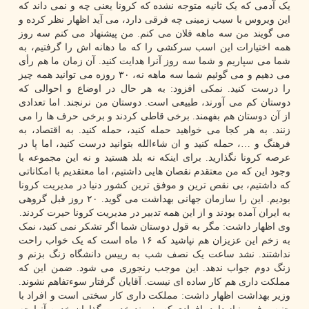
یک آدمی که یک ثانیه متوجه نشده که کرونا یعنی چه و نمی داند که
این ویروس با سیب زمینی چه فرقی دارد، می آید اظهار نظر کرده و
می گویند من سه ماهه فلان می کنم. من پیشنهاد می کنم سه روز
همه اختیارات این اسب سرکشی را که ما دهانه اش را گرفتیم، به
شما می سپاریم و شما سه روز آنرا هدایت کنید. آن زمان ما هم رأی
می دهیم و می گوئیم شما سه ماهه نه، ۳۰ روزه می توانید همه چیز
را درست کنید. نمکی افزود: به هر حال در اوضاع و احوالی که
دوستان کم می آورند، طبیعی است. دوستان من نرنجند. اما تعدادی
از آن دوستان هم بفهمند. برخی قاطی کردند و برخی حرف ها را می
زنند. به هر کجا می خواهید حمله کنید، حمله کنید. به اقتصاد، به
فرهنگ و …، حمله کنید و ان شاءالله بتوانید درست کنید، اما پا در
عرصه کرونا نگذارید. برای اینکه نه بلد هستید و نه این مجموعه با
وجود این که من معتقدم نقصان هایی داشتیم، اما معتقدیم با امکاناتی
که داشتیم، بی نقص ترین و موفق ترین کشور دنیا در مدیریت کرونا
بودیم. این را سازمان جهانی بهداشت می گوید. ۲۰ روز قبل گروهی
به ایران آمده بودند و از این همه تدبیر در مدیریت کرونا حیرت کردند.
وی اظهار داشت: مگر به قول دوستان شما اگر تشکر نمی کنید، نمک
به زخم این عزیزان هم نپاشید که ۱۶ ماه است که یک خواب راحت
نداشتند. نشد ساعت یک نصف شب به رییس دانشگاه زنگ بزنم و
زنگ دوم جواب ندهد. این موجب رنجوری می شود. ضمن این که
مملکت داری هم کار ساده ای نیست. آقایان گرفتار سوءتفاهم نشوند.
وزیر بهداشت اظهار داشت: مملکت داری کار سختی است و افراد با