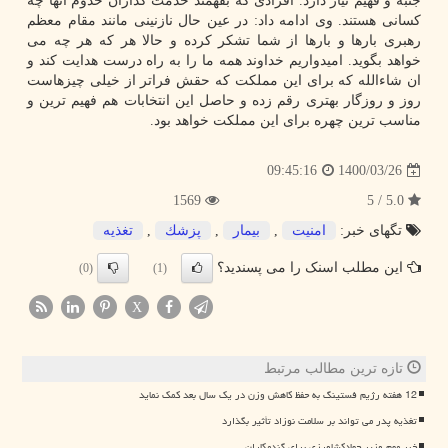
جنبه و فهیم نیاز دارد. افرادی که بفهمند خدمت گذاران خدوم آنها چه
کسانی هستند. وی ادامه داد: در عین حال نازنینی مانند مقام معظم
رهبری بارها و بارها از شما تشکر کرده و حالا هر که هر چه می
خواهد بگوید. امیدواریم خداوند همه ما را به راه درست هدایت کند و
ان شاءالله که برای این مملکت که حقش فراتر از خیلی چیزهاست
روز و روزگار بهتری رقم زده و حاصل این انتخابات هم فهیم ترین و
مناسب ترین چهره برای این مملکت خواهد بود.
1400/03/26
09:45:16
1569
5.0 / 5
تگهای خبر:
امنیت
,
بیمار
,
پزشك
,
تغذیه
این مطلب اسنک را می پسندید؟
(0)
(1)
X
تازه ترین مطالب مرتبط
12 هفته رژیم فستینگ به حفظ کاهش وزن در یک سال بعد کمک نماید
تغذیه پدر می تواند بر سلامت نوزاد تأثیر بگذارد
خبر مهم وزیر جهادکشاورزی برای گندمکاران