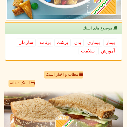
موضوع های اسنك
بیمار
بیماری
بدن
پزشك
برنامه
سازمان
آموزش
سلامت
مطاب و اخبار اسنک
اسنک : خانه