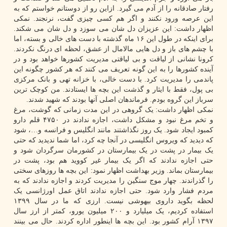
رفتار صادقانه را از آدم می گیرد. ازاین رو از دوستانم خواستم که به
این عرصه ورود نکنند و اگر هم کسی چیزی گفت، نرنجند. نمکی
اظهار داشت: این عزیزان دل شان می سوزد و دل شان می شکند.
برای اینکه در طول این ۱۶ ماه گذشته با دست های خالی و بسته، اما
با چشم های باز و دل هایی مالامال از عشق، لحظه ای درنگ نکردند.
کرونا نشانی از لیاقت و بی لیاقتی مدیریت کشورها خواهد بود و در
آینده کشورها را به این گونه تعریف می کنند که هر کشور چگونه این
پاندمی را مدیریت کرد. با دست خالی، با خزانه تهی و بانک مرکزی
بی پول، فقط با ایثار و گذشت این بچه ها ایستادند. من کوچک ترین
سرباز این گروه بودم. فرماندهان اصلی آنها بودند که شهید شدند.
نمکی اظهار داشت: یک گروهی در این مدت زمانی که گوشت، مرغ
و تخم مرغ نبود و مشکل داشت، اجازه ندادند در ۴۷۵۰ قلم دارو
کمبود ایجاد شود. یک روز نگذاشتند مانند انگلیس و فرانسه و…، شود
که دیدید که ویروس انگلیسی در آنجا چه کرد، اما شما ندیدید که حتی
یک بیمار در پشت در یک بیمارستان در کشورمان سرگردان شود و
حتی اجازه ندادند که اگر یک بیمار غیر کووید هم بود، پشت در
بیمارستان بماند. وزیر بهداشت اظهار نمود: این بچه ها روزهای سختی
را گذراندند. چهار موج سنگین را مدیریت کردند و اجازه ندادند که به
مردم فشار وارد شود. حتی اجازه ندادند اتاق عمل اورژانسی یک
لحظه بگوید داروی بیهوشی نیست. ارزی که ما در سال ۱۳۹۹
استفاده کردیم، یک میلیارد و ۲۰۰ میلیون یورو، کمتر از ارز سال
۱۳۹۷ آرام کشور بود. این بچه ها اینطور اداره کردند. حال می بینند