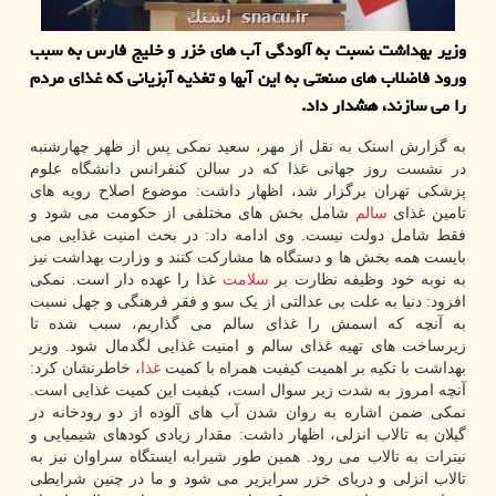
وزیر بهداشت نسبت به آلودگی آب های خزر و خلیج فارس به سبب
ورود فاضلاب های صنعتی به این آبها و تغذیه آبزیانی که غذای مردم
را می سازند، هشدار داد.
به گزارش اسنک به نقل از مهر، سعید نمکی پس از ظهر چهارشنبه
در نشست روز جهانی غذا که در سالن کنفرانس دانشگاه علوم
پزشکی تهران برگزار شد، اظهار داشت: موضوع اصلاح رویه های
تامین غذای
سالم
شامل بخش های مختلفی از حکومت می شود و
فقط شامل دولت نیست. وی ادامه داد: در بحث امنیت غذایی می
بایست همه بخش ها و دستگاه ها مشارکت کنند و وزارت بهداشت نیز
به نوبه خود وظیفه نظارت بر
سلامت
غذا را عهده دار است. نمکی
افزود: دنیا به علت بی عدالتی از یک سو و فقر فرهنگی و جهل نسبت
به آنچه که اسمش را غذای سالم می گذاریم، سبب شده تا
زیرساخت های تهیه غذای سالم و امنیت غذایی لگدمال شود. وزیر
بهداشت با تکیه بر اهمیت کیفیت همراه با کمیت
غذا
، خاطرنشان کرد:
آنچه امروز به شدت زیر سوال است، کیفیت این کمیت غذایی است.
نمکی ضمن اشاره به روان شدن آب های آلوده از دو رودخانه در
گیلان به تالاب انزلی، اظهار داشت: مقدار زیادی کودهای شیمیایی و
نیترات به تالاب می رود. همین طور شیرابه ایستگاه سراوان نیز به
تالاب انزلی و دریای خزر سرایزیر می شود و ما در چنین شرایطی