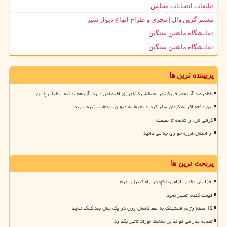
تبلیغات انتخابات مجلس
مستر گرین وال | مجری و طراح انواع دیوار سبز
نمایشگاه ماشین سنگین
نمایشگاه ماشین سنگین
پربیننده ترین ها
85درصد آب مصرفی کشور به بخش کشاورزی اختصاص دارد، آن هم با قیمت خیلی پایین
این دفعه اگر به کرمان سفر کردید، حتما به عنوان سوغات، زیره ببرید!
گرانی نان از شایعه تا حقیقت
از اختلال هرزه خواری چه می دانید
پربحث ترین ها
افزایش ذخایر الزامی بانکها در راه کنترل تورم
قیمت گندم تغییر نمود
12 هفته رژیم فستینگ به حفظ کاهش وزن در یک سال بعد کمک نماید
تغذیه پدر می تواند بر سلامت نوزاد تأثیر بگذارد