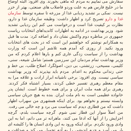
سفارش می نماییم به مردم که ماهی بخورند. وی افزود: البته اوضاع
ما در خلیج فارس هم به علت وردو فاضلاب های صنعتی، بهتر از خزر
نیست. نمکی بر تشدید ردیابی غذا از مزرعه تا سفره توسط
سازمان
غذا و دارو
تصریح کرد و اظهار داشت: وظیفه سازمان غذا و دارو،
نظارت بر کیفیت غذا است و درخواست می کنم این ردیابی تشدید
شود. وزیر بهداشت در ادامه به اظهارات کاندیداهای انتخابات ریاست
جمهوری در مناظره دوم واکنش نشان داد و اضافه کرد: مدت ها قبل
به همکارانم نوشتم که خواهشم این است که در بحث های انتخابات
ورود نکنید. از روزی که آمدم همه تلاشم این است که وزارت
بهداشت را از سیاست زدگی عاری کنم و بارها اعلام کردم که من
وزیر بهداشت تمام مردمان این سرزمین هستم؛ شامل شیعه، سنی،
کلیمی، مسیحی، زرتشتی، بی دین، اصولگرا، اصلاح طلب، بی خط و
حتی زندانی محکوم به اعدام. مردم باید بپذیرند که وزیر بهداشت
سیاسی نیست. وی افزود: برخی ناشیانه ابراز ارادت و علاقه مرا به
مقام معظم رهبری تفسیر خطی کردند، بسیار اشتباه فکر کردند.
رهبری برای همه ملت ایران و برای همه خطوط است. ایشان پدر
خانواده عظیمی است به نام ملت ایران. بنده به هیچ جریان سیاسی
وابسته نیستم و نخواهم بود. برای اینکه همشهری من سهراب اظهار
داشت که من قطاری دیدم که سیاست می برد و چه خالی می رفت.
من اصلاً سوار این قطار نمی شوم. گرچه سیاست بلدم، گرچه
اجزایش را از آنها که ادعا می کنند، ماهرانه تر می دانم، اما به این
وادی ورود نکردم. برای اینکه ورود به این وادی انسان ها را کلیشه ای
بار می آورد و جزم اندیشی را به آدم تحمیل می کند و صداقت و