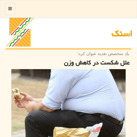
منو
اسنك
یك متخصص تغذیه عنوان كرد؛
علل شكست در كاهش وزن