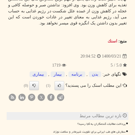
تغذیه برای کاهش وزن بود. وی افزود: نداشتن صبر و حوصله کافی و
عجله در کاهش وزن از عمده علل شکست در رژیم غذایی به حساب
می آید، رژیم غذایی به معنای تغییر در عادات خوردن است که این
تغییر بدون داشتن یک انگیزه قوی میسر نخواهد بود.
منبع:
اسنك
1400/03/21
20:04:52
1719
5.0 / 5
تگهای خبر:
بدن
,
برنامه
,
بیمار
,
بیماری
این مطلب اسنک را می پسندید؟
(0)
(1)
X
تازه ترین مطالب مرتبط
پرداخت مطالبات گندمکاران به کجا رسید؟
سفارش های طب ایرانی برای تقویت شیرمادر و سلامت نوزاد