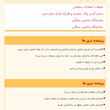
تبلیغات انتخابات مجلس
مستر گرین وال | مجری و طراح انواع دیوار سبز
نمایشگاه ماشین سنگین
نمایشگاه ماشین سنگین
پربیننده ترین ها
85درصد آب مصرفی کشور به بخش کشاورزی اختصاص دارد، آن هم با قیمت خیلی پایین
این دفعه اگر به کرمان سفر کردید، حتما به عنوان سوغات، زیره ببرید!
گرانی نان از شایعه تا حقیقت
از اختلال هرزه خواری چه می دانید
پربحث ترین ها
پرداخت مطالبات گندمکاران به کجا رسید؟
سفارش های طب ایرانی برای تقویت شیرمادر و سلامت نوزاد
افزایش ذخایر الزامی بانکها در راه کنترل تورم