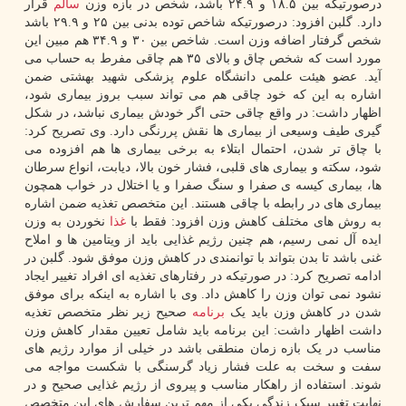
درصورتیکه بین ۱۸.۵ و ۲۴.۹ باشد، شخص در بازه وزن
سالم
قرار
دارد. گلبن افزود: درصورتیکه شاخص توده بدنی بین ۲۵ و ۲۹.۹ باشد
شخص گرفتار اضافه وزن است. شاخص بین ۳۰ و ۳۴.۹ هم مبین این
مورد است که شخص چاق و بالای ۳۵ هم چاقی مفرط به حساب می
آید. عضو هیئت علمی دانشگاه علوم پزشکی شهید بهشتی ضمن
اشاره به این که خود چاقی هم می تواند سبب بروز بیماری شود،
اظهار داشت: در واقع چاقی حتی اگر خودش بیماری نباشد، در شکل
گیری طیف وسیعی از بیماری ها نقش پررنگی دارد. وی تصریح کرد:
با چاق تر شدن، احتمال ابتلاء به برخی بیماری ها هم افزوده می
شود، سکته و بیماری های قلبی، فشار خون بالا، دیابت، انواع سرطان
ها، بیماری کیسه ی صفرا و سنگ صفرا و یا اختلال در خواب همچون
بیماری های در رابطه با چاقی هستند. این متخصص تغذیه ضمن اشاره
به روش های مختلف کاهش وزن افزود: فقط با
غذا
نخوردن به وزن
ایده آل نمی رسیم، هم چنین رژیم غذایی باید از ویتامین ها و املاح
غنی باشد تا بدن بتواند با توانمندی در کاهش وزن موفق شود. گلبن در
ادامه تصریح کرد: در صورتیکه در رفتارهای تغذیه ای افراد تغییر ایجاد
نشود نمی توان وزن را کاهش داد. وی با اشاره به اینکه برای موفق
شدن در کاهش وزن باید یک
برنامه
صحیح زیر نظر متخصص تغذیه
داشت اظهار داشت: این برنامه باید شامل تعیین مقدار کاهش وزن
مناسب در یک بازه زمان منطقی باشد در خیلی از موارد رژیم های
سفت و سخت به علت فشار زیاد گرسنگی با شکست مواجه می
شوند. استفاده از راهکار مناسب و پیروی از رژیم غذایی صحیح و در
نهایت تغییر سبک زندگی یکی از مهم ترین سفارش های این متخصص