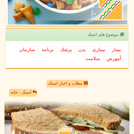
موضوع های اسنك
بیمار
بیماری
بدن
پزشك
برنامه
سازمان
آموزش
سلامت
مطاب و اخبار اسنک
اسنک : خانه