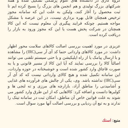
گروه کاری در دانشگاه های علوم پزشکی تشکیل شده و همه
شرکتهای بزرگ تولیدی و هم انجمن های بزرگ را بسیج کرده ایم تا
ثبت محصول را آغاز کنند، ولیکن به علت این که سامانه مجوز
ترخیص همچنان قابل بهره برداری نیست، در این عرصه با مشکل
مواجه هستیم. چونکه فرایند پیگیری آن معلوم نیست که این کالا
همچنان در شرکت پخش هست یا این که مجوز ورود به بازار را
دریافت کرده است.
عزیزی در مورد اهمیت بررسی اصالت کالاهای سلامت محور اظهار
داشت: در مورد کالاهای وارداتی حتما کد آی آر سی(IRC) را مشاهده
و با ارسال پیامک یا از راه اپلیکیشن و یا حتی سیستم تلفنی می توانند
اصالتاً کالا را بررسی نمایند که آیا این کالا از مسیر قانونی و یا به
صورت قاچاق وارد کشور شده است و خوشبختانه در حوزه واردات،
این سامانه تکمیل شده و هیچ کالای وارداتی نیست که کد آی آر
سی(IRC) نداشته باشد. وی، یکی از چالش های فرآورده های غذایی
و آشامیدنی را مناطق آزاد، بازارچه های مرزی و ته لنجی ها و
کولبرها دانست و اضافه کرد: کالاهایی که از این طرق وارد کشور می
شوند به علت قوانین خاص آن مناطق، امکان ثبت در سامانه تیتک را
ندارند و به تبع آن ردیابی و بررسی اصالت آنها مورد سوال است.
منبع:
اسنك