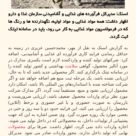
اسنک: مدیرکل فرآورده های غذایی و آشامیدنی سازمان غذا و دارو
اظهار داشت: همه مواد غذایی و مواد اولیه، نگهدارنده ها و رنگ ها
که در فرمولاسیون مواد غذایی به کار می رود، باید در سامانه تیتک
ثبت گردد.
به گزارش اسنک به نقل از مهر، محمدحسین عزیزی در زمینه به
حداقل رساندن فرایند کاری فرآورده ای غذایی و آشامیدنی، اضافه
کرد: شرکتهای تولید کننده و واردکننده لازم است یکسری مدارک در
مورد آنالیز محصول، گواهی
سلامت
بهداشتی و کشور تولید کننده را
در سامانه تیتک بارگذاری کنند. اگر محصولی جدید باشد که تا به حال،
ارزیابی نشده باشد، یک مرحله ثبت منبع هم اضافه خواهد شد و اگر
شرکت شناخته شده با استانداردهای بین المللی بالا باشد، امکان دارد
مشمول ارزیابی نشود و منبع، مستقیماً ثبت گردد. اگر مدارک شرکت
مورد نظر برای واردات محصول ضعیف باشد، ارزیابی ضروریست و
بازرسان به صورت حضوری و یا غیر حضوری و برخط (آنلاین)
محصول را ارزیابی می کنند، این فرایند حدود دو یا سه روز و حتی در
بعضی موارد یک روزه صورت گیرد. وی ضمن اشاره به این که جهت
پشتیبانی از تولیدات داخل، به محصولاتی که در داخل تولید می شوند،
اجازه واردات داده نمی گردد، اظهار داشت: صرفا برای
محصولات
نهایی که تولید داخل ندارند، مجوز واردات صادر می شود. مدیرکل