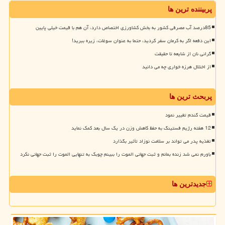
پربیننده ترین ها
85درصد آب مصرفی کشور به بخش کشاورزی اختصاص دارد، آن هم با قیمت خیلی پایین
این دفعه اگر به کرمان سفر کردید، حتما به عنوان سوغات، زیره ببرید!
گرانی نان از شایعه تا حقیقت
از اختلال هرزه خواری چه می دانید
پربحث ترین ها
قیمت گندم تغییر نمود
12 هفته رژیم فستینگ به حفظ کاهش وزن در یک سال بعد کمک نماید
تغذیه پدر می تواند بر سلامت نوزاد تأثیر بگذارد
باورم نمی شد زنده بمانم و ثبت جهانی الموت را ببینم چوبک به تنهایی الموت را ثبت جهانی نکرد
جدیدترین ها