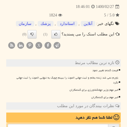
1400/02/27
18:46:01
1824
5.0 / 5
تگهای خبر:
آنلاین
,
استاندارد
,
پزشك
,
سازمان
این مطلب اسنک را می پسندید؟
(0)
(1)
X
تازه ترین مطالب مرتبط
قیمت گندم تغییر نمود
باورم نمی شد زنده بمانم و ثبت جهانی الموت را ببینم چوبک به تنهایی الموت را ثبت جهانی
نکرد
خبر مهم وزیر جهادکشاورزی برای گندمکاران
خبر مهم برای گندمکاران
نظرات بینندگان در مورد این مطلب
لطفا شما هم
نظر دهید