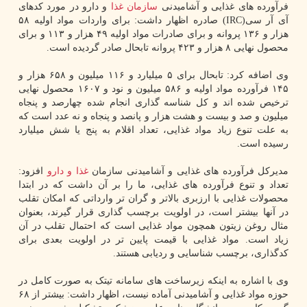
فرآورده های غذایی و آشامیدنی
سازمان
غذا
و دارو در مورد کدهای
آی آر سی(IRC) صادره اظهار داشت: برای واردات مواد اولیه ۵۸
هزار و ۱۳۶ پروانه و برای صادرات مواد اولیه ۴۹ هزار و ۱۱۳ و برای
محصول نهایی ۸ هزار و ۴۲۳ پروانه تابحال صادر گردیده است.
وی اضافه کرد: تابحال برای ۵ میلیارد و ۱۱۶ میلیون و ۶۵۸ هزار و
۱۴۵ فرآورده مواد اولیه و ۵۸۶ میلیون و نود و ۱۶۰۷ محصول نهایی
ترخیص شده اند و کل شناسه گذاری انجام شده چهارصد و پنجاه
میلیون و صد و بیست و هشت هزار و پانصد و پنجاه و نه عدد است که
به علت تنوع زیاد مواد غذایی، تعداد اقلام به پنج یا شش میلیارد
رسیده است.
مدیرکل فرآورده های غذایی و آشامیدنی سازمان
غذا و دارو
افزود:
تعداد و تنوع فرآورده های غذایی، ما را بر آن داشت که در ابتدا
محصولات غذایی با ارزبری بالاتر و گران تر وارداتی که امکان تقلب
در آنها بیشتر است، در اولویت برچسب گذاری قرار گیرند، بعنوان
مثال روغن زیتون همچون مواد غذایی است که احتمال تقلب در آن
زیاد است. مواد غذایی با قیمت پایین تر در اولویت بعدی برای
کدگذاری، برچسب شناسایی و ردیابی هستند.
وی با اشاره به اینکه زیرساخت های سامانه تیتک به صورت کامل در
حوزه مواد غذایی و آشامیدنی آماده نیست، اظهار داشت: بیشتر از ۶۸