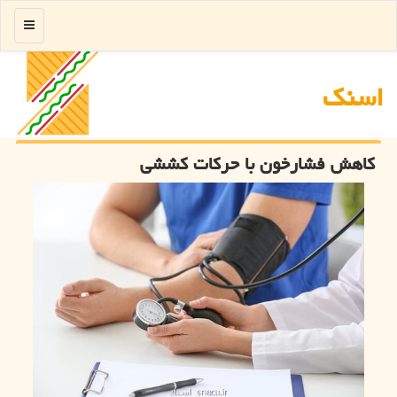
منو
اسنك
كاهش فشارخون با حركات كششی