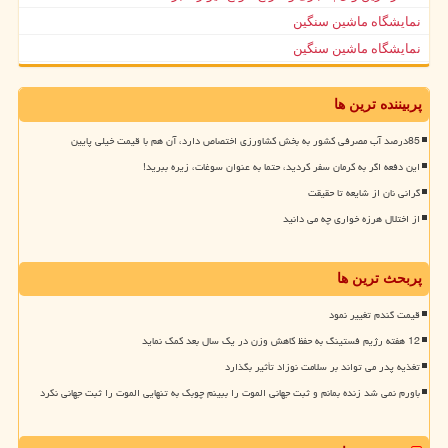
نمایشگاه ماشین سنگین
نمایشگاه ماشین سنگین
پربیننده ترین ها
85درصد آب مصرفی کشور به بخش کشاورزی اختصاص دارد، آن هم با قیمت خیلی پایین
این دفعه اگر به کرمان سفر کردید، حتما به عنوان سوغات، زیره ببرید!
گرانی نان از شایعه تا حقیقت
از اختلال هرزه خواری چه می دانید
پربحث ترین ها
قیمت گندم تغییر نمود
12 هفته رژیم فستینگ به حفظ کاهش وزن در یک سال بعد کمک نماید
تغذیه پدر می تواند بر سلامت نوزاد تأثیر بگذارد
باورم نمی شد زنده بمانم و ثبت جهانی الموت را ببینم چوبک به تنهایی الموت را ثبت جهانی نکرد