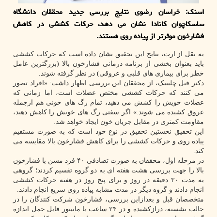
اسنک: خراسان رضوی نتایج بررسی جدید محققان دانشگاه
ساسکاچوان کانادا نشان می دهد، حرکات کششی در کاهش
فشارخون موثرتر از پیاده روی هستند.
به نقل از ارث، نتایج این تحقیق نشان داده است که حرکات کششی
باید بعنوان بخشی از برنامه درمانی فشارخون بالا (بزرگترین عامل
خطر برای بیماری های قلبی و عروقی) در نظر گرفته شوند.
دکتر فیل چلیبیک، از محققان این بررسی اظهار داشت: «افراد تصور
می کنند که حرکات کششی مختص عضلات است، اما زمانی که
عضلات خویش را کشش می دهید، تمام رگ های خونی هم ازجمله
عروق کشیده می شوند.» اگر سفتی رگ های خویش را کاهش دهید،
مقاومت کمتری در مقابل جریان خون ایجاد خواهد شد.
این تحقیق نخستین تحقیق در نوع خود است که به صورت مستقیم
پیاده روی و حرکات کششی را برای کاهش فشارخون بالا مقایسه می
کند.
در مرحله اول، محققان به صورت تصادفی ۴۰ فرد مسن با فشارخون
بالا را جهت بررسی هشت هفته ای به دو گروه تقسیم کردند؛ گروهی
به مدت ۳۰ دقیقه در روز و برای پنج روز در هفته حرکات کششی
انجام دادند و گروه دیگر در مدت مشابه پیاده روی سریع انجام دادند.
متخصصان قبل و بعدازاین بررسی، فشارخون شرکت کنندگان را در
حالت نشسته، درازکشیده و در ۲۴ ساعت با مانیتور قابل حمل اندازه