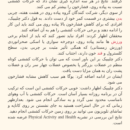
گرفتند. نتایج در هر سه اندازه گیری نشان داد که حرکات کششی
نسبت به پیاده روی، فشارخون را بیشتر کم می کنند.
از سوی دیگر، شرکت کنندگان گروه پیاده روی در هشت هفته، چربی
بدن
بیشتری در قسمت کمر خود از دست دادند. به قول دکتر چلیبیک،
افرادی که برای کاهش فشارخون بالا پیاده روی می کنند باید این کار
را ادامه دهند و برخی حرکات کششی را هم به آن اضافه کنند.
محققان اظهار کردند: افراد نباید تصور کنند که باید از انجام برخی
ورزش
ها مانند پیاده روی، دوچرخه سواری یا اسکی صحرانوردی
(ورزش زمستانی) که همگی تأثیر مثبت بر چربی بدن، سطح
کلسترول و
قند
خون دارند، اجتناب کنند.
دکتر چلیبیک بر این باور است که می توان با حرکات کششی کوتاه
منظم در عضلات بزرگتر پا بخصوص عضلات چهار سر ران و عضلات
پشت ران به همان مزایا دست یافت.
ایشان در ادامه اضافه کرد: یوگا هم سبب کاهش مشابه فشارخون
می شود.
دکتر چلیبیک اظهار داشت: خوبی حرکات کششی این است که ترکیب
آن در برنامه روزانه بسیار آسان است. حرکات کششی با آب وهوای
نامناسب محدود نمی گردد و به سادگی انجام می شود. بعدازظهر
زمانی که در حال استراحت هستید به جای نشستن بر روی کاناپه و
تماشای تلویزیون می توانید بر روی زمین حرکات کششی انجام دهید.
نتایج این بررسی در نشریه Physical Activity and Health عرضه شده
است.