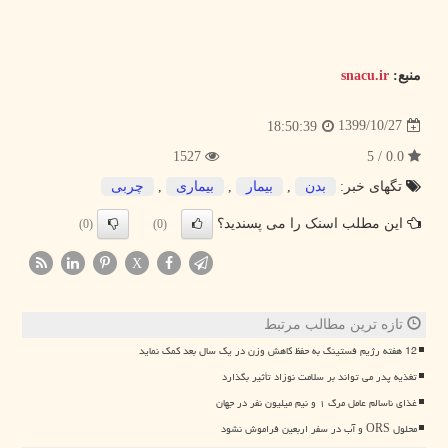
منبع:
snacu.ir
1399/10/27
18:50:39
1527
0.0 / 5
تگهای خبر:
بدن
,
بیمار
,
بیماری
,
چربی
این مطلب اسنک را می پسندید؟
(0)
(0)
X
تازه ترین مطالب مرتبط
12 هفته رژیم فستینگ به حفظ کاهش وزن در یک سال بعد کمک نماید
تغذیه پدر می تواند بر سلامت نوزاد تأثیر بگذارد
غذای ناسالم عامل مرگ ۱ و نیم میلیون نفر در جهان
محلول ORS و آب در سفر اربعین فراموش نشود