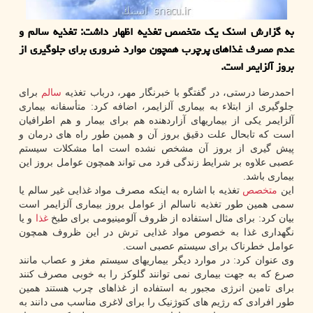
به گزارش اسنک یک متخصص تغذیه اظهار داشت: تغذیه سالم و
عدم مصرف غذاهای پرچرب همچون موارد ضروری برای جلوگیری از
بروز آلزایمر است.
احمدرضا درستی، در گفتگو با خبرنگار مهر، درباب تغذیه
سالم
برای
جلوگیری از ابتلاء به بیماری آلزایمر، اضافه کرد: متأسفانه بیماری
آلزایمر یکی از بیماریهای آزاردهنده هم برای بیمار و هم اطرافیان
است که تابحال علت دقیق بروز آن و همین طور راه های درمان و
پیش گیری از بروز آن مشخص نشده است اما مشکلات سیستم
عصبی علاوه بر شرایط زندگی فرد می تواند همچون عوامل بروز این
بیماری باشد.
این
متخصص
تغذیه با اشاره به اینکه مصرف مواد غذایی غیر سالم یا
سمی همین طور تغذیه ناسالم از عوامل بروز بیماری آلزایمر است
بیان کرد: برای مثال استفاده از ظروف آلومینیومی برای طبخ
غذا
و یا
نگهداری غذا به خصوص مواد غذایی ترش در این ظروف همچون
عوامل خطرناک برای سیستم عصبی است.
وی عنوان کرد: در موارد دیگر بیماریهای سیستم مغز و عصاب مانند
صرع که به جهت بیماری نمی توانند گلوکز را به خوبی مصرف کنند
برای تامین انرژی مجبور به استفاده از غذاهای چرب هستند همین
طور افرادی که رژیم های کتوژنیک را برای لاغری مناسب می دانند به