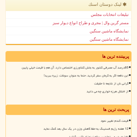
لینک دوستان اسنك
تبلیغات انتخابات مجلس
مستر گرین وال | مجری و طراح انواع دیوار سبز
نمایشگاه ماشین سنگین
نمایشگاه ماشین سنگین
پربیننده ترین ها
85درصد آب مصرفی کشور به بخش کشاورزی اختصاص دارد، آن هم با قیمت خیلی پایین
این دفعه اگر به کرمان سفر کردید، حتما به عنوان سوغات، زیره ببرید!
گرانی نان از شایعه تا حقیقت
از اختلال هرزه خواری چه می دانید
پربحث ترین ها
قیمت گندم تغییر نمود
12 هفته رژیم فستینگ به حفظ کاهش وزن در یک سال بعد کمک نماید
تغذیه پدر می تواند بر سلامت نوزاد تأثیر بگذارد