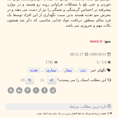
خوردن و حتی بلع با مشکلات فراوانی روبه رو هستند و در موارد
پیشرفته تر احساس گرسنگی و تشنگی را نیز از دست می دهند و در
معرض سو تغذیه هستند بدین سبب نگهداری از این افراد توسط یک
فرد سالم بمنظور دریافت مواد غذایی مناسبی که ذکر شد همچون
نکات مهم و ضروری می باشد.
منبع:
snacu.ir
1399/10/11
00:51:17
1745
5.0 / 5
تگهای خبر:
بدن
,
بیمار
,
بیماری
,
تغذیه
این مطلب اسنک را می پسندید؟
(0)
(1)
X
تازه ترین مطالب مرتبط
12 هفته رژیم فستینگ به حفظ کاهش وزن در یک سال بعد کمک نماید