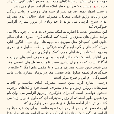
جهت مصرف بیش از حد غذاهای چرب در معرض تولید کتون بیش از
حد در
بدن
هستند و خودرا در خطر ابتلاء به آلزایمر قرار می دهند.
درستی اظهار نمود: صرف نظر از جنبه های روحی و روانی زندگی
فرد رعایت رژیم غذایی متعادل، مصرف غذای سالم، عدم مصرف
غذای سرخ کردنی می تواند تا حد زیادی از بروز بیماری آلزایمر
جلوگیری کند.
این متخصص تغذیه با اشاره به اینکه مصرف غذاهایی با چربی بالا می
توانند سلول های مغزی را اکسید کنند اضافه کرد: مصرف غذای سالم
حاوی آنتی اکسیدان مثل سبزیجات، میوه ها، آلوی سیاه، انگور، انار،
هویج، کلم های رنگی، لبو و گوجه فرنگی از لطمه سلول های مغزی
به جهت استفاده از غذاهای چرب کمک جلوگیری می کند.
وی اظهار داشت: نکته حائز اهمیت بعدی مصرف اسیدهای چرب و
امگا ۳ است که به میزان زیادی سبب تقویت سلول های عصبی مغز
می شوند بدین سبب مصرف ماهی و یا مکمل های امگا ۳ علاوه بر
جلوگیری از لطمه سلول های عصبی مغز در درمان بیماری هایی مانند
افسردگی، ام اس و صرع مؤثر است.
درستی اشاره کرد: بدین سبب مصرف غذای مناسب و کافی،
سبزیجات، روغن زیتون و عدم مصرف فست فود و غذاهای پرچرب
همچون عواملی است که برای جلوگیری از بروز آلزایمر می توان نام
برد همین طور استفاده از رژیم مدیترانه ای که طول عمر را زیاد می
کند می تواند از لطمه سلول های عصبی مغز جلوگیری کند.
این متخصص تغذیه در آخر درباب تغذیه مناسب برای یک فرد مبتلا به
آلزایمر نیز گفت: متأسفانه افرادی که مبتلا به آلزایمر هستند برای غذا