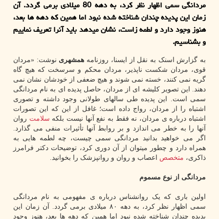
مردانگی سمی اظهار نظر کرد، به دهه 80 میلادی برمی گردد. آن
زمان این پدیده چندان شناخته شده نبود اما همین که دهه ها بعد،
هنوز وجود دارد و لطمه زاست، نشان میدهد باید آنرا تعریف نماییم
و بشناسیم.
به گزارش اسنک به نقل از ایسنا، روزنامه
همشهری
نوشت: «مردان
قوی، مردان شکست ناپذیر، مردان محکم و سرسخت که هیچ گاه
گریه نمی کنند، خسته نمی شوند و هیچ ضعفی از خودشان نشان نمی
دهند. این تصویر کلیشه ای از مردان، حاصل پدیده ای به نام مردانگی
سمی است. این پدیده طی سالهای طولانی وجود داشته و تصوری
اشتباه را از مردان، رواج داده است؛ غافل از این که این تصورات
اشتباه درباره ی مردان، نه فقط به نفع آنها نیست بلکه
سلامت
روان
آنها را به خطر می اندازد و بر روابط آنها تأثیرات منفی می گذارد.
اگر می خواهید بدانید مردانگی سمی چیست، چه لطمه هایی به
همراه دارد و چطور میتوان از آن دوری کرد، توضیحات دکتر فرامرز
ذاکری،
متخصص
اعصاب و روان و روانپزشک را بخوانید.
مردانگی از نوع مسموم
اولین باری که یک روانشناس درباره ی مفهومی به نام مردانگی
سمی اظهار نظر کرد، به دهه ۸۰ میلادی برمی گردد. آن زمان این
پدیده چندان شناخته شده نبود اما همین که دهه ها بعد، هنوز وجود