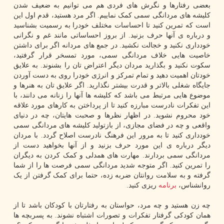
بعضی رفتارها و نگرش های فردی هم می توانیم به ضعیف شدن
کلیشه های مردانگی سمی کمک نماییم. اگر مرد هستید، قدم اول این
است که تمرین کنید تا احساسات مختلف خودرا به رسمیت بشناسید
و درباره ی آنها حرف بزنید. از بروز احساساتی مانند غم و نگرانی
خودداری نکنید و خجالت نکشید. در جمع های مردانه اگر برای داشتن
خاصیت هایی خلاف مردانگی سمی، مورد تمسخر قرار گرفتید،
سکوت نکنید و بگذارید مردان دیگر اعتراض تان را بشنوند. به علایق
خودتان اهمیت دهید و تمام تمرکز و انرژی خودرا روی به دست آوردن
جایگاه شغلی بالاتر و قدرت بیشتر نگذارید. اگر علایق تان به هنرها و
موضوع هایی مرتبط می باشد که کلیشه ها آنها را زنانه می دانند، با
این تفکرات نادرست مبارزه کنید تا از پرداختن به کارهای مورد علاقه
خود محروم نشوید. در اظهار نظرها و صحبت هایتان، چه در دنیای
واقعی و چه در فضای مجازی، از بازتولید کلیشه های مردانگی سمی
خودداری کنید تا به مرور این فرهنگ نادرست اصلاح گردد. با مردان
دیگر درباره ی این مورد حرف بزنید و از آنها بخواهید دست از
مردانگی سمی بردارند. مهارت های همدلی و کمک کردن به دیگران
را تمرین کنید. اگر متوجه شدید مردانگی سمی فرصت ها را از شما
گرفته و به سلامت روانتان ضربه زده، حتما برای کمک گرفتن از یک
روانشناس،
برنامه
ریزی کنید.
چه زن هستید و چه مرد، حواستان به رفتارتان با کودکان باشد تا از
همان کودکی گرفتار تفکرات و تصورات اشتباه نشوند. به پسربچه ها