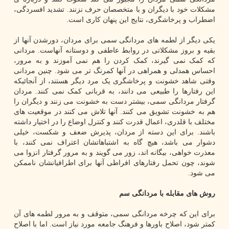
مشکلات خود با دیگران و با متخصصان حرف نزنند. تشدید افسردگی،
اضطراب و پرخاشگری، نتایج این پنهان کاری است.
یکی دیگر از لطمه های مردانگی سمی برای مردان، دورشدن آنها از
بقیه و بروز مشکلاتی در روابط عاطفی و دوستانه آنهاست. مردانی
که کمک نمی گیرند، کمک کردن را هم نمی آموزند و به مرور،
احساس همدلی و همراهی در آنها کمرنگ تر می شود. چنین مردانی
وقتی شاهد خشونت و پرخاشگری یک مرد دیگر هستند، از آنجائیکه
این رفتارها را طبیعی می دانند، به قربانی کمک نمی کنند. مردان
گرفتار مردانگی سمی، بیشتر دست به خشونت می زنند و دیگران را
هم به خشونت تشویق می کنند. آنها تلاش می کنند در موقعیت های
مختلف با قلدری، اعمال قدرت کنند و کنترل اوضاع را در اختیار داشته
باشند. برای این دسته از مردان، پذیرش ضعف و شکست، خیلی
دشوار می باشد، هیچ گاه به اشتباهاتشان اعتراف نمی کنند، با
معذرت خواهی، بیگانه اند، زور می گویند و به مرور گرفتار انزوا می
شوند، چون تحمل رفتارهای افراطی آنها برای اطرافیانشان ناممکن
می شود.
روش های مقابله با مردانگی سم
برای این که چرخه مردانگی سمی، متوقف و به مرور لطمه های آن
کمتر شود، اصلاح باورها و فرهنگ جامعه مورد نیاز است. اما با اصلاح