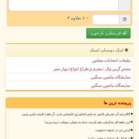
= ۲ بعلاوه ۳
فرستادن بازخورد
لینک دوستان اسنك
تبلیغات انتخابات مجلس
مستر گرین وال | مجری و طراح انواع دیوار سبز
نمایشگاه ماشین سنگین
نمایشگاه ماشین سنگین
پربیننده ترین ها
85درصد آب مصرفی کشور به بخش کشاورزی اختصاص دارد، آن هم با قیمت خیلی پایین
این دفعه اگر به کرمان سفر کردید، حتما به عنوان سوغات، زیره ببرید!
گرانی نان از شایعه تا حقیقت
از اختلال هرزه خواری چه می دانید