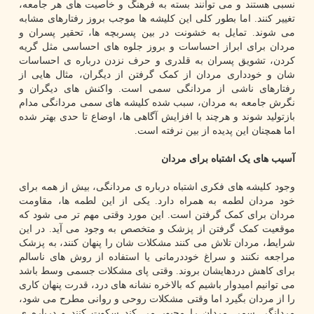
نسبی هستند و می توانند بسته به فرهنگ و خاصیت های هر جامعه،
تغییر کنند. اما بطور کلی این کلیشه ها موجب بروز رفتارهای مشابه
می شوند. تمایل به خشونت در بین پسربچه ها، تحقیر پسران و
مردان برای ابراز احساسات و بروز جلوه های احساسی مثل گریه
کردن، تشویق پسران به قلدری و حرف نزدن درباره ی احساسات
شان و خودداری مردان از کمک گرفتن از دیگران، مثال هایی از
رفتارهای ناشی از مردانگی سمی است. واکنش های دیگران و
نگرش جامعه به مردان، سبب شده کلیشه های سمی مردانگی مدام
بازتولید شوند و هرچند با افزایش آگاهی ها، اوضاع تا حدی بهتر شده
اما همچنان این پدیده از بین نرفته است.
آسیب های یک اشتباه برای مردان
وجود کلیشه های فکری اشتباه درباره ی مردانگی، بیش از همه برای
خود مردان لطمه به همراه دارد. یکی از این لطمه ها، مقاومت
مردان برای کمک گرفتن است. این مورد وقتی مهم تر می شود که
موقعیت کمک گرفتن از پزشک و متخصص به وجود می آید. در این
شرایط، مردان تلاش می کنند مشکلات شان را پنهان کنند، به پزشک
مراجعه نکنند و سراغ خوددرمانی یا استفاده از روش های ناسالم
برای کاهش دردهایشان بروند. وقتی پای مشکلات جسمی وسط باشد
می توانیم امیدوار باشیم که بالاخره نشانه های درد، قدرت پنهان کاری
را از مردان بگیرد اما وقتی مشکلات روحی و روانی مطرح می شود،
مردانگی سمی مردان را مجبور می کند سکوت کنند و درباره ی