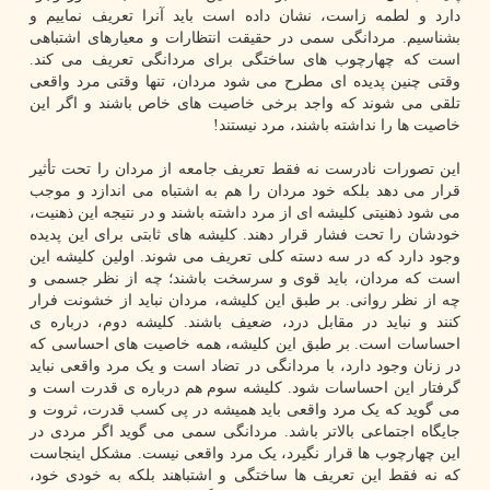
دارد و لطمه زاست، نشان داده است باید آنرا تعریف نماییم و
بشناسیم. مردانگی سمی در حقیقت انتظارات و معیارهای اشتباهی
است که چهارچوب های ساختگی برای مردانگی تعریف می کند.
وقتی چنین پدیده ای مطرح می شود مردان، تنها وقتی مرد واقعی
تلقی می شوند که واجد برخی خاصیت های خاص باشند و اگر این
خاصیت ها را نداشته باشند، مرد نیستند!
این تصورات نادرست نه فقط تعریف جامعه از مردان را تحت تأثیر
قرار می دهد بلکه خود مردان را هم به اشتباه می اندازد و موجب
می شود ذهنیتی کلیشه ای از مرد داشته باشند و در نتیجه این ذهنیت،
خودشان را تحت فشار قرار دهند. کلیشه های ثابتی برای این پدیده
وجود دارد که در سه دسته کلی تعریف می شوند. اولین کلیشه این
است که مردان، باید قوی و سرسخت باشند؛ چه از نظر جسمی و
چه از نظر روانی. بر طبق این کلیشه، مردان نباید از خشونت فرار
کنند و نباید در مقابل درد، ضعیف باشند. کلیشه دوم، درباره ی
احساسات است. بر طبق این کلیشه، همه خاصیت های احساسی که
در زنان وجود دارد، با مردانگی در تضاد است و یک مرد واقعی نباید
گرفتار این احساسات شود. کلیشه سوم هم درباره ی قدرت است و
می گوید که یک مرد واقعی باید همیشه در پی کسب قدرت، ثروت و
جایگاه اجتماعی بالاتر باشد. مردانگی سمی می گوید اگر مردی در
این چهارچوب ها قرار نگیرد، یک مرد واقعی نیست. مشکل اینجاست
که نه فقط این تعریف ها ساختگی و اشتباهند بلکه به خودی خود،