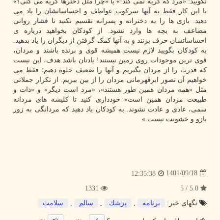
نگویید: «مرد که گریه نمی کند!» یا «چرا مثل دخترها گریه می کنی؟»
با این کار فقط به آنها سرکوب عواطف و احساساتشان را یاد می
دهید. بازی ها را به دخترانه و پسرانه تقسیم نکنید تا فشار روانی
مضاعف به بچه ها وارد نشود. از کودکان بخواهید درباره ی
احساساتشان حرف بزنند و به آنها کمک گرفتن از دیگران را یاد بدهید.
به کودکان بگویید لازم نیست همیشه قوی و برنده باشند و مردان،
قوی ترین موجودات روی زمین نیستند! یادتان باشد هدف، این نیست
که قدرت را از مردان بگیریم و آنها را ضعیف جلوه دهیم؛ فقط می
خواهیم آن تصور ابرقهرمانی مردان را از بین ببریم. از تکرار جملاتی
مثل «همه مردان همین طور هستند»، «مرد است دیگر» و «ذات و
طبیعت مردان همین است» خودداری کنید تا کلیشه های مردانه
سمی، عادی و عادت نشوند. به کودکان یاد دهید که مردانگی به زور
بازو و خشونت نیست.»
1401/09/18
12:35:38
1331
5.0 / 5
تگهای خبر:
برنامه
,
پزشك
,
سالم
,
سلامت