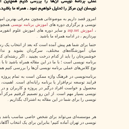
عملی برنامه نویسی آن‌ها را بررسی کنیم همچنین ان
نویسان این مرکز را تحلیل خواهیم نمود . همراه ما باشید.
امروز قصد داریم به موضوعاتی همچون معرفی بهترین امو
نویسی و برگزاری دوره های
اموزش برنامه نویسی
همچو
،
اموزش
asp.net
و سایر دوره های اموزش علوم انفورما
بپردازیم ، در ادامه همراه ما باشید .
حتما برای شما هم پیش آمده‌ است که بعد از انتخاب یک ر
میان آموزشگاه‌های مختلف، سرگردان بشوید و ندا
خوشمزه‌تان را باید از کدام درخت بچینید ، اگر رشته‌ای ک
برنامه ‌نویسی است ؛ با ما در این مقاله همراه باشید تا با 
نوع کلاس‌های عملی برنامه نویسی آن‌ها را بررسی کنیم ه
برنامه‌نویسی در فرهنگ واژه ممکن است به تمام پروژه ساخت
فرایند توسعه نرم‌افزار یا برنامه رایانه‌ای است. اهمی
محصول و خواست افراد درگیر در پروژه و کاربران و در ن
نویسی بسیار مهم است. از این رو تصمیم گرفتیم مرکز آمو
نویسی را برای شما در این مقاله به اشتراک بگذاریم .
هر موسسه‌ای می‌تواند برای شخص خاصی مناسب باشد و ما ا
نویسی در تهران آماده کنیم! بنابراین برای یک انتخاب آگاهانه، 