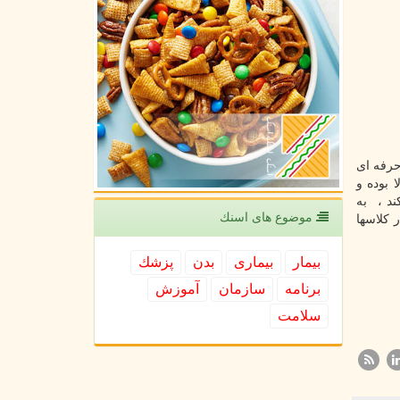
حرفه ای
 بوده و
ند ، به
موضوع های اسنك
 کلاسها
بیمار
بیماری
بدن
پزشك
برنامه
سازمان
آموزش
سلامت