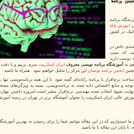
جمن برنامه
زشگاه برنامه
ن
اموزش
php
تیک در کشور
شته‌ی خاص در
نید که سیب
ه دوست دارید
هم به
آموزشگاه برنامه نویسی معروف
ایران اسکریپت
سری بزنیم و با دقت 
مچنین
انجمن برنامه نویسان
این مرکز را تحلیل خواهیم نمود . همراه ما باشید .
 نرم‌افزار یا برنامهٔ رایانه‌ای گفته شود. با این همه برنامه‌نویسی تنها 
ت، توجه و منابع اختصاص داده شده به برنامه‌نویسی، بسته به ویژگی‌های م
هایت شیوهٔ انتخاب شده مهندسی نرم‌افزار متغیر است.امروزه داشتن مهارت
زش عالی ایران اسکریپت را بعنوان آموشگاه برتر در تهران در زمینه آموزش
میدواریم که در این مقاله بتوانیم شما را برای رسیدن به بهترین آموزشگاه 
تا پایان این مقاله با ما باشید.