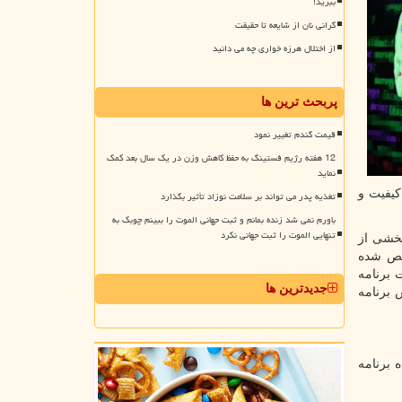
ببرید!
گرانی نان از شایعه تا حقیقت
از اختلال هرزه خواری چه می دانید
پربحث ترین ها
قیمت گندم تغییر نمود
12 هفته رژیم فستینگ به حفظ کاهش وزن در یک سال بعد کمک
نماید
کیفیت و
تغذیه پدر می تواند بر سلامت نوزاد تأثیر بگذارد
باورم نمی شد زنده بمانم و ثبت جهانی الموت را ببینم چوبک به
تنهایی الموت را ثبت جهانی نکرد
بخشی از
شخص شده
 برنامه
جدیدترین ها
 برنامه
برنامه‌