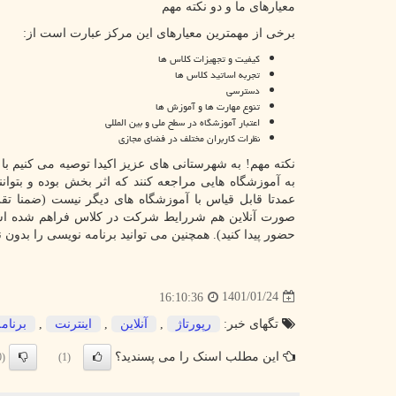
معیارهای ما و دو نکته مهم
برخی از مهمترین معیارهای این مرکز عبارت است از:
کیفیت و تجهیزات کلاس ها
تجربه اساتید کلاس ها
دسترسی
تنوع مهارت ها و آموزش ها
اعتبار آموزشگاه در سطح ملی و بین المللی
نظرات کاربران مختلف در فضای مجازی
نکته مهم! به شهرستانی های عزیز اکیدا توصیه می کنیم ب
به آموزشگاه هایی مراجعه کنند که اثر بخش بوده و بتوانن
عمدتا قابل قیاس با آموزشگاه های دیگر نیست (ضمنا تق
صورت آنلاین هم شررایط شرکت در کلاس فراهم شده است و
حضور پیدا کنید). همچنین می توانید برنامه نویسی را بدون 
1401/01/24
16:10:36
تگهای خبر:
رپورتاژ
,
آنلاین
,
اینترنت
,
برنام
این مطلب اسنک را می پسندید؟
(0)
(1)