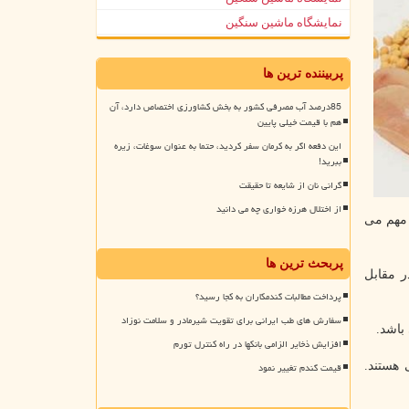
نمایشگاه ماشین سنگین
پربیننده ترین ها
85درصد آب مصرفی کشور به بخش کشاورزی اختصاص دارد، آن
هم با قیمت خیلی پایین
این دفعه اگر به کرمان سفر کردید، حتما به عنوان سوغات، زیره
ببرید!
گرانی نان از شایعه تا حقیقت
از اختلال هرزه خواری چه می دانید
 مغز نیز مهم می
پربحث ترین ها
 در مقابل
پرداخت مطالبات گندمکاران به کجا رسید؟
سفارش های طب ایرانی برای تقویت شیرمادر و سلامت نوزاد
باشد.
افزایش ذخایر الزامی بانکها در راه کنترل تورم
 هستند.
قیمت گندم تغییر نمود