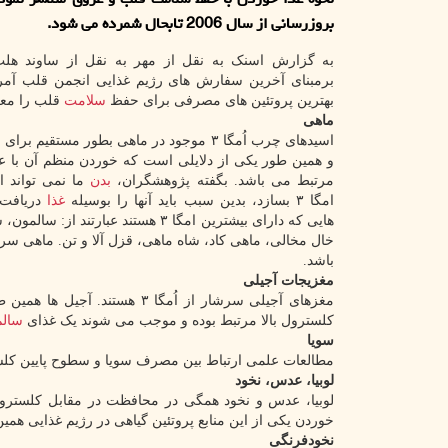
بروزرسانی از سال 2006 تابحال شمرده می شود.
به گزارش اسنک به نقل از مهر به نقل از ساوند هل
برمبنای آخرین سفارش های رژیم غذایی انجمن قلب آمر
بهترین پروتئین های مصرفی برای حفظ
سلامت
قلب را معر
ماهی
اسیدهای چرب اُمگا ۳ موجود در ماهی بطور مستقی
و همین طور یکی از دلایلی است که خوردن منظم آن با ع
مرتبط می باشد. بگفته پژوهشگران،
بدن
ما نمی تواند 
امگا ۳ بسازد، بدین سبب باید آنها را بوسیله
غذا
دریافت 
هایی که دارای بیشترین امگا ۳ هستند عبارتند از
باشد.
مغزیجات آجیلی
مغزهای آجیلی سرشار از اُمگا 
کلسترول بالا مرتبط بوده و موجب می شوند یک غذای
سالم
سویا
مطالعات علمی ارتباط بین مصرف سویا و سطوح پایین کلس
لوبیا، عدس، نخود
لوبیا، عدس و نخود همگی در محافظت در مقابل کلسترول ب
خوردن یکی از این منابع پروتئین گیاهی در رژیم غذایی همی
نخودفرنگی