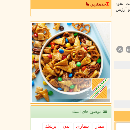
ت. نخود
جدیدترین ها
 آرژنین
موضوع های اسنك
بیمار
بیماری
بدن
پزشك