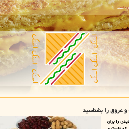
ره اسنك
و عروق را بشناسید
یدی را برای
 که نخستین