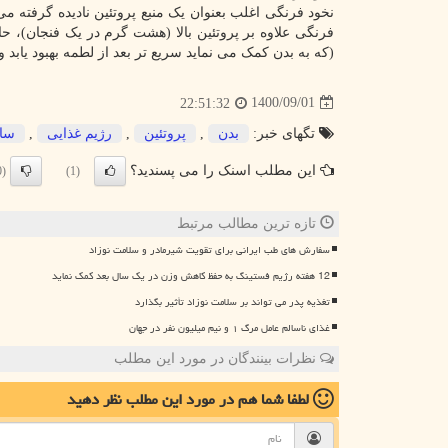
نخود فرنگی اغلب بعنوان یک منبع پروتئین نادیده گرفته 
فرنگی علاوه بر پروتئین بالا (هشت گرم در یک فنجان)، حا
(که به بدن کمک می نماید سریع تر بعد از لطمه بهبود یابد
1400/09/01
22:51:32
تگهای خبر:
بدن
,
پروتئین
,
رژیم غذایی
,
سال
این مطلب اسنک را می پسندید؟
(0)
(1)
تازه ترین مطالب مرتبط
سفارش های طب ایرانی برای تقویت شیرمادر و سلامت نوزاد
12 هفته رژیم فستینگ به حفظ کاهش وزن در یک سال بعد کمک نماید
تغذیه پدر می تواند بر سلامت نوزاد تأثیر بگذارد
غذای ناسالم عامل مرگ ۱ و نیم میلیون نفر در جهان
نظرات بینندگان در مورد این مطلب
لطفا شما هم
در مورد این مطلب
نظر دهید