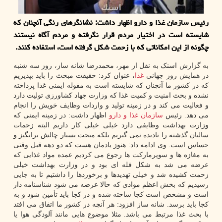
رئیس سازمان غذا و دارو اظهار داشت: نشانگرهای رنگی آنچنان که
شایسته است در اختیار مردم قرار نگرفته و مردم آگاه نیستند
چگونه از این امکاناتی که با زحمت شکل گرفته است، استفاده کنند.
به گزارش اسنک به نقل از مهر، محمدرضا شانه ساز، روز سه شنبه
در همایش روز جهانی
غذا
، عنوان کرد: حقیقت مبحث را باید بپذیریم
که در کشور ما آنچنان که شایسته است به مقوله ایمنی غذا پرداخته
نشده و بحث امنیت و کمیت غذا که وزارت جهاد کشاورزی تولیت دارد
و فعالیت می کند و در زمینه تولید و واردات وظایف خویش را انجام
می دهد. رئیس
سازمان
غذا و دارو
اظهار داشت: در زمینه ایمنی که
وزارت بهداشت وظایفی دارد خیلی خیلی کار داریم البته زحمات
سالیان گذشته را نادیده نمی گیریم بلکه مبحث بسیار چالش برانگیز و
حساس است. وی ادامه داد: هنوز یادمان هست که دو دهه قبل وقتی
به مغازه ها و سوپرمارکت ها رجوع می کردیم عمده مواد غذایی که
عرضه می شد به شکل فله ای بود و در وزارت بهداشت خیلی
زحمت کشیده شد و خیلی تهدیدها و برخوردها را داشتیم تا به جایی
رسیدیم که بخش اعظم موادی که حالا عرضه می شود شناسنامه دار
است و مشخص است کجا ساخته شده و در کجا باید تأمین شود و به
کجا باید برسد. شانه ساز افزود: هر آنچه در کشور ما اتفاق می افتد
با بحث غذا مرتبط می باشد. مثلا موضوع هایی مانند آلودگی هوا یا