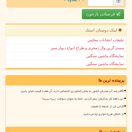
فرستادن بازخورد
لینک دوستان اسنك
تبلیغات انتخابات مجلس
مستر گرین وال | مجری و طراح انواع دیوار سبز
نمایشگاه ماشین سنگین
نمایشگاه ماشین سنگین
پربیننده ترین ها
85درصد آب مصرفی کشور به بخش کشاورزی اختصاص دارد، آن هم با قیمت خیلی پایین
این دفعه اگر به کرمان سفر کردید، حتما به عنوان سوغات، زیره ببرید!
گرانی نان از شایعه تا حقیقت
از اختلال هرزه خواری چه می دانید
پربحث ترین ها