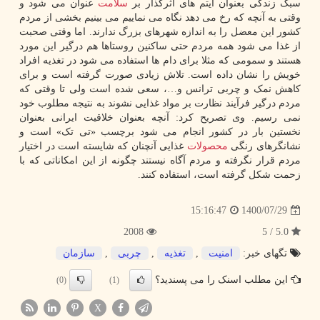
سبک زندگی بعنوان آیتم های اثرگذار بر
سلامت
عنوان می شود و
وقتی به آنچه که رخ می دهد نگاه می نماییم می بینیم بخشی از مردم
کشور این معضل را به اندازه شهرهای بزرگ ندارند. اما وقتی صحبت
از غذا می شود همه مردم حتی ساکنین روستاها هم درگیر این مورد
هستند و سمومی که مثلا برای دام ها استفاده می شود در تغذیه افراد
خویش را نشان داده است. تلاش زیادی صورت گرفته است و برای
کاهش نمک و چربی ترانس و…، سعی شده است ولی تا وقتی که
مردم درگیر فرآیند نظارت بر مواد غذایی نشوند به نتیجه مطلوب خود
نمی رسیم. وی تصریح کرد: آنچه بعنوان خلاقیت ایرانی بعنوان
نخستین بار در کشور انجام می شود برچسب «تی تک» است و
نشانگرهای رنگی
محصولات
غذایی آنچنان که شایسته است در اختیار
مردم قرار نگرفته و مردم آگاه نیستند چگونه از این امکاناتی که با
زحمت شکل گرفته است، استفاده کنند.
1400/07/29
15:16:47
2008
5.0 / 5
تگهای خبر:
امنیت
,
تغذیه
,
چربی
,
سازمان
این مطلب اسنک را می پسندید؟
(0)
(1)
X