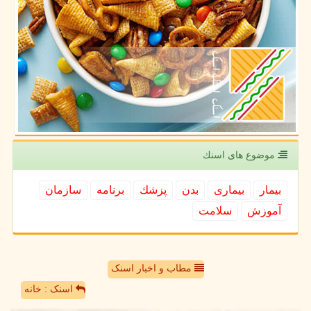
موضوع های اسنك
بیمار
بیماری
بدن
پزشك
برنامه
سازمان
آموزش
سلامت
مطاب و اخبار اسنک
اسنک : خانه