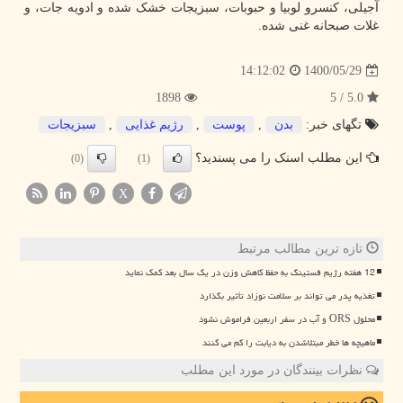
آجیلی، کنسرو لوبیا و حبوبات، سبزیجات خشک شده و ادویه جات، و
غلات صبحانه غنی شده.
1400/05/29
14:12:02
1898
5.0 / 5
تگهای خبر:
بدن
,
پوست
,
رژیم غذایی
,
سبزیجات
این مطلب اسنک را می پسندید؟
(0)
(1)
X
تازه ترین مطالب مرتبط
12 هفته رژیم فستینگ به حفظ کاهش وزن در یک سال بعد کمک نماید
تغذیه پدر می تواند بر سلامت نوزاد تأثیر بگذارد
محلول ORS و آب در سفر اربعین فراموش نشود
ماهیچه ها خطر مبتلاشدن به دیابت را کم می کنند
نظرات بینندگان در مورد این مطلب