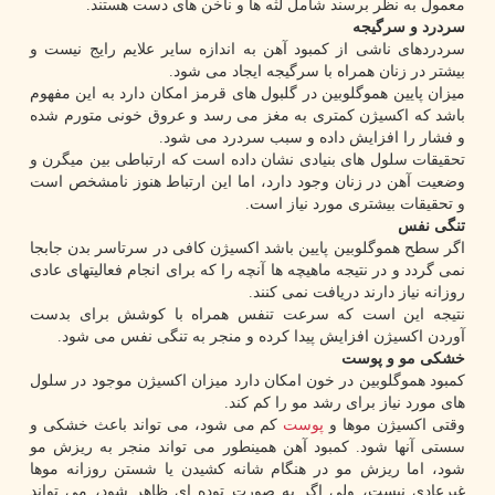
معمول به نظر برسند شامل لثه ها و ناخن های دست هستند.
سردرد و سرگیجه
سردردهای ناشی از کمبود آهن به اندازه سایر علایم رایج نیست و
بیشتر در زنان همراه با سرگیجه ایجاد می شود.
میزان پایین هموگلوبین در گلبول های قرمز امکان دارد به این مفهوم
باشد که اکسیژن کمتری به مغز می رسد و عروق خونی متورم شده
و فشار را افزایش داده و سبب سردرد می شود.
تحقیقات سلول های بنیادی نشان داده است که ارتباطی بین میگرن و
وضعیت آهن در زنان وجود دارد، اما این ارتباط هنوز نامشخص است
و تحقیقات بیشتری مورد نیاز است.
تنگی نفس
اگر سطح هموگلوبین پایین باشد اکسیژن کافی در سرتاسر بدن جابجا
نمی گردد و در نتیجه ماهیچه ها آنچه را که برای انجام فعالیتهای عادی
روزانه نیاز دارند دریافت نمی کنند.
نتیجه این است که سرعت تنفس همراه با کوشش برای بدست
آوردن اکسیژن افزایش پیدا کرده و منجر به تنگی نفس می شود.
خشکی مو و پوست
کمبود هموگلوبین در خون امکان دارد میزان اکسیژن موجود در سلول
های مورد نیاز برای رشد مو را کم کند.
وقتی اکسیژن موها و
پوست
کم می شود، می تواند باعث خشکی و
سستی آنها شود. کمبود آهن همینطور می تواند منجر به ریزش مو
شود، اما ریزش مو در هنگام شانه کشیدن یا شستن روزانه موها
غیرعادی نیست، ولی اگر به صورت توده ای ظاهر شود، می تواند