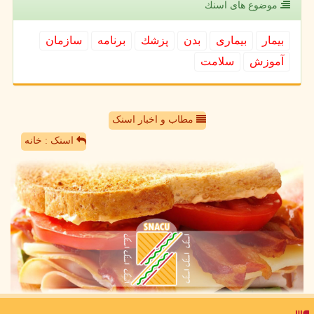
موضوع های اسنك
بیمار
بیماری
بدن
پزشك
برنامه
سازمان
آموزش
سلامت
مطاب و اخبار اسنک
اسنک : خانه