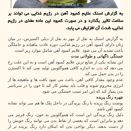
به گزارش اسنک علایم کمبود آهن در رژیم غذایی می تواند بر
سلامت تاثیر بگذارد و در صورت کمبود این ماده مغذی در رژیم
غذایی، شدت آن افزایش می یابد.
به گزارش اسنک به نقل از مهر به نقل از دیلی اکسپرس، در میان
زنان دارای کمبود آهن در رژیم غذایی، دوره عادت ماهیانه و حاملگی
باعث تشدید آن می شود. علایم کمبود آهن شامل موارد زیر است.
خستگی ناگهانی و طولانی مدت
این نشانه یکی از شایع ترین علایم کمبود آهن است و به این علت رخ
می دهد که
بدن
به اندازه کافی هموگلوبین تولید نمی کند تا اکسیژن
را در بدن حمل می کند.
عدم وجود مقدار کافی آهن، باعث می شود بافت ها و ماهیچه ها از
انرژی محروم شوند و قلب باید بیشتر کار کند تا خون را در سرتاسر
بدن پمپاژ کند که این امر سبب خستگی می شود.
چهره رنگ پریده
پوست رنگ پریده یا رنگ پریدگی در داخل پلک ها هم می تواند نشانه
کمبود آهن باشد.
دلیل رنگ پریدگی این است که هموگلوبین به خون، رنگ قرمز می
دهد و بنابراین است که بعضی از نقاط بدن می توانند رنگ خویش را
از دست بدهند. دیگر نواحی بدن که امکان دارد رنگ پریده تر از