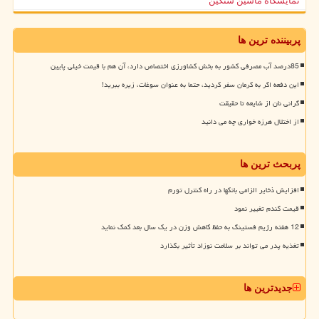
نمایشگاه ماشین سنگین
پربیننده ترین ها
85درصد آب مصرفی کشور به بخش کشاورزی اختصاص دارد، آن هم با قیمت خیلی پایین
این دفعه اگر به کرمان سفر کردید، حتما به عنوان سوغات، زیره ببرید!
گرانی نان از شایعه تا حقیقت
از اختلال هرزه خواری چه می دانید
پربحث ترین ها
افزایش ذخایر الزامی بانکها در راه کنترل تورم
قیمت گندم تغییر نمود
12 هفته رژیم فستینگ به حفظ کاهش وزن در یک سال بعد کمک نماید
تغذیه پدر می تواند بر سلامت نوزاد تأثیر بگذارد
جدیدترین ها