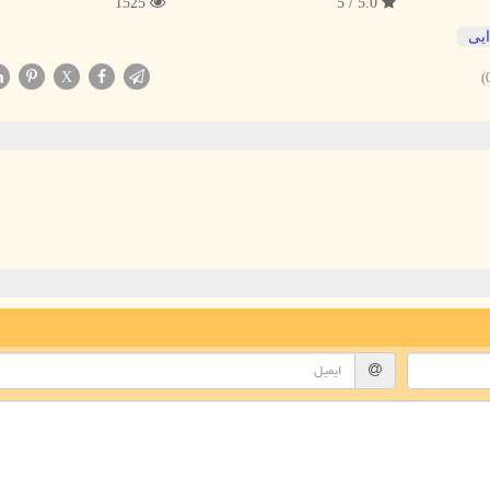
1525
5.0 / 5
ایی
X