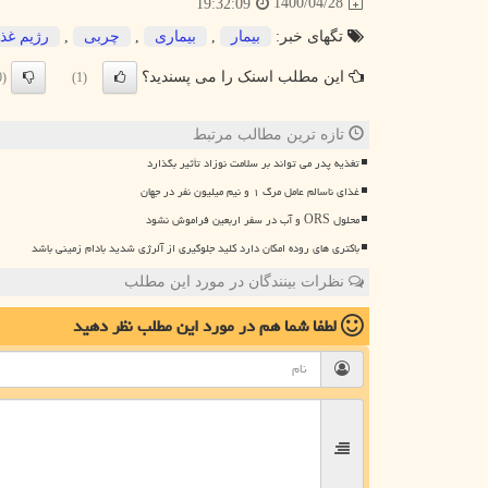
1400/04/28
19:32:09
تگهای خبر:
بیمار
,
بیماری
,
چربی
,
رژیم غذ
این مطلب اسنک را می پسندید؟
(0)
(1)
تازه ترین مطالب مرتبط
تغذیه پدر می تواند بر سلامت نوزاد تأثیر بگذارد
غذای ناسالم عامل مرگ ۱ و نیم میلیون نفر در جهان
محلول ORS و آب در سفر اربعین فراموش نشود
باکتری های روده امکان دارد کلید جلوگیری از آلرژی شدید بادام زمینی باشد
نظرات بینندگان در مورد این مطلب
لطفا شما هم
در مورد این مطلب
نظر دهید