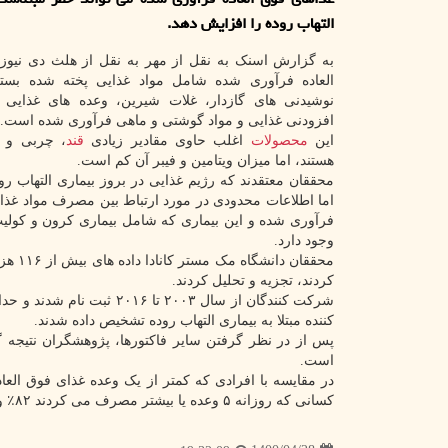
التهاب روده را افزایش دهد.
به گزارش اسنک به نقل از مهر به نقل از هلث دی نیوز،
العاده فرآوری شده شامل مواد غذایی پخته شده بست
نوشیدنی های گازدار، غلات شیرین، وعده های غذایی آم
افزودنی غذایی و مواد گوشتی و ماهی فرآوری شده است.
این
محصولات
اغلب حاوی مقادیر زیادی
قند
، چربی و 
هستند، اما میزان ویتامین و فیبر آن کم است.
محققان معتقدند که رژیم غذایی در بروز بیماری التهاب رو
اما اطلاعات محدودی در مورد ارتباط بین مصرف مواد غذای
فرآوری شده و این بیماری که شامل بیماری کرون و کولی
وجود دارد.
کردند، تجزیه و تحلیل کردند.
کننده مبتلا به بیماری التهاب روده تشخیص داده شدند.
پس از در نظر گرفتن سایر فاکتورها، پژوهشگران نتیجه گ
است.
در مقایسه با افرادی که کمتر از یک وعده غذای فوق العا
کسانی که روزانه ۵ وعده یا بیشتر مصرف می کردند ۸۲٪ و در میان کسانی که روزانه یک یا چهار وعده مصرف می کنند ۶۷٪ بیشتر است.