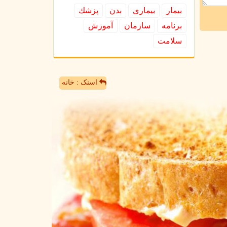
بیمار
بیماری
بدن
پزشك
برنامه
سازمان
آموزش
سلامت
اسنک : خانه