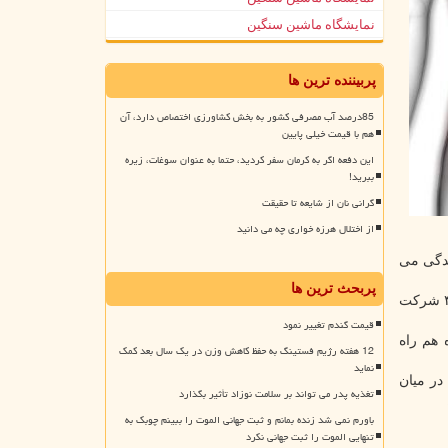
نمایشگاه ماشین سنگین
پربیننده ترین ها
85درصد آب مصرفی کشور به بخش کشاورزی اختصاص دارد، آن
هم با قیمت خیلی پایین
این دفعه اگر به کرمان سفر کردید، حتما به عنوان سوغات، زیره
ببرید!
گرانی نان از شایعه تا حقیقت
از اختلال هرزه خواری چه می دانید
توسط و پردرآمد زندگی می
پربحث ترین ها
شرکت کنندگان از سال ۲۰۰۳ تا ۲۰۱۶ ثبت نام شدند و حداقل هر سه سال مورد ارزیابی قرار گرفتند. طی پیگیری متوسط ۱۰ ساله، ۴۶۷ شرکت
قیمت گندم تغییر نمود
 هم راه
12 هفته رژیم فستینگ به حفظ کاهش وزن در یک سال بعد کمک
نماید
در میان
تغذیه پدر می تواند بر سلامت نوزاد تأثیر بگذارد
باورم نمی شد زنده بمانم و ثبت جهانی الموت را ببینم چوبک به
تنهایی الموت را ثبت جهانی نکرد