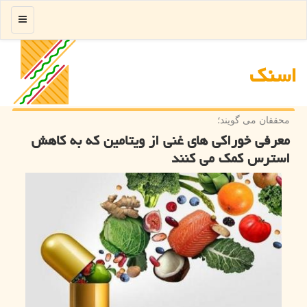
منو
اسنك
محققان می گویند؛
معرفی خوراكی های غنی از ویتامین كه به كاهش
استرس كمك می كنند