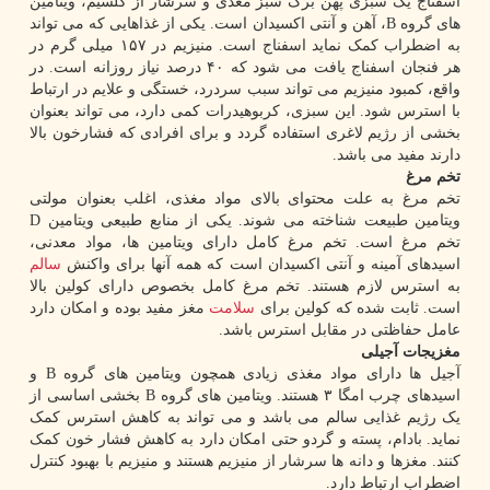
اسفناج یک سبزی پهن برگ سبز مغذی و سرشار از کلسیم، ویتامین
های گروه B، آهن و آنتی اکسیدان است. یکی از غذاهایی که می تواند
به اضطراب کمک نماید اسفناج است. منیزیم در ۱۵۷ میلی گرم در
هر فنجان اسفناج یافت می شود که ۴۰ درصد نیاز روزانه است. در
واقع، کمبود منیزیم می تواند سبب سردرد، خستگی و علایم در ارتباط
با استرس شود. این سبزی، کربوهیدرات کمی دارد، می تواند بعنوان
بخشی از رژیم لاغری استفاده گردد و برای افرادی که فشارخون بالا
دارند مفید می باشد.
تخم مرغ
تخم مرغ به علت محتوای بالای مواد مغذی، اغلب بعنوان مولتی
ویتامین طبیعت شناخته می شوند. یکی از منابع طبیعی ویتامین D
تخم مرغ است. تخم مرغ کامل دارای ویتامین ها، مواد معدنی،
اسیدهای آمینه و آنتی اکسیدان است که همه آنها برای واکنش
سالم
به استرس لازم هستند. تخم مرغ کامل بخصوص دارای کولین بالا
است. ثابت شده که کولین برای
سلامت
مغز مفید بوده و امکان دارد
عامل حفاظتی در مقابل استرس باشد.
مغزیجات آجیلی
آجیل ها دارای مواد مغذی زیادی همچون ویتامین های گروه B و
اسیدهای چرب امگا ۳ هستند. ویتامین های گروه B بخشی اساسی از
یک رژیم غذایی سالم می باشد و می تواند به کاهش استرس کمک
نماید. بادام، پسته و گردو حتی امکان دارد به کاهش فشار خون کمک
کنند. مغزها و دانه ها سرشار از منیزیم هستند و منیزیم با بهبود کنترل
اضطراب ارتباط دارد.