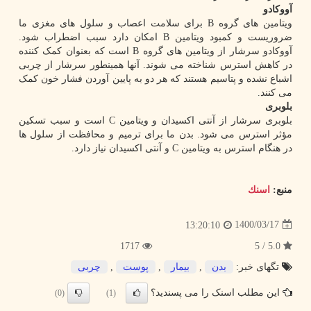
آووکادو
ویتامین های گروه B برای سلامت اعصاب و سلول های مغزی ما
ضروریست و کمبود ویتامین B امکان دارد سبب اضطراب شود.
آووکادو سرشار از ویتامین های گروه B است که بعنوان کمک کننده
در کاهش استرس شناخته می شوند. آنها همینطور سرشار از چربی
اشباع نشده و پتاسیم هستند که هر دو به پایین آوردن فشار خون کمک
می کنند.
بلوبری
بلوبری سرشار از آنتی اکسیدان و ویتامین C است و سبب تسکین
مؤثر استرس می شود. بدن ما برای ترمیم و محافظت از سلول ها
در هنگام استرس به ویتامین C و آنتی اکسیدان نیاز دارد.
منبع:
اسنك
1400/03/17
13:20:10
1717
5.0 / 5
تگهای خبر:
بدن
,
بیمار
,
پوست
,
چربی
این مطلب اسنک را می پسندید؟
(0)
(1)