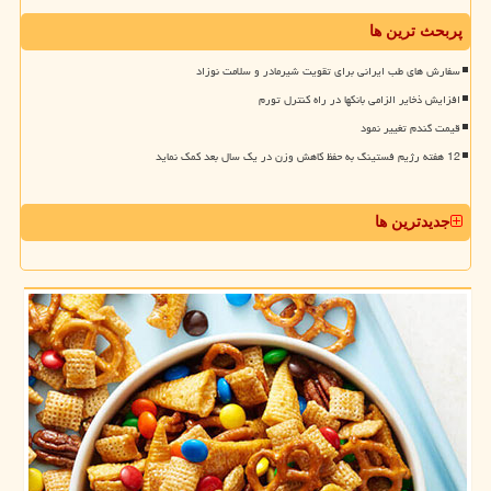
پربحث ترین ها
سفارش های طب ایرانی برای تقویت شیرمادر و سلامت نوزاد
افزایش ذخایر الزامی بانکها در راه کنترل تورم
قیمت گندم تغییر نمود
12 هفته رژیم فستینگ به حفظ کاهش وزن در یک سال بعد کمک نماید
جدیدترین ها