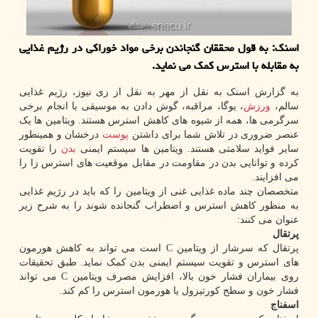
اسنک: به قول محققان گنجاندن برخی مواد خوراکی در رژیم غذایی
به مقابله با استرس کمک می نماید.
به گزارش اسنک به نقل از مهر به نقل از زی نیوز، رژیم غذایی
سالم،
ورزش
، یوگا، مراقبه، گوش دادن به موسیقی یا انجام برخی
سرگرمی ها، همه از شیوه های کاهش استرس هستند. ویتامین ها یک
عنصر ضروری در تلاش شما برای داشتن
پوست
درخشان و همینطور
سایر فواید سلامتی هستند. ویتامین ها سیستم ایمنی
بدن
را تقویت
کرده و توانایی بدن در مقاومت در مقابل موقعیت های استرس زا را
می افزایند.
متخصصان چند ماده غذایی غنی از ویتامین را که باید در رژیم غذایی
به منظور کاهش استرس و اضطراب گنجانده شوند را به شرح زیر
عنوان می کنند:
پرتقال
پرتقال که سرشار از ویتامین C است می تواند به کاهش هورمون
های استرس و تقویت سیستم ایمنی بدن کمک نماید. طبق تحقیقات
روی بیماران فشار خون بالا، افزایش مصرف ویتامین C می تواند
فشار خون و سطح کورتیزول یا هورمون استرس را کم کند.
اسفناج