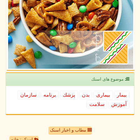
موضوع های اسنك
بیمار
بیماری
بدن
پزشك
برنامه
سازمان
آموزش
سلامت
مطاب و اخبار اسنک
اسنک : خانه