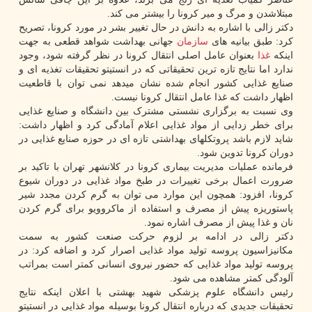
مبتلاشدن و مرگ و میر کرونا را بیشتر می کند.
دکتر زالی با اشاره به دانش در حال تغییر بشر در مورد کرونا، تصریح
کرد: طبق بیانیه های
سازمان
جهانی بهداشت شواهد قطعی به جهت
اینکه
غذا
بعنوان عامل اصلی انتقال کرونا در نظر گرفته شود، وجود
ندارد اما نتایج تازه ترین تحقیقاتی که در انستیتو تحقیقات تغذیه ای و
صنایع غذایی کشور انجام شده نشان میدهد نمی توان با قاطعیت
اظهار داشت که غذا عامل انتقال کرونا نیست.
وی نسبت به برگزاری نشستی مشترک بین دانشگاه و صنایع غذایی
برای خطر زدایی از مواد غذایی اعلام آمادگی کرد و اظهار داشت:
شاید لازم باشد پروتکلهای بهداشتی تازه ای در حوزه صنایع غذایی در
دوران کرونا تدوین شود.
فرمانده عملیات مدیریت بیماری کرونا در کلانشهر تهران با تاکید بر
ضرورت اعمال برخی تغییرات در طبخ مواد غذایی در دوران شیوع
کرونا، افزود: همچون این موارد می توان به گرم کردن مجدد شیر
پاستوریزه پیش از مصرف و استفاده از ماکروویو برای گرم کردن
نان و غذا پیش از مصرف اشاره نمود.
دکتر زالی در ادامه بر لزوم حرکت صنعت کشور به سمت
مکانیزاسیون پروسه تولید مواد غذایی اصرار کرد و اضافه کرد: در
پروسه تولید مواد غذایی که حضور نیروی انسانی کمتر است بمراتب
آلودگی کمتر مشاهده می شود.
رئیس دانشگاه علوم پزشکی شهید بهشتی با اعلان اینکه نتایج
تحقیقات جدیدی که درباره انتقال کرونا بوسیله مواد غذایی در انستیتو