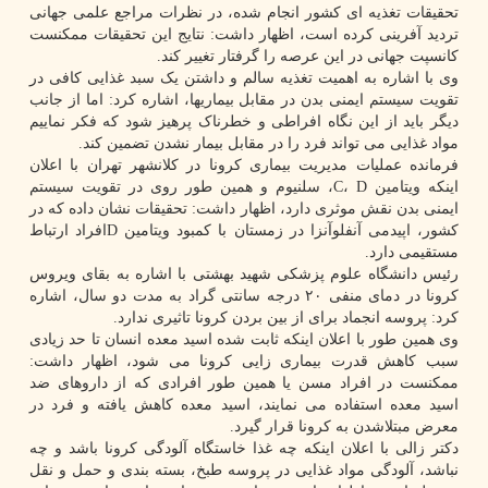
تحقیقات تغذیه ای کشور انجام شده، در نظرات مراجع علمی جهانی
تردید آفرینی کرده است، اظهار داشت: نتایج این تحقیقات ممکنست
کانسپت جهانی در این عرصه را گرفتار تغییر کند.
وی با اشاره به اهمیت تغذیه سالم و داشتن یک سبد غذایی کافی در
تقویت سیستم ایمنی بدن در مقابل بیماریها، اشاره کرد: اما از جانب
دیگر باید از این نگاه افراطی و خطرناک پرهیز شود که فکر نماییم
مواد غذایی می تواند فرد را در مقابل بیمار نشدن تضمین کند.
فرمانده عملیات مدیریت بیماری کرونا در کلانشهر تهران با اعلان
اینکه ویتامین C، D، سلنیوم و همین طور روی در تقویت سیستم
ایمنی بدن نقش موثری دارد، اظهار داشت: تحقیقات نشان داده که در
کشور، اپیدمی آنفلوآنزا در زمستان با کمبود ویتامین Dافراد ارتباط
مستقیمی دارد.
رئیس دانشگاه علوم پزشکی شهید بهشتی با اشاره به بقای ویروس
کرونا در دمای منفی ۲۰ درجه سانتی گراد به مدت دو سال، اشاره
کرد: پروسه انجماد برای از بین بردن کرونا تاثیری ندارد.
وی همین طور با اعلان اینکه ثابت شده اسید معده انسان تا حد زیادی
سبب کاهش قدرت بیماری زایی کرونا می شود، اظهار داشت:
ممکنست در افراد مسن یا همین طور افرادی که از داروهای ضد
اسید معده استفاده می نمایند، اسید معده کاهش یافته و فرد در
معرض مبتلاشدن به کرونا قرار گیرد.
دکتر زالی با اعلان اینکه چه غذا خاستگاه آلودگی کرونا باشد و چه
نباشد، آلودگی مواد غذایی در پروسه طبخ، بسته بندی و حمل و نقل