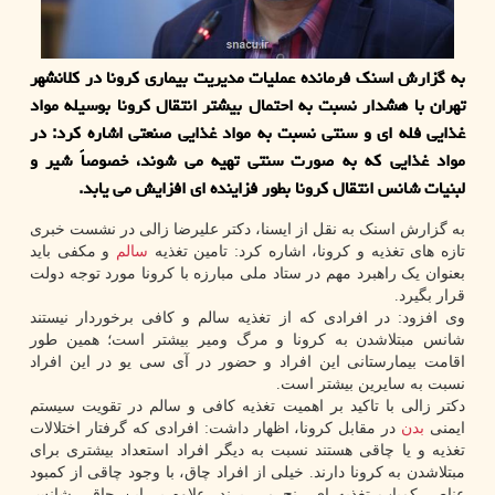
به گزارش اسنک فرمانده عملیات مدیریت بیماری کرونا در کلانشهر
تهران با هشدار نسبت به احتمال بیشتر انتقال کرونا بوسیله مواد
غذایی فله ای و سنتی نسبت به مواد غذایی صنعتی اشاره کرد: در
مواد غذایی که به صورت سنتی تهیه می شوند، خصوصاً شیر و
لبنیات شانس انتقال کرونا بطور فزاینده ای افزایش می یابد.
به گزارش اسنک به نقل از ایسنا، دکتر علیرضا زالی در نشست خبری
تازه های تغذیه و کرونا، اشاره کرد: تامین تغذیه
سالم
و مکفی باید
بعنوان یک راهبرد مهم در ستاد ملی مبارزه با کرونا مورد توجه دولت
قرار بگیرد.
وی افزود: در افرادی که از تغذیه سالم و کافی برخوردار نیستند
شانس مبتلاشدن به کرونا و مرگ ومیر بیشتر است؛ همین طور
اقامت بیمارستانی این افراد و حضور در آی سی یو در این افراد
نسبت به سایرین بیشتر است.
دکتر زالی با تاکید بر اهمیت تغذیه کافی و سالم در تقویت سیستم
ایمنی
بدن
در مقابل کرونا، اظهار داشت: افرادی که گرفتار اختلالات
تغذیه و یا چاقی هستند نسبت به دیگر افراد استعداد بیشتری برای
مبتلاشدن به کرونا دارند. خیلی از افراد چاق، با وجود چاقی از کمبود
عناصر کمیاب تغذیه ای رنج می برند، علاوه بر این چاقی شانس