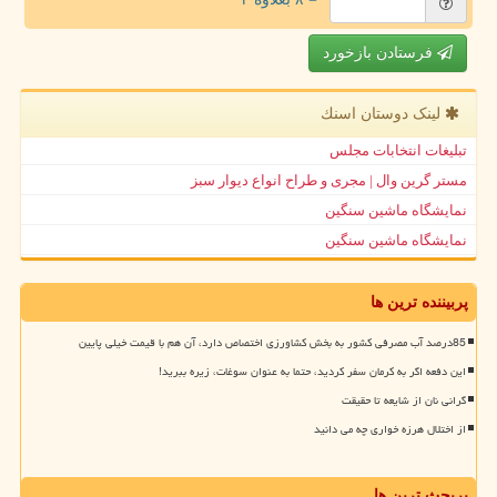
فرستادن بازخورد
لینک دوستان اسنك
تبلیغات انتخابات مجلس
مستر گرین وال | مجری و طراح انواع دیوار سبز
نمایشگاه ماشین سنگین
نمایشگاه ماشین سنگین
پربیننده ترین ها
85درصد آب مصرفی کشور به بخش کشاورزی اختصاص دارد، آن هم با قیمت خیلی پایین
این دفعه اگر به کرمان سفر کردید، حتما به عنوان سوغات، زیره ببرید!
گرانی نان از شایعه تا حقیقت
از اختلال هرزه خواری چه می دانید
پربحث ترین ها