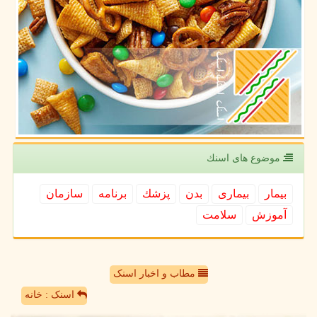
موضوع های اسنك
بیمار
بیماری
بدن
پزشك
برنامه
سازمان
آموزش
سلامت
مطاب و اخبار اسنک
اسنک : خانه