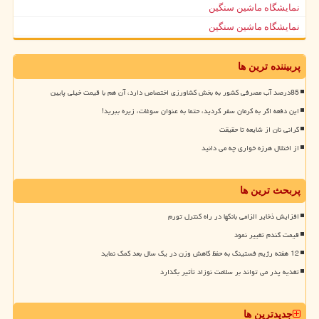
نمایشگاه ماشین سنگین
نمایشگاه ماشین سنگین
پربیننده ترین ها
85درصد آب مصرفی کشور به بخش کشاورزی اختصاص دارد، آن هم با قیمت خیلی پایین
این دفعه اگر به کرمان سفر کردید، حتما به عنوان سوغات، زیره ببرید!
گرانی نان از شایعه تا حقیقت
از اختلال هرزه خواری چه می دانید
پربحث ترین ها
افزایش ذخایر الزامی بانکها در راه کنترل تورم
قیمت گندم تغییر نمود
12 هفته رژیم فستینگ به حفظ کاهش وزن در یک سال بعد کمک نماید
تغذیه پدر می تواند بر سلامت نوزاد تأثیر بگذارد
جدیدترین ها