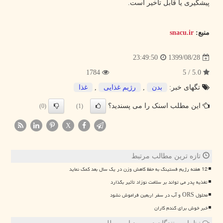
پیشگیری یا قابل تاخیر است.
منبع:
snacu.ir
1399/08/28
23:49:50
1784
5.0 / 5
تگهای خبر:
بدن
,
رژیم غذایی
,
غذا
این مطلب اسنک را می پسندید؟
(0)
(1)
X
تازه ترین مطالب مرتبط
12 هفته رژیم فستینگ به حفظ کاهش وزن در یک سال بعد کمک نماید
تغذیه پدر می تواند بر سلامت نوزاد تأثیر بگذارد
محلول ORS و آب در سفر اربعین فراموش نشود
خبر خوش برای گندم کاران