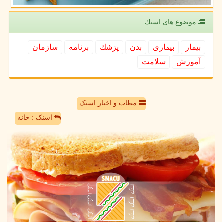
موضوع های اسنك
بیمار
بیماری
بدن
پزشك
برنامه
سازمان
آموزش
سلامت
مطاب و اخبار اسنک
اسنک : خانه