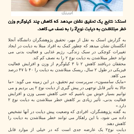
اسنك: نتایج یك تحقیق نشان میدهد كه كاهش چند كیلوگرم وزن
خطر مبتلاشدن به دیابت نوع2 را به نصف می كاهد.
به گزارش اسنک به نقل از مهر، تحقیق پژوهشگران دانشگاه آنجلا
انگلستان نشان میدهد که چطور کمک به افراد مبتلا به دیابت در ایجاد
تغییرات کوچکی در سبک زندگی، رژیم غذایی و فعالیت بدنی می
تواند خطر مبتلاشدن به دیابت نوع ۲ را به نصف کم کند.
محققان دریافتند کاهش ۲ تا ۳ کیلوگرم از وزن و افزایش فعالیت
فیزیکی در طول ۲ سال، ریسک مبتلاشدن به دیابت را ۴۰ تا ۴۷ درصد
می کاهد.
«مایک سامسون»، سرپرست تیم تحقیق، در این زمینه می گوید: «ما
حالا به تأثیر قابل توجهی در پیش گیری از دیابت نوع ۲ پی بردیم و می
توانیم بسیار خوش بین باشیم که حتی کاهش نسبی وزن و افزایش
فعالیت بدنی، تأثیر زیادی بر کاهش خطر مبتلاشدن به دیابت نوع ۲
دارد.»
به گفته پژوهشگران، افرادی که وضعیت پیش دیابت در آنها تشخیص
داده می شود، با این راهکار می توانند خطر مبتلاشدن به دیابت را
کاهش دهند.
دیابت نوع۲ یک عارضه جدی است که در خیلی از موارد قابل