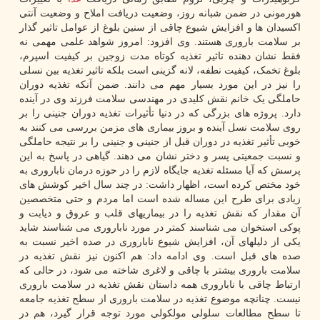
هورمونی در ضمن شبانه روز، وضعیت دریافت املاح و وضعیت آنتی
اکسیدان ها و افزایش شیوع چاقی از سنین بلوغ از عوامل تاثیر گذار
بر سلامت باروری هستند. وی افزود: امروز شواهد علمی مهمی نه
فقط نشان دهنده تاثیر تغذیه کوتاه مدت زوجین بر کیفیت اسپرم،
بلوغ تخمک، کیفیت نطفه، لانه گزینی است بلکه تاثیر تغذیه بین نسلی
را نیز در این مورد بسیار مهم می دانند. ضمن آنکه تغذیه دوران
حاملگی یک خانم نقش کلیدی در مهندسی سلامت فرزند وی در آینده
دارد. پروژه های بزرگی که در دنیا تأثیرات تغذیه دوران جنینی را بر
روی سلامت نسل آینده و بروز بیماری های مزمن بررسی می کنند به
خوبی تأثیر تغذیه در دوران قبل از جنینی و جنینی را بر نتیجه حاملگی
و نسبت جمعیتی پسر و دختر نشان می دهند. گیاهی در پاسخ به این
پرسش که آیا مسئله تغذیه جایگاه لازم را در حوزه درمان ناباروری به
خود مختص کرده است، اظهار داشت: در چند سال اخیر کوشش های
زیادی برای طرح این مساله شده است اما مردم و حتی متخصصین
آن مقدار که نقش تغذیه را در بیماریهای قلب و عروق و دیابت و
پوکی استخوان می شناسند کمتر در مورد ناباروری می شناسند شاید
یکی از دلیلهای آن، افزایش شیوع ناباروری در صده اخیر نسبت به
صده های قبل است. وی ادامه داد: هم اکنون نیز نقش تغذیه در
سلامت باروری بیشتر با چاقی و لاغری شاخته می شود، در حالی که
ارتباط چاقی با ناباروری همه داستان نقش تغذیه در سلامت باروری
نیست. چنانچه موضوع تغذیه در سلامت باروری از سطح تغذیه جامعه
تا سطح مطالعات سلولی مولکولی مورد توجه قرار گیرد، هم در