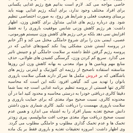
خاصی مواجه می کند. لازم است بدانیم هیچ رژیم غذایی یکسانی
برای افراد مختلف وجود ندارد، برای اینکه رژیم غذایی بهینه باید
برمبنای وضعیت فعلی و شرایط هر زوج، به صورت اختصاصی تنظیم
شود. وی درباره رژیم های غذایی متداول برای کاهش وزن، اظهار
داشت: هر رژیم کاهش وزنی شانس موفقیت باروری را نه فقط
افزایش نمی دهد بلکه برخی رژیم های کاهش وزن سیستم هورمونی،
عصبی، ایمنی بدن را برای شروع حاملگی مختل می کند و اگر خانم
در پروسه آبستن شدن مشکلی پیدا نکند کمبودهای غذایی که در
پروسه رژیم گرفتن غلط داشته بر سلامت حاملگی او و جنینش تاثیر
می گذارد. سریع کم کردن وزن، گرسنگی کشیدن های طولانی، حذف
منابع مهم ویتامین ها و مواد معدنی به بهانه کاهش وزن این روزها
متاسفته استفاده ناصحیح از رژیمه ای کتوژنیک و اینترنی رژیم های
باشگاهی که بر
فروش
مکمل ها تمرکز دارند همگی سلامت باروری
بانوان را تهدید می کند. گیاهی افزود: نکته این است که محاسبه
کالری تنها قسمتی از پروسه تنظیم برنامه غذایی است چه بسا شما
دقیقا کالری دریافتی خودرا به درستی محاسبه و محدود کنید اما در آن
محدوده کالری، نسبت صحیح مواد مغذی که برای حمایت باروری و
سلامت باروری مهمست را دریافت نکنید. کالری شماری بدون داشتن
دانش صحیح تغذیه بسیار افراد را به اشتباه می اندازد و همین عدم
نسبت صحیح دریافت مواد مغذی موجب افت متابولیسم، پیری زودتر
تخمک ها و عدم تخمک گذاری مطلوب و حاملگی مطلوب می گردد.
وی اظهار داشت: امروزه تحقیقات تغذیه و باروری فقط بر یک ماده