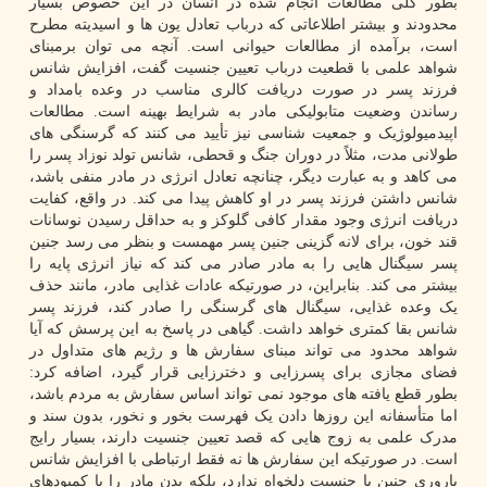
بطور کلی مطالعات انجام شده در انسان در این خصوص بسیار
محدودند و بیشتر اطلاعاتی که درباب تعادل یون ها و اسیدیته مطرح
است، برآمده از مطالعات حیوانی است. آنچه می توان برمبنای
شواهد علمی با قطعیت درباب تعیین جنسیت گفت، افزایش شانس
فرزند پسر در صورت دریافت کالری مناسب در وعده بامداد و
رساندن وضعیت متابولیکی مادر به شرایط بهینه است. مطالعات
اپیدمیولوژیک و جمعیت شناسی نیز تأیید می کنند که گرسنگی های
طولانی مدت، مثلاً در دوران جنگ و قحطی، شانس تولد نوزاد پسر را
می کاهد و به عبارت دیگر، چنانچه تعادل انرژی در مادر منفی باشد،
شانس داشتن فرزند پسر در او کاهش پیدا می کند. در واقع، کفایت
دریافت انرژی وجود مقدار کافی گلوکز و به حداقل رسیدن نوسانات
قند خون، برای لانه گزینی جنین پسر مهمست و بنظر می رسد جنین
پسر سیگنال هایی را به مادر صادر می کند که نیاز انرژی پایه را
بیشتر می کند. بنابراین، در صورتیکه عادات غذایی مادر، مانند حذف
یک وعده غذایی، سیگنال های گرسنگی را صادر کند، فرزند پسر
شانس بقا کمتری خواهد داشت. گیاهی در پاسخ به این پرسش که آیا
شواهد محدود می تواند مبنای سفارش ها و رژیم های متداول در
فضای مجازی برای پسرزایی و دخترزایی قرار گیرد، اضافه کرد:
بطور قطع یافته های موجود نمی تواند اساس سفارش به مردم باشد،
اما متأسفانه این روزها دادن یک فهرست بخور و نخور، بدون سند و
مدرک علمی به زوج هایی که قصد تعیین جنسیت دارند، بسیار رایج
است. در صورتیکه این سفارش ها نه فقط ارتباطی با افزایش شانس
باروری جنین با جنسیت دلخواه ندارد، بلکه بدن مادر را با کمبودهای