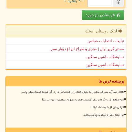
= ۹ بعلاوه ۱
فرستادن بازخورد
لینک دوستان اسنك
تبلیغات انتخابات مجلس
مستر گرین وال | مجری و طراح انواع دیوار سبز
نمایشگاه ماشین سنگین
نمایشگاه ماشین سنگین
پربیننده ترین ها
85درصد آب مصرفی کشور به بخش کشاورزی اختصاص دارد، آن هم با قیمت خیلی پایین
این دفعه اگر به کرمان سفر کردید، حتما به عنوان سوغات، زیره ببرید!
گرانی نان از شایعه تا حقیقت
از اختلال هرزه خواری چه می دانید