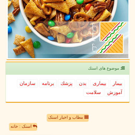
موضوع های اسنك
بیمار
بیماری
بدن
پزشك
برنامه
سازمان
آموزش
سلامت
مطاب و اخبار اسنک
اسنک : خانه