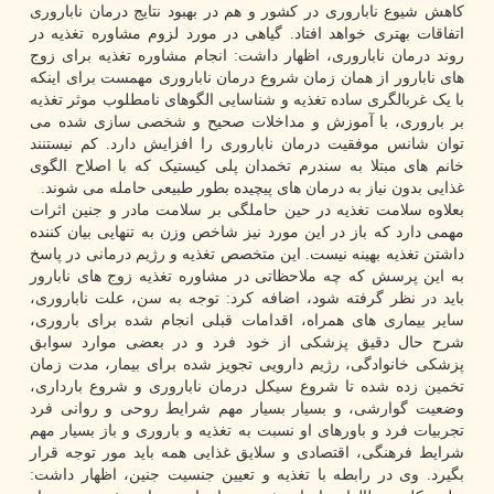
کاهش شیوع ناباروری در کشور و هم در بهبود نتایج درمان ناباروری
اتفاقات بهتری خواهد افتاد. گیاهی در مورد لزوم مشاوره تغذیه در
روند درمان ناباروری، اظهار داشت: انجام مشاوره تغذیه برای زوج
های نابارور از همان زمان شروع درمان ناباروری مهمست برای اینکه
با یک غربالگری ساده تغذیه و شناسایی الگوهای نامطلوب موثر تغذیه
بر باروری، با آموزش و مداخلات صحیح و شخصی سازی شده می
توان شانس موفقیت درمان ناباروری را افزایش دارد. کم نیستنند
خانم های مبتلا به سندرم تخمدان پلی کیستیک که با اصلاح الگوی
غذایی بدون نیاز به درمان های پیچیده بطور طبیعی حامله می شوند.
بعلاوه سلامت تغذیه در حین حاملگی بر سلامت مادر و جنین اثرات
مهمی دارد که باز در این مورد نیز شاخص وزن به تنهایی بیان کننده
داشتن تغذیه بهینه نیست. این متخصص تغذیه و رژیم درمانی در پاسخ
به این پرسش که چه ملاحظاتی در مشاوره تغذیه زوج های نابارور
باید در نظر گرفته شود، اضافه کرد: توجه به سن، علت ناباروری،
سایر بیماری های همراه، اقدامات قبلی انجام شده برای باروری،
شرح حال دقیق پزشکی از خود فرد و در بعضی موارد سوابق
پزشکی خانوادگی، رژیم دارویی تجویز شده برای بیمار، مدت زمان
تخمین زده شده تا شروع سیکل درمان ناباروری و شروع بارداری،
وضعیت گوارشی، و بسیار بسیار مهم شرایط روحی و روانی فرد
تجربیات فرد و باورهای او نسبت به تغذیه و باروری و باز بسیار مهم
شرایط فرهنگی، اقتصادی و سلایق غذایی همه باید مور توجه قرار
بگیرد. وی در رابطه با تغذیه و تعیین جنسیت جنین، اظهار داشت: