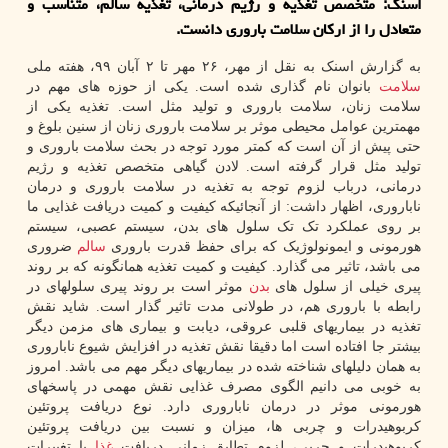
اسنك: متخصص تغذیه و رژیم درمانی، تغذیه سالم، متناسب و
متعادل را از اركان سلامت باروری دانست.
به گزارش اسنک به نقل از مهر، ۲۶ مهر تا ۲ آبان ۹۹، هفته ملی
سلامت
بانوان نام گذاری شده است. یکی از حوزه های مهم در
سلامت زنان، سلامت باروری و تولید مثل است. تغذیه یکی از
مهمترین عوامل محیطی موثر بر سلامت باروری زنان از سنین بلوغ و
حتی پیش از آن است که کمتر مورد توجه در بحث سلامت باروری و
تولید مثل قرار گرفته است. لادن گیاهی متخصص تغذیه و رژیم
درمانی، درباب لزوم توجه به تغذیه در سلامت باروری و درمان
ناباروری، اظهار داشت: از آنجائیکه کیفیت و کمیت دریافت غذایی ما
بر روی عملکرد تک تک سلول های بدن، سیستم عصبی، سیستم
هورمونی و ایمونولوژیک که برای حفظ قدرت باروری
سالم
ضروری
می باشد، تاثیر می گذارد. کیفیت و کمیت تغذیه همانگونه که بر روند
پیری خیلی از سلول های
بدن
موثر است بر روند پیری سلولهای در
رابطه با باروری هم، در طولانی مدت تاثیر گذار است. شاید نقش
تغذیه در بیماریهای قلبی عروقی، دیابت و بیماری های مزمن دیگر
بیشتر جا افتاده است اما دقیقا نقش تغذیه در افزایش شیوع ناباروری
به همان دلیلهای شناخته شده در بیماریهای دیگر مهم می باشد. امروز
به خوبی می دانیم الگوی مصرف غذایی نقش مهمی در پاسخهای
هورمونی موثر در درمان ناباروری دارد. نوع دریافت پروتئین
کربوهیدرات و چربی ها، میزان و نسبت بین دریافت پروتئین
کربوهیدرات و چربی، لزوم تطابق زمانی دریافت
غذا
با تغییرات