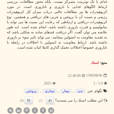
غذای یا تک نوترینت متمرکز نیست، بلکه محور مطالعات، بررسی
ارتباط الگوهای غذایی با باروری و ناباروری است. در مورد
کربوهیدرات ها نیز مطالعات جالبی درباب میزان کل کربوهیدرات
رژیمی و نسبت آن با پروتئین و چربی های دریافتی و همچنین، نوع
کربوهیدرات دریافتی و ارتباطی که رعایت این نسبت ها می تواند با
متابولیسم و قدرت باروری داشته باشد، انجام شده است. ابه طور
خلاصه می توان گفت، اگر دریافت قندهای ساده به شکلی باشد که
به تشدید مقاومت به انسولین بینجامد، می تواند تاثیر سوء بر باروری
داشته باشد. ارتباط مقاومت به انسولین با اختلالات در رابطه با
ناباروری خصوصاً اختلالات تخمک گذاری کاملا اثبات شده است.
منبع:
اسنك
1399/08/06
22:40:09
2025
5.0 / 5
تگهای خبر:
بدن
,
بیمار
,
بیماری
,
پروتئین
این مطلب اسنک را می پسندید؟
(0)
(1)
X