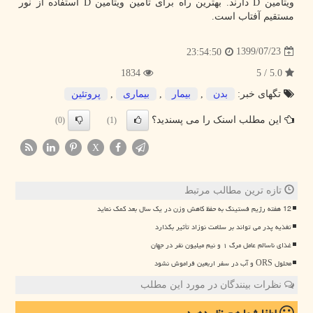
ویتامین D دارند. بهترین راه برای تأمین ویتامین D استفاده از نور
مستقیم آفتاب است.
1399/07/23
23:54:50
1834
5.0 / 5
تگهای خبر:
بدن
,
بیمار
,
بیماری
,
پروتئین
این مطلب اسنک را می پسندید؟
(0)
(1)
X
تازه ترین مطالب مرتبط
12 هفته رژیم فستینگ به حفظ کاهش وزن در یک سال بعد کمک نماید
تغذیه پدر می تواند بر سلامت نوزاد تأثیر بگذارد
غذای ناسالم عامل مرگ ۱ و نیم میلیون نفر در جهان
محلول ORS و آب در سفر اربعین فراموش نشود
نظرات بینندگان در مورد این مطلب