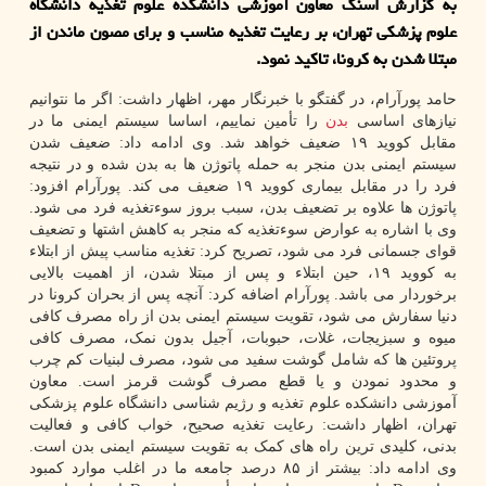
به گزارش اسنك معاون آموزشی دانشكده علوم تغذیه دانشگاه
علوم پزشكی تهران، بر رعایت تغذیه مناسب و برای مصون ماندن از
مبتلا شدن به كرونا، تاكید نمود.
حامد پورآرام، در گفتگو با خبرنگار مهر، اظهار داشت: اگر ما نتوانیم
نیازهای اساسی
بدن
را تأمین نماییم، اساسا سیستم ایمنی ما در
مقابل کووید ۱۹ ضعیف خواهد شد. وی ادامه داد: ضعیف شدن
سیستم ایمنی بدن منجر به حمله پاتوژن ها به بدن شده و در نتیجه
فرد را در مقابل بیماری کووید ۱۹ ضعیف می کند. پورآرام افزود:
پاتوژن ها علاوه بر تضعیف بدن، سبب بروز سوءتغذیه فرد می شود.
وی با اشاره به عوارض سوءتغذیه که منجر به کاهش اشتها و تضعیف
قوای جسمانی فرد می شود، تصریح کرد: تغذیه مناسب پیش از ابتلاء
به کووید ۱۹، حین ابتلاء و پس از مبتلا شدن، از اهمیت بالایی
برخوردار می باشد. پورآرام اضافه کرد: آنچه پس از بحران کرونا در
دنیا سفارش می شود، تقویت سیستم ایمنی بدن از راه مصرف کافی
میوه و سبزیجات، غلات، حبوبات، آجیل بدون نمک، مصرف کافی
پروتئین ها که شامل گوشت سفید می شود، مصرف لبنیات کم چرب
و محدود نمودن و یا قطع مصرف گوشت قرمز است. معاون
آموزشی دانشکده علوم تغذیه و رژیم شناسی دانشگاه علوم پزشکی
تهران، اظهار داشت: رعایت تغذیه صحیح، خواب کافی و فعالیت
بدنی، کلیدی ترین راه های کمک به تقویت سیستم ایمنی بدن است.
وی ادامه داد: بیشتر از ۸۵ درصد جامعه ما در اغلب موارد کمبود