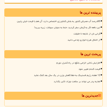
پربیننده ترین ها
85درصد آب مصرفی کشور به بخش کشاورزی اختصاص دارد، آن هم با قیمت خیلی پایین
این دفعه اگر به کرمان سفر کردید، حتما به عنوان سوغات، زیره ببرید!
گرانی نان از شایعه تا حقیقت
از اختلال هرزه خواری چه می دانید
پربحث ترین ها
افزایش ذخایر الزامی بانکها در راه کنترل تورم
قیمت گندم تغییر نمود
12 هفته رژیم فستینگ به حفظ کاهش وزن در یک سال بعد کمک نماید
تغذیه پدر می تواند بر سلامت نوزاد تأثیر بگذارد
جدیدترین ها