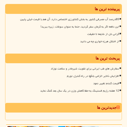
پربیننده ترین ها
85درصد آب مصرفی کشور به بخش کشاورزی اختصاص دارد، آن هم با قیمت خیلی پایین
این دفعه اگر به کرمان سفر کردید، حتما به عنوان سوغات، زیره ببرید!
گرانی نان از شایعه تا حقیقت
از اختلال هرزه خواری چه می دانید
پربحث ترین ها
سفارش های طب ایرانی برای تقویت شیرمادر و سلامت نوزاد
افزایش ذخایر الزامی بانکها در راه کنترل تورم
قیمت گندم تغییر نمود
12 هفته رژیم فستینگ به حفظ کاهش وزن در یک سال بعد کمک نماید
جدیدترین ها