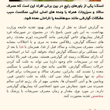
اسنک: یکی از باورهای رایج در بین برخی افراد این است که مصرف
سالاد و سبزیجات همراه با وعده های اصلی غذایی ممکنست سبب
مشکلات گوارشی مانند سوءهاضمه یا ناراحتی معده شود.
به گزارش اسنک به نقل از وبدا، دفتر بهبود تغذیه جامعه وزارت
بهداشت، به این باور چنین پاسخ داد: در مجموع، در صورتیکه فرد
گرفتار بیماریهای خاص گوارشی مانند گاستریت (ورم معده)، زخم
های دستگاه گوارش، رفلاکس معده به مری و یا اختلالات مشابه
نباشد، مصرف سبزیجات و سالاد قبل از غذا، همزمان با
غذا
یا بعد از
آن، مشکلی برای دستگاه گوارش ایجاد نخواهد کرد. اما در اشخاصی
که دارای مشکلات زمینه ای گوارشی هستند، مصرف فیبر بالا (مانند
آن چه در سبزیجات خام وجود دارد) می تواند به علت کُند کردن
حرکات دستگاه گوارش، علائمی مانند نفخ، درد شکمی یا سنگینی
معده را تشدید کند. بنابراین، مصرف سالاد و سبزیجات برای افراد
سالم
نه تنها مشکلی ایجاد نمی کند، بلکه به علت داشتن فیبر،
ویتامین ها و آنتی اکسیدان ها، بخشی مهم از یک رژیم غذایی سالم
شمرده می شود. سفارش می شود اشخاصی که بیماریهای گوارشی
دارند، در مورد نوع، مقدار و زمان مصرف سبزیجات با پزشک یا
متخصص
تغذیه مشورت کنند.