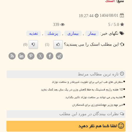
منبع:
اسنك
1404/08/01
18:27:44
339
5.0 / 5
تگهای خبر:
بیمار
,
بیماری
,
پزشك
,
تغذیه
این مطلب اسنک را می پسندید؟
(0)
(1)
X
تازه ترین مطالب مرتبط
سفارش های طب ایرانی برای تقویت شیرمادر و سلامت نوزاد
12 هفته رژیم فستینگ به حفظ کاهش وزن در یک سال بعد کمک نماید
تغذیه پدر می تواند بر سلامت نوزاد تأثیر بگذارد
خبر مهم وزیر جهادکشاورزی برای گندمکاران
نظرات بینندگان در مورد این مطلب
لطفا شما هم
نظر دهید