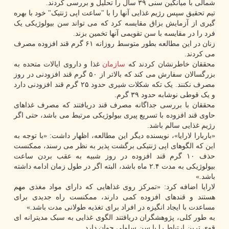
شمالی با میانگین سنی ۳۹ سال را تحلیل و بررسی کردند.
تیم تحقیق سپس رژیم غذایی آنها را با "ساعت اپی ژنتیک" خود با بهره
گیری از آزمایش بزاق مقایسه کرد که می تواند سن بیولوژیکی یک
فرد را در مقایسه با سن تقویمی آنها تخمین بزند.
زنان در این مطالعه بطور متوسط روزانه ۶۱ گرم قند افزوده مصرف
می کردند.
محققان خاطرنشان کردند که
سازمان
غذا و داروی ایالات متحده به
بزرگسالان سفارش می کند که بالاتر از ۵۰ گرم قند افزودنی در روز
مصرف نکنند. یک تکه شکلات شیری حدود ۲۵ گرم قند افزودنی دارد
و یک قوطی نوشابه حدود ۳۹ گرم.
محققان با بررسی جداگانه مصرف قند دریافتند که مصرف غذاهای
حاوی قند افزوده با تسریع پیری بیولوژیکی مرتبط می باشد، حتی اگر
رژیم غذایی سالم باشد.
«باربارا لارایا»، نویسنده دیگر این مطالعه، اظهار داشت: «با توجه به
این که الگوهای اپی ژنتیکی برگشت پذیر به نظر می رسند، ممکنست
حذف ۱۰ گرم قند افزوده در روز شبیه به عقب بردن ساعت
بیولوژیکی به مدت ۲.۴ ماه باشد، البته اگر در طول زمان ادامه داشته
باشد.»
لارایا اضافه کرد: «تمرکز روی غذاهایی که دارای مواد مغذی مهم
هستند و قندهای افزوده کمی دارند، ممکنست راه جدیدی برای
مساعدت با ایجاد انگیزه در افراد برای تغذیه طولانی مدت باشد.»
به طور کلی، پژوهشگران دریافتند الگوی غذایی به سبک مدیترانه ای
قوی ترین ارتباط را با سن سلولی جوان دارد.