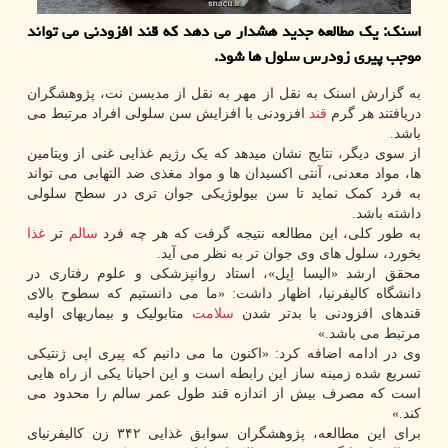
اسنک: یک مطالعه جدید هشدار می دهد که قند افزودنی می تواند
موجب پیری زودرس سلول ها شود.
به گزارش اسنک به نقل از مهر به نقل از مدیسن نت، پژوهشگران
دریافتند هر گرم
قند
افزودنی با افزایش سن سلولی افراد مرتبط می
باشد.
از سوی دیگر، نتایج نشان میدهد که یک رژیم غذایی غنی از ویتامین
ها، مواد معدنی، آنتی اکسیدان ها و مواد مغذی ضد التهابی می تواند
به فرد کمک نماید تا سن بیولوژیکی جوان تری در سطح سلولی
داشته باشد.
به طور کلی، این مطالعه نتیجه گرفت که هر چه فرد
سالم
تر
غذا
بخورد، سلول های وی جوان تر به نظر می آید.
محقق ارشد «الیسا اِپل»، استاد روانپزشکی و علوم رفتاری در
دانشگاه کالیفرنیا، اظهار داشت: «ما می دانستیم که سطوح بالای
قندهای افزودنی با بدتر شدن
سلامت
متابولیک و بیماریهای اولیه
مرتبط می باشد.»
وی در ادامه اضافه کرد: «اکنون ما می دانیم که پیری اپی ژنتیکی
تسریع شده زمینه ساز این رابطه است و این احیانا یکی از راه هایی
است که مصرف بیش از اندازه قند طول عمر سالم را محدود می
کند.»
برای این مطالعه، پژوهشگران سوابق غذایی ۳۴۲ زن کالیفرنیای