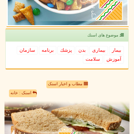
موضوع های اسنك
بیمار
بیماری
بدن
پزشك
برنامه
سازمان
آموزش
سلامت
مطاب و اخبار اسنک
اسنک : خانه