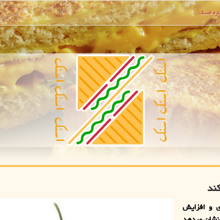
ره اسنك
ند
 و افزایش
 نشان میدهد