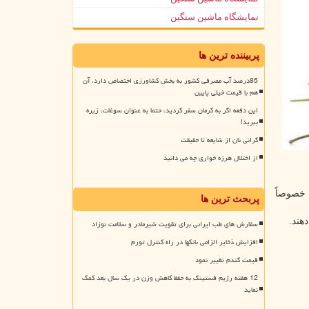
نمایشگاه ماشین سنگین
پربیننده ترین ها
85درصد آب مصرفی کشور به بخش کشاورزی اختصاص دارد، آن
هم با قیمت خیلی پایین
این دفعه اگر به کرمان سفر کردید، حتما به عنوان سوغات، زیره
ببرید!
گرانی نان از شایعه تا حقیقت
از اختلال هرزه خواری چه می دانید
دنی (BMI) بالاتر و خطر چاقی، خصوصاً
پربحث ترین ها
هند.
سفارش های طب ایرانی برای تقویت شیرمادر و سلامت نوزاد
افزایش ذخایر الزامی بانکها در راه کنترل تورم
قیمت گندم تغییر نمود
12 هفته رژیم فستینگ به حفظ کاهش وزن در یک سال بعد کمک
نماید