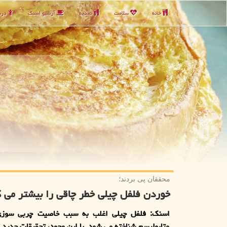
خانه
سلامت
تغذیه
آرشیو اسنك
دربا
محققان پی بردند؛
خوردن فلفل چیلی خطر چاقی را بیشتر می ک
اسنک: فلفل چیلی اغلب به سبب خاصیت چربی سوزی
متابولیسم شناخته می شود. با این وجود، تحقیقات جدید