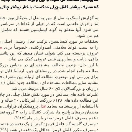
که مصرف بیشتر فلفل چیلی ممکنست با خطر بیشتر چاقی ه
به گزارش اسنک به نقل از مهر به نقل از مدیکال نیوز، فل
تند و خوش طعمی است که در خیلی از غذاها در سرتاسر ج
می شود. آنها متعلق به گونه کپسایسین هستند که شامل 
هم می شود.
تحقیقات در مورد کپسایسین، ترکیب فعال زیستی اصلی د
را به سبب فواید سلامتی امیدوارکننده، خصوصاً برای
س
عروق، برجسته می کند. شواهد نشان میدهد که این پتانس
چاقی، دیابت و بیماریهای قلبی عروقی کمک می نماید.
با این حال، چندین مطالعه مشاهده ای در مقیاس بزر
مطالعه جامع انجام شده در روستاهای چین، ارتباط قابل تو
برای بررسی این موضوع، مطالعه ای ارتباط بین مصرف فل
در زنان و بزرگسالان بالای ۶۰ سال مرتبط می باشد.
علیرغم یافته های متناقض در مورد نقش فلفل چیلی در چاقی 
این مطالعه داده های ۶۱۳۸ بزرگسال آمریکایی ۲۰ ساله و بالاتر را در سالهای ۲۰۰۳ تا ۲۰۰۶ تحلیل و بررسی کرد.
با استفاده از پرسشنامه بسامد
غذا
، پژوهشگران فراوانی مصرف فلفل را در 
محققان برمبنای پاسخ ها، شرکت کنندگان را به ۳ گروه تقسیم کردند:
• عدم مصرف فلفل قرمز: صفر بار در ماه (۱۷%)
• مصرف گاه به گاه فلفل قرمز: کمتر از یک دفعه در هفته (۷۴%
• مصرف مکرر فلفل قرمز: حداقل یک دفعه در هفته (۹%)