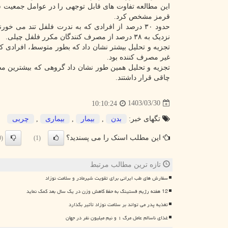
این مطالعه تفاوت های قابل توجهی را در عوامل جمعیت
قرمز مشخص کرد.
نزدیک به ۳۸ درصد از مصرف کنندگان مکرر فلفل چیلی.
غیر مصرف کننده بود.
چاقی قرار داشتند.
1403/03/30
10:10:24
تگهای خبر:
بدن
,
بیمار
,
بیماری
,
چربی
این مطلب اسنک را می پسندید؟
(0)
(1)
تازه ترین مطالب مرتبط
سفارش های طب ایرانی برای تقویت شیرمادر و سلامت نوزاد
12 هفته رژیم فستینگ به حفظ کاهش وزن در یک سال بعد کمک نماید
تغذیه پدر می تواند بر سلامت نوزاد تأثیر بگذارد
غذای ناسالم عامل مرگ ۱ و نیم میلیون نفر در جهان