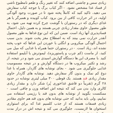
زیادی سس و چاشنی اضافه کنند که تغییر رنگ و طعم نامطبوع ناشی
از فساد غذا مشخص نشود. - اگر کباب برگ یا جوجه کباب سفارش
می دهید، تاکید کنید که کاملاً پخته شود تا در صورت وجود آلودگی
اولیه، در اثر حرارت کافی از بین برود. کباب کوبیده و همبرگر یا هر
غذای دیگری که در رستوران با گوشت چرخ کرده تهیه می شود، به
طور معمول حاوی مقدار زیادی چربی هستند و به همین دلیل، احتمال
فسادپذیری آنها زیاد است. ضمن این که این نوع غذاها به طور معمول
آنقدر حرارت نمی بینند که به اصطلاح مغز پخت شوند. بدین سبب
احتمال آلودگی میکروبی و انگلی با خوردن این غذاها که خوب پخته
نشده اند، زیاد است. - در رستوران حتما همراه با غذایی که میل می
کنید، از ماست (کم چرب و پاستوریزه)، لیموترش یا آبلیمو استفاده
کنید. با مصرف این ها دستگاه گوارش اسیدی می شود و در نتیجه، از
رشد و تکثیر میکروب ها در دستگاه گوارش و در نتیجه مسمومیت
غذایی جلوگیری می شود. - بجای نوشابه های گازدار، همراه با غذا
دوغ کم نمک و بدون گاز سفارش دهید. نوشابه های گازدار حاوی
مقدار زیادی
قند
هستند. یک قوطی ۳۰۰ میلی لیتری نوشابه در حدود
۲۸ گرم (تقریباً دو قاشق غذاخوری پُر) شکر دارد و مقدار زیادی
کالری وارد بدن می کند که نتیجه اش اضافه وزن و چاقی است. -
ممکنست بگویید از نوشابه های بدون قند یا رژیمی استفاده می
نماییم، ولی باید بدانید که حتی نوشابه های بدون قند هم حاوی مقادیر
زیادی فسفات هستند که از جذب کلسیم غذا که برای استواری
استخوان ها لازمست، جلوگیری می کند و نتیجه اش در دراز مدت