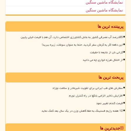
نمایشگاه ماشین سنگین
نمایشگاه ماشین سنگین
پربیننده ترین ها
85درصد آب مصرفی کشور به بخش کشاورزی اختصاص دارد، آن هم با قیمت خیلی پایین
این دفعه اگر به کرمان سفر کردید، حتما به عنوان سوغات، زیره ببرید!
گرانی نان از شایعه تا حقیقت
از اختلال هرزه خواری چه می دانید
پربحث ترین ها
سفارش های طب ایرانی برای تقویت شیرمادر و سلامت نوزاد
افزایش ذخایر الزامی بانکها در راه کنترل تورم
قیمت گندم تغییر نمود
12 هفته رژیم فستینگ به حفظ کاهش وزن در یک سال بعد کمک نماید
جدیدترین ها