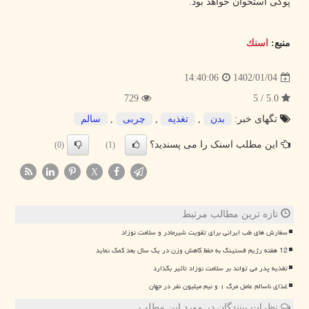
پوکی استخوان خواهد بود.
منبع:
اسنك
1402/01/04
14:40:06
729
5.0 / 5
تگهای خبر:
بدن
,
تغذیه
,
چربی
,
سالم
این مطلب اسنک را می پسندید؟
(0)
(1)
X
تازه ترین مطالب مرتبط
سفارش های طب ایرانی برای تقویت شیرمادر و سلامت نوزاد
12 هفته رژیم فستینگ به حفظ کاهش وزن در یک سال بعد کمک نماید
تغذیه پدر می تواند بر سلامت نوزاد تأثیر بگذارد
غذای ناسالم عامل مرگ ۱ و نیم میلیون نفر در جهان
نظرات بینندگان در مورد این مطلب