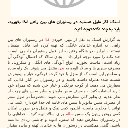
اسنک: اگر مایل هستید در رستوران های بین راهی غذا بخورید،
باید به چند نکته توجه کنید.
به گزارش اسنک به نقل از مهر، خوردن
غذا
در رستوران های بین
راهی، به اندازه غذاهای خانگی که تهیه کرده اید، قابل اطمینان
نیستند. بنابراین، در هنگام رفتن به این قبیل رستوران ها، می بایست
چند نکته را مورد توجه قرار داد. - بجای سالاد که احتمال آلودگی آن
زیاد است، ماست بخورید. انواع آلودگی های انگلی و میکروبی با
مصرف سبزی ها و سالاد آلوده به
بدن
منتقل می شوند. یک راه ساده
و مطمئن این است که از منزل با خود گوجه فرنگی، خیار و لیموترش
شسته شده همراه داشته باشید و در رستوران در کنار غذایی که
سفارش می دهید، از گوجه فرنگی و خیار خرد شده که همراه خود
دارید استفاده کنید. - مصرف سس مایونز و سایر سس های چرب از
نظر تغذیه ای بطور کلی سفارش نمی شوند. مخصوصاً در طول سفر
از مصرف سس مایونز یا سس های خامه ای جدا خودداری کنید. می
توانید با مخلوط ماست، آبلیمو، کمی نمک و فلفل و در صورت امکان
کمی روغن زیتون یک سس
سالم
برای سالاد تهیه کنید. - غذاهایی را
در رستوران سفارش دهید که سس، ادویه و چاشنی زیادی نداشته
باشند. گاهی ممکنست در رستوران ها به غذاهای کهنه و مانده مقدار