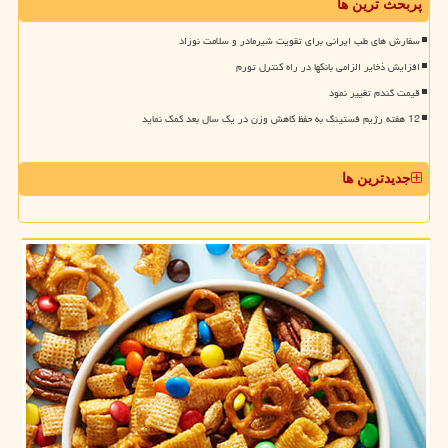
پربحث ترین ها
سفارش های طب ایرانی برای تقویت شیرمادر و سلامت نوزاد
افزایش ذخایر الزامی بانکها در راه کنترل تورم
قیمت گندم تغییر نمود
12 هفته رژیم فستینگ به حفظ کاهش وزن در یک سال بعد کمک نماید
جدیدترین ها