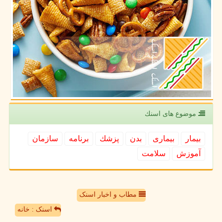
موضوع های اسنك
بیمار
بیماری
بدن
پزشك
برنامه
سازمان
آموزش
سلامت
مطاب و اخبار اسنک
اسنک : خانه