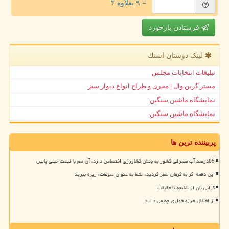
= ۹ بعلاوه ۳
فرستادن بازخورد
لینک دوستان اسنك
تبلیغات انتخابات مجلس
مستر گرین وال | مجری و طراح انواع دیوار سبز
نمایشگاه ماشین سنگین
نمایشگاه ماشین سنگین
پربیننده ترین ها
85درصد آب مصرفی کشور به بخش کشاورزی اختصاص دارد، آن هم با قیمت خیلی پایین
این دفعه اگر به کرمان سفر کردید، حتما به عنوان سوغات، زیره ببرید!
گرانی نان از شایعه تا حقیقت
از اختلال هرزه خواری چه می دانید