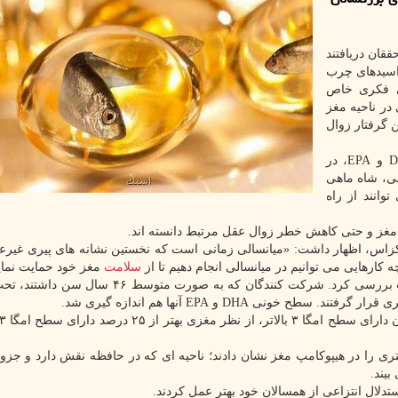
قان دریافتند
 که سطح اسیدهای چرب
ای فکری خاص
در ناحیه مغز
ن گرفتار زوال
اسیدهای چرب امگا ۳، بخصوص دو نوع معروف به DHA و EPA، در
ی، شاه ماهی
وانند از راه
تکزاس، اظهار داشت: «میانسالی زمانی است که نخستین نشانه های پیری غیرع
ه کارهایی می توانیم در میانسالی انجام دهیم تا از
سلامت
مغز خود حمایت نمای
تیم تحقیق داده های ۲۱۸۳ نفر را در ارتباط با مطالعه قلب بررسی کرد. شرکت کنندگان که به صورت
سطح خونی DHA و EPA آنها هم اندازه گیری شد.
اترین سطح امگا ۳، حجم بافت بیشتری را در هیپوکامپ مغز نشان دادند؛ ناحیه ای که در حافظه نقش دارد و 
یند.