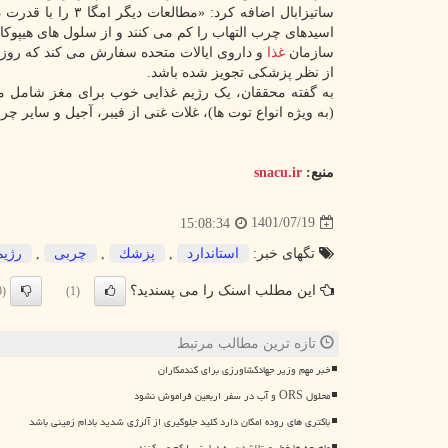
ساتیزابال اضافه ک
اسیدهای چرب التهاب را کم می کنند و از سلول های هیپو
سازمان
غذا
از نظر پزشکی تجویز شده باشد.
به گفته محققان، یک رژیم غذایی خوب برای مغز شامل مقد
(به ویژه انواع توت ها)، غلات غنی از فیبر، آجیل و سایر 
منبع:
snacu.ir
1401/07/19
15:08:34
تگهای خبر:
استاندارد
,
پزشك
,
چربی
,
رژیم
این مطلب اسنک را می پسندید؟
(0)
(1)
تازه ترین مطالب مرتبط
خبر مهم وزیر جهادکشاورزی برای گندمکاران
محلول ORS و آب در سفر اربعین فراموش نشود
باکتری های روده امکان دارد کلید جلوگیری از آلرژی شدید بادام زمینی باشد
ماهیچه ها خطر مبتلاشدن به دیابت را کم می کنند