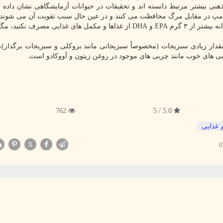
رد: «مطالعات دیگر امگا ۳ را با قدرت ذهنی بیشتر مرتبط دانسته اند و تحقیقات در حیوانات آزمایشگاهی نشان 
کامپ در مقابل مرگ محافظت می کنند و در عین حال سبب تقویت آن می شوند.
و داروی ایالات متحده سفارش می کند که روزانه بیشتر از ۳ گرم EPA و DHA از غذاها و مکمل های غذایی مصرف
ار زیادی سبزیجات (مخصوصاً سبزیجاتی مانند بروکلی و سبزیجات برگدار)، 
چربی های خوب مانند چربی های موجود در روغن زیتون و آووکادو است.
762
5.0 / 5
 غذایی
X