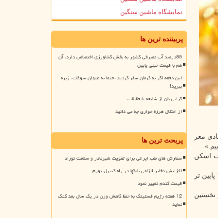
نمایشگاه ماشین سنگین
پربیننده ترین ها
85درصد آب مصرفی کشور به بخش کشاورزی اختصاص دارد، آن
هم با قیمت خیلی پایین
این دفعه اگر به کرمان سفر کردید، حتما به عنوان سوغات، زیره
ببرید!
گرانی نان از شایعه تا حقیقت
از اختلال هرزه خواری چه می دانید
ادی مغز
پربحث ترین ها
یم.»
 متوسط ۴۶ سال سن داشتند، تحت اسکن
سفارش های طب ایرانی برای تقویت شیرمادر و سلامت نوزاد
افزایش ذخایر الزامی بانکها در راه کنترل تورم
به طور کلی، محققان دریافتند، ۷۵ درصد از شرکت کنندگان دارای سطح امگا ۳ بالاتر، از نظر مغزی بهتر از ۲۵ درصد دارای سطح امگا ۳ پایین تر
قیمت گندم تغییر نمود
جزو نخستین
12 هفته رژیم فستینگ به حفظ کاهش وزن در یک سال بعد کمک
نماید