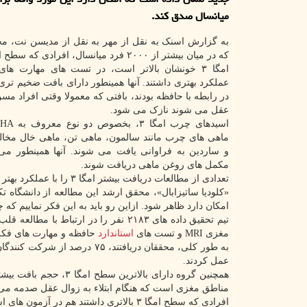
میانسال صدق کند.
به گزارش اسنک به نقل از مهر به نقل از مدیسن نت، محق
که در میان بیشتر از ۲۰۰۰ فرد میانسال، افرادی
امگا ۳ خونشان بالاتر است، در تست های مهارت ه
عملکرد بهتری داشتند. آنها همینطور دارای بافت ضخیم تری 
در رابطه با حافظه بودند، بافتی که معمولا وقتی افراد مس
عقل می شوند نازک می شود.
ماهی های چرب مانند سالمون، ماهی تن، ماهی خال مخال
و ساردین به فراوانی یافت می شوند. آنها همینطور می ت
مکمل های روغن ماهی دریافت شوند.
تعدادی از مطالعات دریافت بیشتر امگا ۳ را با عملکرد بهتر مغز و حتی کاهش خطر زوال عقل مرتبط دانسته اند.
«کلودیا ساتیزابال»، محقق ارشد این مطالعه از دانشگاه 
امکان دارد ظاهر شود. ازاین رو باید به این فکر نماییم که چ
مغزی MRI و تست های
استاندارد
حافظه و مهارت های فکری قرار گرفتند. 
عمل کردند.
همچنین گروه دارای بال
مناطق مغزی است که هنگام ابتلاء به زوال عقل صدمه می ب
افرادی که سطح امگا ۳ بالاتری داشتند هم در آزمون های استدلال انتزاعی از همسالان خود بهتر عمل کردند.