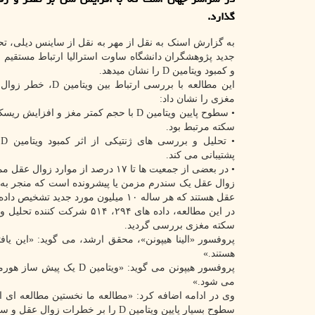
گذارد.
به گزارش اسنک به نقل از مهر به نقل از ساینس دیلی، تح
جدید پژوهشگران دانشگاه ساوت استرالیا ارتباط مستقیم 
و کمبود ویتامین D را نشان میدهد.
این مطالعه با بررسی ارتباط بین
مغزی را نشان داد:
• سطوح پایین ویتامین D با حجم کمتر مغز و افزا
سکته مرتبط بود.
•
پشتیبانی می کند.
• در بعضی از جمعیت ها تا ۱۷ درصد از موارد زوال عقل ممکنست با افزایش سطح طبیعی ویتامینD در همه افراد قابل پیشگیری باشد.
عقل هستند که هر ساله ۱۰ میلیون مورد جدید تشخیص داده می شود.
سکته مغزی بررسی گردید.
هستند.»
پروفسور هیپونن می گوید: «ویتامین D یک پیش ساز هورمونی است که بطور فزاینده ای برای تأثیرات گسترده، همچون بر
می شود.»
وی در ادامه اضافه کرد: «مطالعه ما نخستین مطالعه ای ا
سطوح بسیار پایین ویتامین D را بر خطرات زوال عقل و سکته مغزی بررسی می کند.»