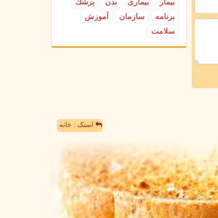
بیمار
بیماری
بدن
پزشك
برنامه
سازمان
آموزش
سلامت
اسنک : خانه