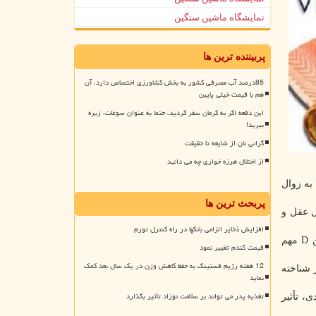
نمایشگاه ماشین سنگین
پربیننده ترین ها
85درصد آب مصرفی کشور به بخش کشاورزی اختصاص دارد، آن
هم با قیمت خیلی پایین
این دفعه اگر به کرمان سفر کردید، حتما به عنوان سوغات، زیره
ببرید!
گرانی نان از شایعه تا حقیقت
از اختلال هرزه خواری چه می دانید
سر جهان، بیش از ۵۵ میلیون نفر مبتلا به زوال
پربحث ترین ها
مول در لیتر) و خطر زوال عقل و
افزایش ذخایر الزامی بانکها در راه کنترل تورم
پروفسور «الینا هیپونن»، محقق ارشد، می گوید: «این یافته ها برای پیش گیری از زوال عقل و درک نیاز به از بین بردن کمبود ویتامین D مهم
قیمت گندم تغییر نمود
12 هفته رژیم فستینگ به حفظ کاهش وزن در یک سال بعد کمک
شناخته
نماید
تغذیه پدر می تواند بر سلامت نوزاد تأثیر بگذارد
، تأثیر