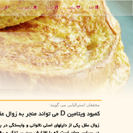
خانه
سلامت
تغذیه
آرشیو اسنك
دربا
محققان استرالیایی می گویند؛
کمبود ویتامین D می تواند منجر به زوال عقل شود
زوال عقل یکی از دلیلهای اصلی ناتوانی و وابستگی در ب
در سراسر جهان است که با افزایش سن بر تفکر و رفتا