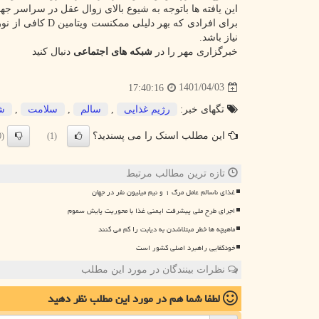
این یافته ها باتوجه به شیوع بالای زوال عقل در سراسر جه
برای افرادی که ب
نیاز باشد.
خبرگزاری مهر را در
شبکه های اجتماعی
دنبال کنید
1401/04/03
17:40:16
تگهای خبر:
رژیم غذایی
,
سالم
,
سلامت
,
ش
این مطلب اسنک را می پسندید؟
(0)
(1)
تازه ترین مطالب مرتبط
غذای ناسالم عامل مرگ ۱ و نیم میلیون نفر در جهان
اجرای طرح ملی پیشرفت ایمنی غذا با محوریت پایش سموم
ماهیچه ها خطر مبتلاشدن به دیابت را کم می کنند
خودکفایی راهبرد اصلی کشور است
نظرات بینندگان در مورد این مطلب
لطفا شما هم
در مورد این مطلب
نظر دهید