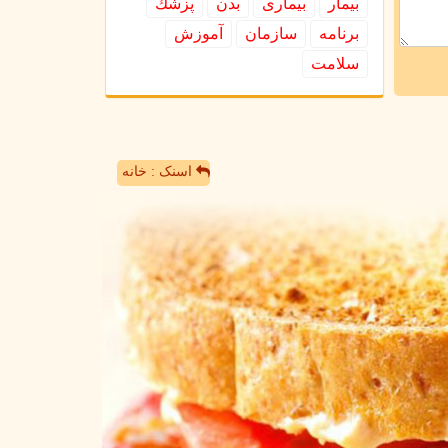
بیمار
بیماری
بدن
پزشك
برنامه
سازمان
آموزش
سلامت
اسنک : خانه