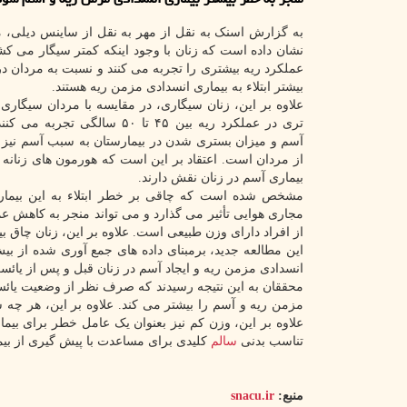
به گزارش اسنک به نقل از مهر به نقل از ساینس دیلی، 
نشان داده است که زنان با وجود اینکه کمتر سیگار می کشند
عملکرد ریه بیشتری را تجربه می کنند و نسبت به مردان
بیشتر ابتلاء به بیماری انسدادی مزمن ریه هستند.
علاوه بر این، زنان سیگاری، در مقایسه با مردان سیگار
تری در عملکرد ریه بین ۴۵ تا ۵۰ سالگی تج
آسم و میزان بستری شدن در بیمارستان به سبب آسم نیز د
از مردان است. اعتقاد بر این است که هورمون های زنانه د
بیماری آسم در زنان نقش دارند.
مشخص شده است که چاقی بر خطر ابتلاء به این بیماری
مجاری هوایی تأثیر می گذارد و می تواند منجر به کاهش عم
از افراد دارای وزن طبیعی است. علاوه بر این، زنان چاق ب
این مطالعه جدید، برمبنای داده های جمع آوری شده از بیش
انسدادی مزمن ریه و ایجاد آسم در زنان قبل و پس از یائس
محققان به این نتیجه رسیدند که صرف نظر از وضعیت یائسگ
مزمن ریه و آسم را بیشتر می کند. علاوه بر این، هر چه 
علاوه بر این، وزن کم نیز بعنوان یک عامل خطر برای بیم
تناسب بدنی
سالم
کلیدی برای مساعدت با پیش گیری از بیم
منبع:
snacu.ir