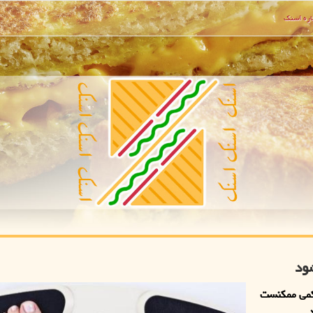
ره اسنك
ود
کمی ممکنست
.