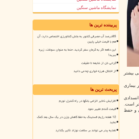
نمایشگاه ماشین سنگین
پربیننده ترین ها
85درصد آب مصرفی کشور به بخش کشاورزی اختصاص دارد، آن
هم با قیمت خیلی پایین
این دفعه اگر به کرمان سفر کردید، حتما به عنوان سوغات، زیره
ببرید!
گرانی نان از شایعه تا حقیقت
از اختلال هرزه خواری چه می دانید
ی بیشتر
 بیماری
پربحث ترین ها
انسدادی
افزایش ذخایر الزامی بانکها در راه کنترل تورم
تر است.
قیمت گندم تغییر نمود
ن و حفظ
12 هفته رژیم فستینگ به حفظ کاهش وزن در یک سال بعد کمک
نماید
تغذیه پدر می تواند بر سلامت نوزاد تأثیر بگذارد