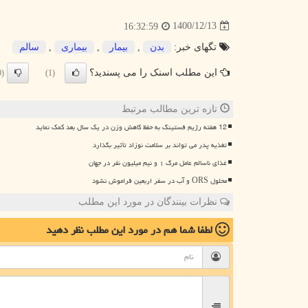
1400/12/13
16:32:59
تگهای خبر:
بدن
,
بیمار
,
بیماری
,
سالم
این مطلب اسنک را می پسندید؟
(0)
(1)
تازه ترین مطالب مرتبط
12 هفته رژیم فستینگ به حفظ کاهش وزن در یک سال بعد کمک نماید
تغذیه پدر می تواند بر سلامت نوزاد تأثیر بگذارد
غذای ناسالم عامل مرگ ۱ و نیم میلیون نفر در جهان
محلول ORS و آب در سفر اربعین فراموش نشود
نظرات بینندگان در مورد این مطلب
لطفا شما هم
در مورد این مطلب
نظر دهید