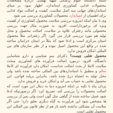
استاد دانشگاه علوم پزشکی شهید بهشتی درباره مشخصات
محصولات غذایی کشاورزی استاندارد، اظهار نمود: بر مبنای
استانداردهای جهانی سه اصل سلامت، کیفیت و اصالت مواد غذایی
برای اطمینان از
استاندارد
محصولات کشاورزی بررسی می شود.
وی با بیان اینکه امروزه بررسی سلامت محصول کشاورزی از اهمیت
ویژه ای برخورداراست، افزود: به صورت مثال جهت بررسی
محصولی مانند زعفران علاوه بر سلامت، اصالت محصول و محل
تولید هم مورد بررسی قرار می گیرد. اگر زعفرانی مثلاً محصول
استان مرکزی است و ادعا شود که مثلاً در استان خراسان ساخته
شده در واقع این محصول اصیل نبوده و از نظر سازمان های بین
المللی امکان فروش ندارد.
محصول تقلبی چیست؟
دکترای سم شناسی و دارو شناسایی
دانشگاه، افزود: درمورد اصالت فرآورده های کشاورزی مبحث
سلامت کاملا از بحث اصالت جداست، امکان دارد فرآورده ای کاملا
سالم
و منطبق با استانداردهای بین المللی ساخته شده باشد ولی
محل تولید به اشتباه درج شده باشد، بنابراین برپایه قوانین، این
محصول تقلبی به حساب می آید و امکان خرید و فروش ندارد.
یزدان پناه با تکیه بر اینکه امروزه دنیا به دنبال این مورد است که
اصالت محصولات را بررسی کند، تصریح کرد: اگر درصورتیکه ادعا
شود عسل ساخته شده از گیاهی مثل گون است ولی پس از بررسی
ها مشخص شود این فرآورده به گیاه دیگری تعلق دارد؛ حتی اگر
سلامت آن مشکلی نداشته باشد باز هم از نظر قانون بین المللی این
محصول تقلبی است.