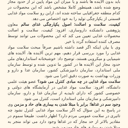
باید بدون آلاینده ها باشند و یا میزان این مواد پایین تر از حدود مجاز
وضع شده باشد، همینطور کاملا مشخص باشد که این محصولات در
کدام منطقه جغرافیایی ساخته شده اند، ازاین رو سلامت مواد غذایی
قسمتی از یکپارچگی تولید را به خود اختصاص می دهد.
کیفیت، سلامت و اصالت؛ اصول یکپارچگی غذای سالم
معاون
پژوهشی دانشکده داروسازی، افزود: کیفیت، سلامت و اصالت
محصولات غذایی تعیین می کند که این محصولات می توانند توسط
مصرف کننده استفاده گردد یا خیر.
وی با بیان اینکه اگر قصد داشته باشیم صرفاً مبحث سلامت مواد
غذایی را مورد بررسی قرار دهیم، مهم ترین آلاینده ها، آلاینده های
شیمیایی و میکروبی هستند، توضیح داد: خوشبختانه استانداردهای ملی
حدود مجاز این آلاینده ها در کشور ما تدوین شده و توسط سازمان
ملی استاندارد، سازمان دامپزشکی کشور، سازمان عذا و دارو و
وزرات بهداشت به صورت دقیق اجرا می شود.
سلامت مواد غذایی در چه مبادی کنترل می شود؟
عضو هیئت علمی
دانشگاه، افزود: سلامت مواد غذایی در آزمایشگاه های دولتی و
خصوصی کشور که دارای تاییدیه از سازمان غذا و دارو، سازمان
دامپزشکی و سازمان ملی استاندارد است، کنترل می شود.
وجود سم در غذاها؛ برابر با مبتلا شدن به بیماری های حاد و مزمن
وی
در پاسخ به این سؤال که اگر سلامت مواد غذایی کنترل نشود چه
تاثیری در سلامت عمومی مردم دارد؟ اظهار داشت: طبیعتا سموم در
مقادیر بالاتر از حد مجاز که در غذاها وجود دارد می تواند منجر به
مبتلا شدن به بیماری های حاد ومزمن شود.