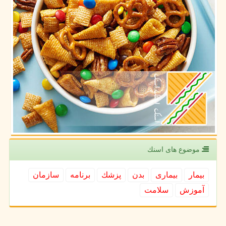
موضوع های اسنك
بیمار
بیماری
بدن
پزشك
برنامه
سازمان
آموزش
سلامت