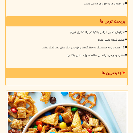
از اختلال هرزه خواری چه می دانید
پربحث ترین ها
افزایش ذخایر الزامی بانکها در راه کنترل تورم
قیمت گندم تغییر نمود
12 هفته رژیم فستینگ به حفظ کاهش وزن در یک سال بعد کمک نماید
تغذیه پدر می تواند بر سلامت نوزاد تأثیر بگذارد
جدیدترین ها