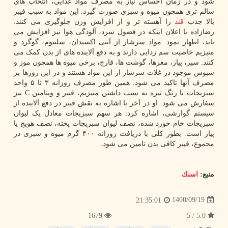
شود و در زمان احساس نیاز به مصرف مواد غذایی، انتخاب های
سالم تری همچون میوه و سبزی صورت گیرد. این مواد به سبب فیبر
بالا جذب
قند
را آهسته تر و از افزایش وزن جلوگیری می کنند.
رضازاده با اعلان اینکه در فصول سرد، آلودگی هوا نیز افزایش می
یابد، اظهار نمود: مواد سرشار از آنتی اکسیدان، سلنیوم، گوگرد و
منیزیم خاصیت سم زدایی دارند و به دفع آلاینده های از بدن کمک می
کنند. سیر، پیاز، مغزها، گوشت ها، قارچ، برخی میوه ها همچون موز و
سبوس موجود در غلات سرشار از این مواد هستند و در این روزها بر
مصرف آنها تاکید می شود. همین طور مصرف روزانه ۳ تا ۵ واحد
سبزیجات با رنگ تیره به سبب داشتن منیزیم، فیبر و ویتامین C نیز
سفارش می شود. او در آخر با اشاره به نقش فیبر در دفع آلاینده از
سیستم گوارشی، اشاره کرد: هر سهم سبزیجات معادل یک لیوان
سبزیجات خام خورد شده، نصف لیوان سبزیجات پخته، نصف هویج یا
پیاز است. بطور کلی با دریافت روزانه ۴۰۰ گرم میوه و سبزی در
مجموع، فیبر کافی بدن تامین می شود.
منبع:
اسنك
1400/09/19
21:35:01
1679
5.0 / 5