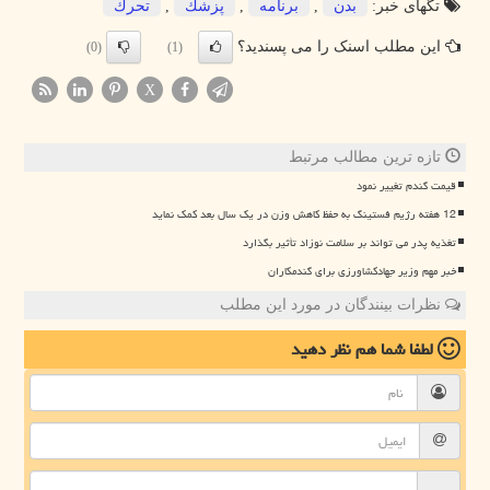
تگهای خبر:
بدن
,
برنامه
,
پزشك
,
تحرك
این مطلب اسنک را می پسندید؟
(0)
(1)
X
تازه ترین مطالب مرتبط
قیمت گندم تغییر نمود
12 هفته رژیم فستینگ به حفظ کاهش وزن در یک سال بعد کمک نماید
تغذیه پدر می تواند بر سلامت نوزاد تأثیر بگذارد
خبر مهم وزیر جهادکشاورزی برای گندمکاران
نظرات بینندگان در مورد این مطلب
لطفا شما هم
نظر دهید