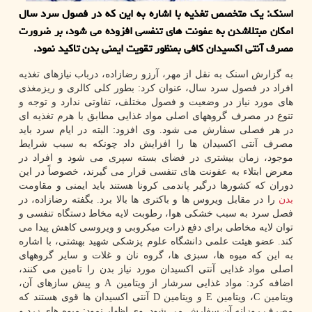
اسنک: یک متخصص تغذیه با اشاره به این که در فصول سرد سال
امکان مبتلاشدن به عفونت های تنفسی افزوده می شود، بر ضرورت
مصرف آنتی اکسیدان کافی بمنظور تقویت ایمنی بدن تاکید نمود.
به گزارش اسنک به نقل از مهر، آرزو رضازاده، درباب نیازهای تغذیه
افراد در فصول سرد سال، عنوان کرد: بطور کلی کالری و ریزمغذی
های مورد نیاز در وضعیت و فصول مختلف، تفاوتی ندارد و توجه و
تنوع در مصرف گروههای اصلی مواد غذایی مطابق با هرم تغذیه ای
در هر فصلی سفارش می شود. وی افزود: البته در ایام سرد باید
مصرف آنتی اکسیدان ها را افزایش داد چونکه به سبب شرایط
موجود، زمان بیشتری در فضای بسته سپری می شود و افراد در
معرض ابتلاء به عفونت های تنفسی قرار می گیرند، خصوصاً در این
دوران که کشورها درگیر پاندمی کرونا هستند باید ایمنی و مقاومت
بدن
را در مقابل ویروس ها و باکتری ها بالا برد. بگفته رضازاده، در
فصل سرد به سبب خشکی هوا، رطوبت لایه مخاط دستگاه تنفسی و
توان لایه مخاطی برای دفع ذرات میکروبی و ویروسی کاهش پیدا می
کند. عضو هیئت علمی دانشگاه علوم پزشکی شهید بهشتی، با اشاره
به این که میوه ها، سبزی ها، گروه نان و غلات و سایر گروههای
اصلی مواد غذایی آنتی اکسیدان مورد نیاز بدن را تامین می کنند،
اضافه کرد: مواد غذایی سرشار از ویتامین A و پیش سازهای آن،
ویتامین C، ویتامین E و ویتامین D آنتی اکسیدان ها قوی هستند که
مصرف روزانه آن سفارش می شود. وی اظهار نمود: میوه های زرد و