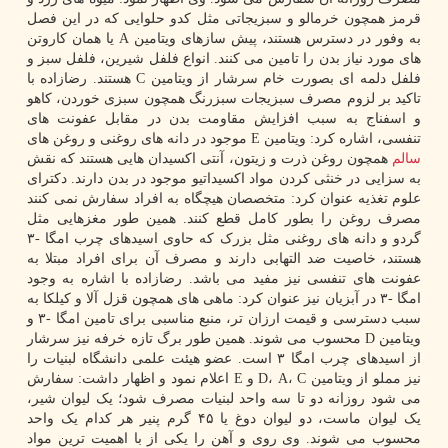
قرمز همچون خرمالو و سبزیجاتی مثل کدو حلوایی که در این فصل
به وفور در دسترس هستند، پیش سازهای ویتامین A یا همان کاروتن
های مورد نیاز بدن را تامین می کنند. انواع فلفل شیرین، فلفل سبز و
فلفل دلمه ای بصورت خام سرشار از ویتامین C هستند. رضازاده با
تاکید بر لزوم مصرف سبزیجات سبزرنگ همچون سبزی خوردن، کاهو
و اسفناج به سبب افزایش مقاومت بدن در مقابل عفونت های
تنفسی، اشاره کرد: ویتامین E موجود در دانه های روغنی و روغن های
سالم
همچون روغن ذرت و زیتون، آنتی اکسیدان هایی هستند که نقش
به سزایی در خنثی کردن مواد اکسیداتیو موجود در بدن دارند. دکترای
علوم تغذیه عنوان کرد: متخصصان هیچگاه به افراد سفارش نمی کنند
مصرف روغن را بطور کامل قطع کنند. همین طور مغزهایی مثل
گردو و دانه های روغنی مثل بزرک که حاوی اسیدهای چرب امگا -۳
هستند، خاصیت ضد التهابی دارند و مصرف آن برای افراد مبتلا به
عفونت های تنفسی نیز مفید می باشد. رضازاده با اشاره به وجود
امگا -۳ در آبزیان نیز عنوان کرد: ماهی های همچون قزل آلا و کیلکا به
سبب دسترسی و قیمت ارزان تر، منبع مناسبی برای تامین امگا -۳ و
ویتامین D محسوب می شوند. همین طور برگ تازه خرفه نیز سرشار
از اسیدهای چرب امگا ۳ است. عضو هیئت علمی دانشگاه لبنیات را
نیز مملو از ویتامین D، A، C و E اعلام نمود و اظهار داشت: سفارش
می شود روزانه دو تا سه واحد لبنیات مصرف شود؛ یک لیوان شیر،
یک لیوان ماست، دو لیوان دوغ یا ۴۵ گرم پنیر هر کدام یک واحد
محسوب می شوند. وی روی و آهن را یکی از با اهمیت ترین مواد