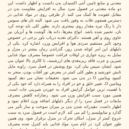
معدنی و منابع تامین آنتی اکسیدان بدن دانست و اظهار داشت: این
دو ماده معدنی در فصول سرد سال به افزایش مقاومت بدن در
مقابل عفونت ها کمک می کنند. از طرفی روی در مواد غذایی در
دسترس همچون غلات به وفور یافت می شود. البته نان های سبوس
دار با رنگ تیره مقدار روی بیشتری دارند. بطور کلی باید توجه کرد
نان، تخمیر شده باشد. انواع مغزها، دانه ها، گوشت ها و آبزیان نیز
حاوی روی و آهن هستند. دکترای تغذیه درباب باور برخی در خصوص
وجود تأثیر مستقیم سردی هوا و افزایش وزن، اشاره کرد: یکی از
دلیلهای این امر کوتاه شدن روز، گذراندن زمان بیشتر در منزل و
تمایل به ریزه خواری در اوقات فراغت خصوصاً مصرف مواد غذایی
شیرین و چرب فاقد ریزمغذی های ارزشمند، با کالری بالا عنوان می
شود. ایشان سپس بیان کرد: نوع پوشش در فصل سرد، زاویه مایل
تابش خورشید و بطور کلی کمتر در معرض نور آفتاب بودن، منجر به
کمبود ویتامین D در بدن می شود. تحقیقات نشان می دهد کمبود
ویتامین D، تغییر خلق و خو در افراد را به همراه دارد که خود یکی از
با اهمیت ترین عوامل گرایش افراد به خوردن شیرینی جات است.
همین مورد سبب افزایش وزن می شود. رضازاده کاهش مصرف
مایعات در فصل سرد را از دیگر دلیلهای اضافه وزن اعلام نمود و
اظهار داشت: دهیدراته شدن بدن بر میزان سوخت و ساز تأثیر می
گذارد و متابولیسم را کم می کند. لازم است در فصول سرد به سبب
خروج کمتر از منزل، امکان تحرک در منزل برقرار شود. وی همین
طور عنوان کرد: در ایام سرد مواد غذایی باید کنترل شده مصرف