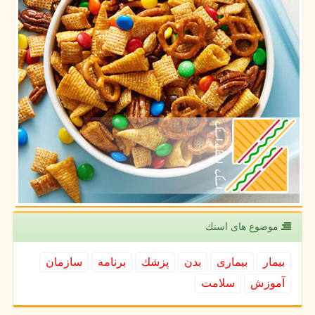
موضوع های اسنك
بیمار
بیماری
بدن
پزشك
برنامه
سازمان
آموزش
سلامت