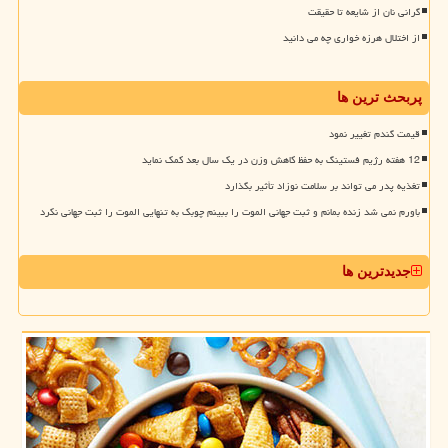
گرانی نان از شایعه تا حقیقت
از اختلال هرزه خواری چه می دانید
پربحث ترین ها
قیمت گندم تغییر نمود
12 هفته رژیم فستینگ به حفظ کاهش وزن در یک سال بعد کمک نماید
تغذیه پدر می تواند بر سلامت نوزاد تأثیر بگذارد
باورم نمی شد زنده بمانم و ثبت جهانی الموت را ببینم چوبک به تنهایی الموت را ثبت جهانی نکرد
جدیدترین ها