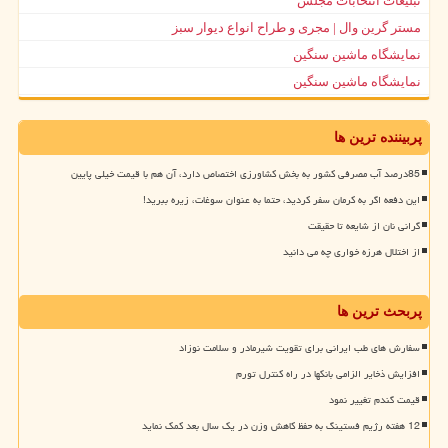
تبلیغات انتخابات مجلس
مستر گرین وال | مجری و طراح انواع دیوار سبز
نمایشگاه ماشین سنگین
نمایشگاه ماشین سنگین
پربیننده ترین ها
85درصد آب مصرفی کشور به بخش کشاورزی اختصاص دارد، آن هم با قیمت خیلی پایین
این دفعه اگر به کرمان سفر کردید، حتما به عنوان سوغات، زیره ببرید!
گرانی نان از شایعه تا حقیقت
از اختلال هرزه خواری چه می دانید
پربحث ترین ها
سفارش های طب ایرانی برای تقویت شیرمادر و سلامت نوزاد
افزایش ذخایر الزامی بانکها در راه کنترل تورم
قیمت گندم تغییر نمود
12 هفته رژیم فستینگ به حفظ کاهش وزن در یک سال بعد کمک نماید