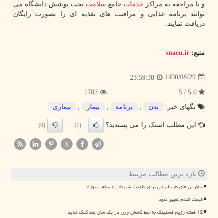
و با مراجعه به مراکز
خدمات
جامع
سلامت
تحت پوشش دانشگاه می
توانند برنامه غذایی و مراقبت های تغذیه ای را بصورت رایگان
دریافت نمایند.
منبع:
snacu.ir
1400/08/29
23:59:38
1783
5.0 / 5
تگهای خبر:
بدن
,
برنامه
,
بیمار
,
بیماری
این مطلب اسنک را می پسندید؟
(0)
(1)
X
تازه ترین مطالب مرتبط
سفارش های طب ایرانی برای تقویت شیرمادر و سلامت نوزاد
قیمت گندم تغییر نمود
12 هفته رژیم فستینگ به حفظ کاهش وزن در یک سال بعد کمک نماید