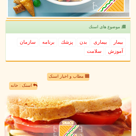
موضوع های اسنك
بیمار
بیماری
بدن
پزشك
برنامه
سازمان
آموزش
سلامت
مطاب و اخبار اسنک
اسنک : خانه