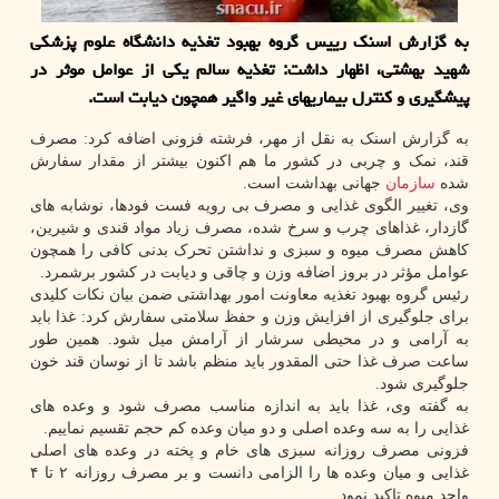
به گزارش اسنک رییس گروه بهبود تغذیه دانشگاه علوم پزشکی
شهید بهشتی، اظهار داشت: تغذیه سالم یکی از عوامل موثر در
پیشگیری و کنترل بیماریهای غیر واگیر همچون دیابت است.
به گزارش اسنک به نقل از مهر، فرشته فزونی اضافه کرد: مصرف
قند، نمک و چربی در کشور ما هم اکنون بیشتر از مقدار سفارش
شده
سازمان
جهانی بهداشت است.
وی، تغییر الگوی غذایی و مصرف بی رویه فست فودها، نوشابه های
گازدار، غذاهای چرب و سرخ شده، مصرف زیاد مواد قندی و شیرین،
کاهش مصرف میوه و سبزی و نداشتن تحرک بدنی کافی را همچون
عوامل مؤثر در بروز اضافه وزن و چاقی و دیابت در کشور برشمرد.
رئیس گروه بهبود تغذیه معاونت امور بهداشتی ضمن بیان نکات کلیدی
برای جلوگیری از افزایش وزن و حفظ سلامتی سفارش کرد: غذا باید
به آرامی و در محیطی سرشار از آرامش میل شود. همین طور
ساعت صرف غذا حتی المقدور باید منظم باشد تا از نوسان قند خون
جلوگیری شود.
به گفته وی، غذا باید به اندازه مناسب مصرف شود و وعده های
غذایی را به سه وعده اصلی و دو میان وعده کم حجم تقسیم نماییم.
فزونی مصرف روزانه سبزی های خام و پخته در وعده های اصلی
غذایی و میان وعده ها را الزامی دانست و بر مصرف روزانه ۲ تا ۴
واحد میوه تاکید نمود.