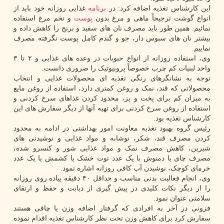
این کارشناس تغذیه اضافه کرد: در
برنامه
غذایی روزانه خود باید از
انواع گوشت ترجیحاً ماهی و مرغ بدون
پوست
و تخم مرغ استفاده
نمائیم. همین طور باید مصرف نان های سفید و برنج را کاهش داده و
بیشتر نان های سبوس دار، جو و گندم کامل پوست نگرفته مصرف
نماییم.
وی، استفاده روزانه از انواع حبوبات در وعده های غذایی و ۲ تا ۳
واحد لبنیات کم چرب خصوصاً پروبیوتیک را ضروری دانست.
توجه به نشانگرهای رنگی تغذیه ای محصولات غذایی و انتخاب
محصولاتی که قند، نمک و روغن کمتری دارد، استفاده از روغن مایع
به میزان کم برای پخت و پز، محدود کردن غذاهای سرخ کردنی و
استفاده از روغن سرخ کردنی برای تهیه آنها از دیگر سفارش های این
کارشناس تغذیه بود.
رئیس گروه بهبود تغذیه معاونت امور بهداشتی در ادامه به محدود
کردن مصرف قند، شکر، نوشابه و مواد غذایی و نوشیدنی های
شیرین، کاهش مصرف نمک و مواد غذایی شور و کنسرو شده،
مصرف چای یا دمنوش با یک عدد توت خشک یا کشمش یا یک عدد
خرمای کوچک، نوشیدن آب کافی روزانه اشاره نمود.
وی، انجام فعالیت بدنی مناسب و حداقل ۴۰ دقیقه پیاده روی روزانه
را از دیگر نکات کلیدی در پیش گیری از دیابت و حفظ و ارتقای
سلامتی عنوان نمود.
فزونی در آخر به افرادی که گرفتار اضافه وزن یا چاقی هستند
سفارش کرد برای کاهش وزن تحت نظر کارشناس تغذیه اقدام نموده