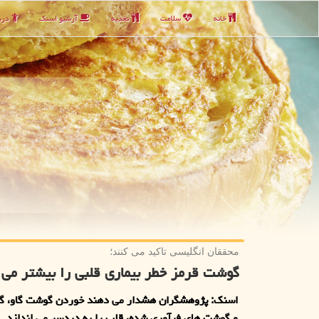
خانه
سلامت
تغذیه
آرشیو اسنك
دربا
محققان انگلیسی تاكید می كنند؛
گوشت قرمز خطر بیماری قلبی را بیشتر می 
اسنک: پژوهشگران هشدار می دهند خوردن گوشت گاو، گ
و گوشت های فرآوری شده، قلب را به دردسر می اندازد.