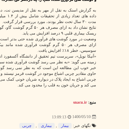
به گزارش اسنک به نقل از مهر به نقل از مدیسن نت، در
داده های تعداد ز
مدت ۳۰ سال تحت نظر بودند، مورد بررسی قرار گرفت.
نتایج نشان داد به ازای مصرف هر ۵۰ گرم
ریسک بیماری قلبی ۹ درصد افزایش می یابد.
وضعیت در مورد گوشت های فرآوری شده حتی بدتر است ب
ازای مصرف هر ۵۰ گرم گوشت فرآوری شده مانند 
سوسیس، خطر ۱۸٪ افزایش یافت.
«آنیکا نوپل»، سرپرست تیم تحقیق از دانشگاه آکسفورد ان
زمینه می گوید: «به نظر می رسد گوشت فرآوری شده سبب
خبر خوب این مطالعه این است که به نظر نمی رسد گوشت
حاوی مقادیر چربی اشباع موجود در گوشت قرمز نیستند و ه
چربی اشباع به ایجاد پلاک در دیواره شریان خونی کمک می
می کند و جریان خون به قلب را محدود می کند.
منبع:
snacu.ir
1400/05/10
13:09:13
تگهای خبر:
بیمار
,
بیماری
,
چربی