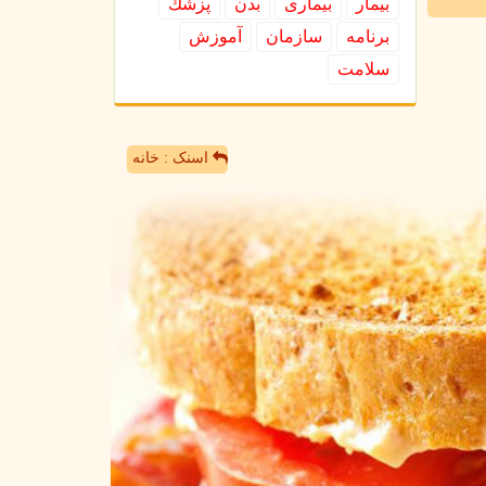
بیمار
بیماری
بدن
پزشك
برنامه
سازمان
آموزش
سلامت
اسنک : خانه