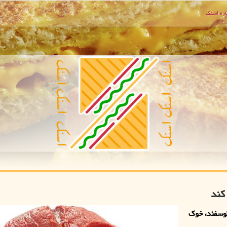
ره اسنك
کند
وسفند، خوک