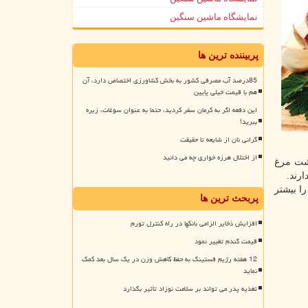
نمایشگاه ماشین سنگین
پربیننده ترین ها
85درصد آب مصرفی کشور به بخش کشاورزی اختصاص دارد، آن
هم با قیمت خیلی پایین
این دفعه اگر به کرمان سفر کردید، حتما به عنوان سوغات، زیره
ببرید!
گرانی نان از شایعه تا حقیقت
از اختلال هرزه خواری چه می دانید
وشت مرغ
رند.
ا بیشتر
پربحث ترین ها
افزایش ذخایر الزامی بانکها در راه کنترل تورم
قیمت گندم تغییر نمود
12 هفته رژیم فستینگ به حفظ کاهش وزن در یک سال بعد کمک
نماید
تغذیه پدر می تواند بر سلامت نوزاد تأثیر بگذارد