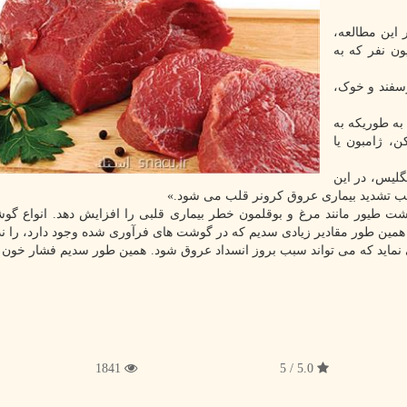
 این مطالعه،
یادی از تحقیقات شامل بیش از ۱.۴ میلیون نفر که به
 گوشت گاو، گوسفند و خوک،
ه طوریکه به
بیکن، ژامبون یا
گلیس، در این
 تشدید بیماری عروق کرونر قلب می شود.»
 طیور مانند مرغ و بوقلمون خطر بیماری قلبی را افزایش دهد. انواع گ
مین طور مقادیر زیادی سدیم که در گوشت های فرآوری شده وجود دارد، را ندا
 نماید که می تواند سبب بروز انسداد عروق شود. همین طور سدیم فشار خون ر
1841
5.0 / 5