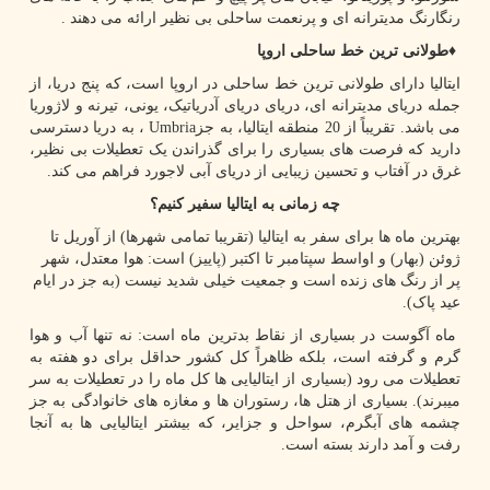
رنگارنگ مدیترانه ای و پرنعمت ساحلی بی نظیر ارائه می دهند
.
♦
طولانی ترین خط ساحلی اروپا
ایتالیا دارای طولانی ترین خط ساحلی در اروپا است، که پنج دریا، از
جمله دریای مدیترانه ای، دریای دریای آدریاتیک، یونی، تیرنه و لاژوریا
می باشد. تقریباً از 20 منطقه ایتالیا، به جز
Umbria
، به دریا دسترسی
دارید که فرصت های بسیاری را برای گذراندن یک تعطیلات بی نظیر،
غرق در آفتاب و تحسین زیبایی از دریای آبی لاجورد فراهم می کند.
چه زمانی به ایتالیا سفیر کنیم؟
بهترین ماه ها برای سفر به ایتالیا (تقریبا تمامی شهرها) از آوریل تا
ژوئن (بهار) و اواسط سپتامبر تا اکتبر (پاییز) است: هوا معتدل، شهر
پر از رنگ های زنده است و جمعیت خیلی شدید نیست (به جز در ایام
عید پاک)
.
ماه آگوست در بسیاری از نقاط بدترین ماه است: نه تنها آب و هوا
گرم و گرفته است، بلکه ظاهراً کل کشور حداقل برای دو هفته به
تعطیلات می رود (بسیاری از ایتالیایی ها کل ماه را در تعطیلات به سر
میبرند). بسیاری از هتل ها، رستوران ها و مغازه های خانوادگی به جز
چشمه های آبگرم، سواحل و جزایر، که بیشتر ایتالیایی ها به آنجا
رفت و آمد دارند بسته است.