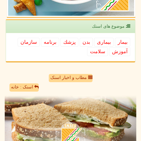
موضوع های اسنك
بیمار
بیماری
بدن
پزشك
برنامه
سازمان
آموزش
سلامت
مطاب و اخبار اسنک
اسنک : خانه