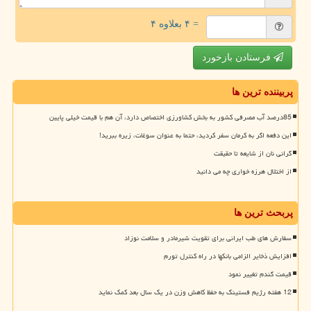
= ۴ بعلاوه ۴
فرستادن بازخورد
پربیننده ترین ها
85درصد آب مصرفی کشور به بخش کشاورزی اختصاص دارد، آن هم با قیمت خیلی پایین
این دفعه اگر به کرمان سفر کردید، حتما به عنوان سوغات، زیره ببرید!
گرانی نان از شایعه تا حقیقت
از اختلال هرزه خواری چه می دانید
پربحث ترین ها
سفارش های طب ایرانی برای تقویت شیرمادر و سلامت نوزاد
افزایش ذخایر الزامی بانکها در راه کنترل تورم
قیمت گندم تغییر نمود
12 هفته رژیم فستینگ به حفظ کاهش وزن در یک سال بعد کمک نماید