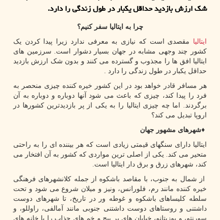
شك ارزش بازدید حداقل یكبار در طول زندگی را دارد.
چرا به ایتالیا سفر کنیم؟
ایتالیا
مقصدی است که نیازی به معرفی ندارد زیرا پیدا کردن یک
کشور چند وجهی مشابه در جهان بسیار دشوار است. سرزمین های
ایتالیا افق ها را مجذوب و گسترده می کنند و بدون شک ارزش بازدید
حداقل یکبار در طول زندگی را دارد
.
هر مسافر قادر خواهد بود در این کشور خیره کننده چیزی منحصر به
فرد را پیدا کند، چیزی که باعث می شود آنها دوباره و دوباره به آن
برگردند. اما چه چیزی ایتالیا را به یکی از پر بازدیدترین کشورها در
اروپا تبدیل می کند؟
♦
شهرهای مشهور جهان
ایتالیا دارای سنگهای قیمتی زیادی است که هر بیننده ای را به راحتی
متحیر می کند. یکی از اصلی ترین مواردی که کشور به آن افتخار می
کند، شهرهای زرق و برق دار ایتالیا است.
از شمال به جنوب، با مقاصد باشکوه از جمله کلانشهرهای فرهنگی
خیره کننده مانند رم، فلورانس، ونیز و میلان شروع می شود و تحت
سلطه کلیساهای باشکوه و غوطه ور در تاریخ، تا شهرهای دوست
داشتنی و روستاهای دوست داشتنی جنوبی مانند آمالفی، راوللو، و
سورنتو، و پوزیتانو، خیابان های پر پیچ و خم های جذاب را با خانه های