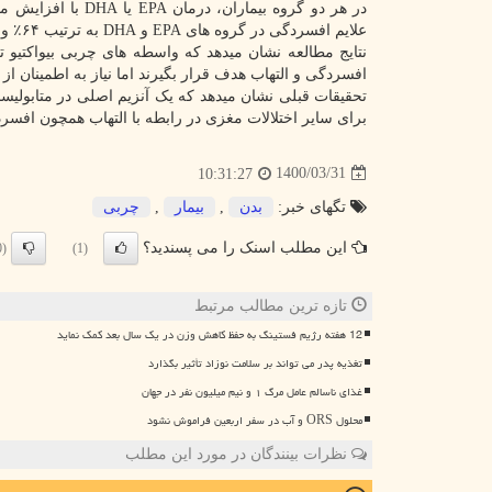
در هر دو گروه بیما
علایم افسردگی در گروه های EPA و DHA به ترتیب ۶۴٪ و ۷۱٪ کاهش بود.
افسردگی و التهاب هدف قرار بگیرند اما نیاز به اطمینان از
برای سایر اختلالات مغزی در رابطه با التهاب همچون افسرد
1400/03/31
10:31:27
تگهای خبر:
بدن
,
بیمار
,
چربی
این مطلب اسنک را می پسندید؟
(0)
(1)
تازه ترین مطالب مرتبط
12 هفته رژیم فستینگ به حفظ کاهش وزن در یک سال بعد کمک نماید
تغذیه پدر می تواند بر سلامت نوزاد تأثیر بگذارد
غذای ناسالم عامل مرگ ۱ و نیم میلیون نفر در جهان
محلول ORS و آب در سفر اربعین فراموش نشود
نظرات بینندگان در مورد این مطلب