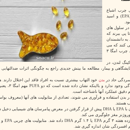
 چرب اشباع
نشده امگا 3 (PUFAs) موسوم به اسید ایکوزاپنتانوئیک (EPA) و اسید
ققان در این مطالعه، اثرات دوزهای بالای EPA و DHA در سلول های
 پی ببرند که
به دانشمندان
ی کنند که می
تواند به پیشرفت درمان های جدید بالقوه شامل اسیدهای چرب امگا ۳
ینگ لندن، در
زمایشگاهی و بیمار، مطالعه ما بینش جدیدی راجع به چگونگی اثرات ضدالتهابی 
فسردگی حاد در
بدن
خود التهاب بیشتری نسبت به افراد فاقد این اختلال دارند. ه
یج این تحقیق نشان داد که وقتی اسیدهای چرب امگا ۳ در بدن استفاده و فرآوری می شوند، تعدادی از متابولیت های آنها (معرو
ب هستند.
این مطالعه نشان داد که درمان سلول های هیپوکامپ انسان با EPA یا DHA پیش از قرار گرفتن در معرض پیامرسان های شیمیایی
روژنز مغز جلوگیری می کند.