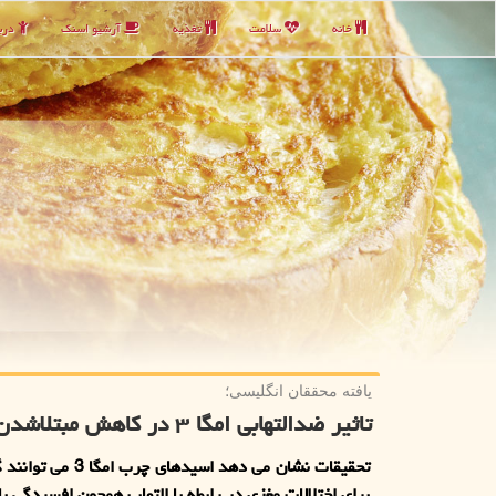
خانه
سلامت
تغذیه
آرشیو اسنك
دربا
یافته محققان انگلیسی؛
تاثیر ضدالتهابی امگا ۳ در كاهش مبتلاشدن به افسردگی
تحقیقات نشان می دهد اسیدهای چ
برای اختلالات مغزی در رابطه با التهاب همچون افسردگی با