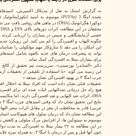
به گزارش اسنک به نقل از مدیکال اکسپرس، اسیدهای
دوکوزا هگزانوئیک (DHA) در ماهی های روغنی یافت می شود.
مح
عصبی آزمایشگاهی و سپس در بیماران را ارزیابی کردند تا
چگونه التهاب و افسردگی را کم می کنند. این رویکرد جدید 
این امکان را می دهد تا سازوکار مهم مولکولی را شناسای
برای بیماران مبتلا به افسردگی کمک نماید.
دکتر «الساندرا بورسینی»، سرپرست تیم تحقیق از کالج ک
این زمینه می گوید: «با استفاده از تلفیقی از تحقیقات آ
چرب امگا ۳ بر بهبود افسردگی نشان میدهد.»
تحقیقات قبلی نشان داده است که افراد مبتلا به اختلال ا
DHA، اثرات ضد التهابی و ضد افسردگی دارند، اما مکانیسم دقیق عملکرد آنها ناشناخته است.
نتا
چربی) قادر به محافظت از مغز در مقابل اثرات مضر التها
موسوم به سیتوکین ها، از افزایش مرگ سلولی و کاهش نو
خون آنها قبل و پس از درمان با امگا ۳، به همراه نمره علایم افسردگی شان اندازه گیری شد.