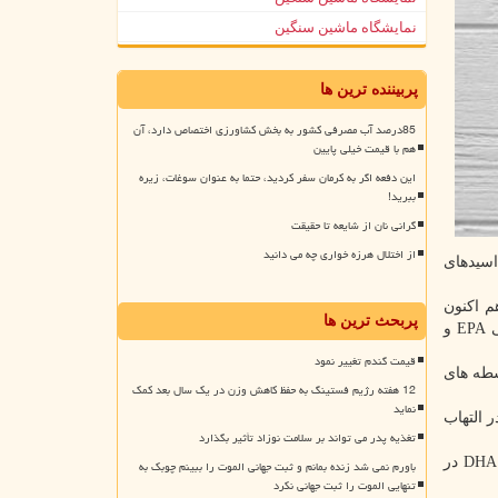
نمایشگاه ماشین سنگین
پربیننده ترین ها
85درصد آب مصرفی کشور به بخش کشاورزی اختصاص دارد، آن
هم با قیمت خیلی پایین
این دفعه اگر به کرمان سفر کردید، حتما به عنوان سوغات، زیره
ببرید!
گرانی نان از شایعه تا حقیقت
از اختلال هرزه خواری چه می دانید
اسیدهای
م اکنون
پربحث ترین ها
هیچ راه حل درمانی ضدالتهابی اثبات شده ای برای افسردگی وجود ندارد و بااینکه نشان داده شده است که دو PUFA مهم امگا ۳، یعنی EPA و
قیمت گندم تغییر نمود
ف بواسطه های
12 هفته رژیم فستینگ به حفظ کاهش وزن در یک سال بعد کمک
نماید
 دخیل در التهاب
تغذیه پدر می تواند بر سلامت نوزاد تأثیر بگذارد
در این مطالعه به ۲۲ بیمار مبتلا به افسردگی به مدت دوازده هفته ۳ گرم EPA یا ۱.۴ گرم DHA داده شد. متابولیت های چربی EPA و DHA در
باورم نمی شد زنده بمانم و ثبت جهانی الموت را ببینم چوبک به
تنهایی الموت را ثبت جهانی نکرد