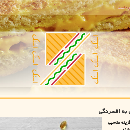
ره اسنك
رب امگا 3 می توانند گزینه مناسبی
شند.