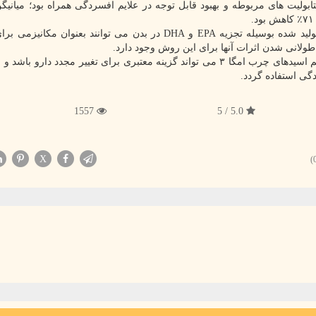
ران، درمان EPA یا DHA با افزایش متابولیت های مربوطه و بهبود قابل توجه در علایم افسردگی همراه بود؛ می
نتایج مطالعه نشان میدهد که واسطه های چربی بیواکتیو تولید شده بوسیله تجزیه EPA و DHA در بدن می توانند بعنو
 طولانی شدن اثرات آنها برای این روش وجود دارد.
تحقیقات قبلی نشان میدهد که یک آنزیم اصلی در متابولیسم اسیدهای چرب امگا ۳ می تواند گزینه معتبری برای تغییر مجدد دار
گی استفاده گردد.
1557
5.0 / 5
X