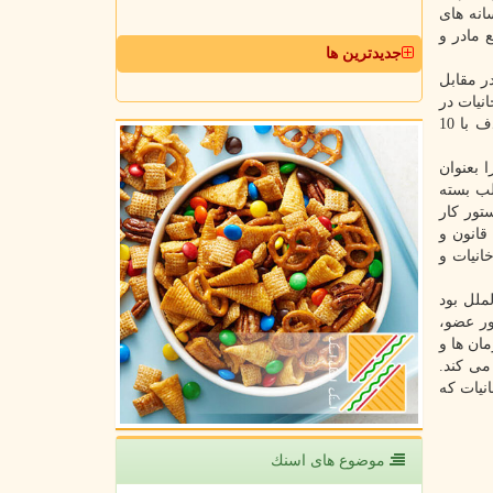
انه های
 مادر و
جدیدترین ها
 مقابل
نیات در
قالب تعهدات کشورهای عضو به این معاهده بین المللی، سازمان جهانی بهداشت شعار روز جهانی بدون دخانیات امسال (31 می مصادف با 10
 بعنوان
لب بسته
تور کار
قانون و
انیات و
ملل بود
 دخانیات در کشور محقق شد. ریاست این کنفرانس جهانی امسال که با حضور 182 کشور عضو،
ان ها و
می کند.
نیات که
موضوع های اسنك