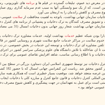
 در معرض دید عموم، تبلیغات گسترده در فیلم ها و
برنامه
های تلویزیونی، رس
ین است، که از یک سو وابستگی آنها به سبب عدم سرمایه گذاری روی صنایع
مصرف و کاهش راندمان را به ارمغان می آورد.
سلامت
عمومی در
تشویق مصرف کنندگان به ترک دخانیات و پشتیبانی از برنامه های کنترل دخا
ارا بودن شبکه عظیم
خدمات
بهداشت اولیه، خدمات مشاوره ترک دخانیات را
ن خدوم سلامت در مراکز خدمات جامع سلامت شهری و روستایی کشور در قا
لی تلفن مشاوره ای ترک دخانیات و توسعه این خدمات در بخش خصوصی، در دس
 تا ان شاءالله با تلاش دانشگاه های علوم پزشکی سراسر کشور در اجرای 
دخانیات و با اطلاع رسانی مناسب، شاهد افزایش تقاضای عمومی برای ترک دخ
ل دخانیات نیز توسط جمهوری اسلامی ایران دستاورد بزرگی در سطح بین ال
که در نتیجه تلاش چندین ساله ای فعالان کنترل
 این عرصه منعقد خواهد شد، موقعیت بسیار خطیری است که همکاری همه سازم
 المللی کنترل دخانیات و قانون جامع کنترل و مبارزه کلی با دخانیات ایجاب 
رصتی است برای عمل به تعهداتمان در جهت پیشگیری و کاهش شیوع مصرف دخا
عمومی خواهد بود.»