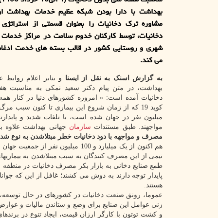
بهداشت با دارا بودن شبکه عظیم خدمات بهداشت او
مشاوره ترک دخانیات را بعنوان قسمتی از استراتژی 
دخانیات، توسط کارکنان خدوم سلامت در مراکز خدمات 
شهری و روستایی کشور در قالب بسته های خدمت ادغام ی
می کند.
به گزارش اسنک به نقل از ایسنا
و بنابر اعلام روابط 
بهداشت، در متن پیام دکتر سعید نمکی به مناسبت هف
دخانیات آمده است: « امروزه کشورهای دنیا در کنار همه
مواجهند. طبق مستندات
سازمان
جهانی بهداشت علاوه بر
مصرف و مواجهه با دود دخانیات خطر مبتلاشدن به نوع شدیدی از بیماریهای
نیمی از این مصرف کنندگان به سبب مبتلاشدن به بیماریها
طمع صنایع دخانی به بازار بکر مصرف دخانیات در منطقه ب
پایدار توجه دارند به دوش می کشند؛ غافل از این که جوان
هستند.
عموما، رونق صنعت دخانیات در کشورهای در حال توسعه، ه
زنی عوامل این صنایع برای وضع و ستاندن مالیات و عوار
و کشت توتون با کارگر ارزان قیمت، ایجاد تنوع در برند