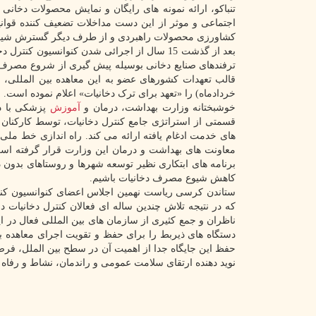
تنباکو، ارائه نمونه های رایگان و نمایش محصولات دخانی
اجتماعی و موثر از این دست مداخلات تضعیف کننده قوان
کشاورزی محصولات راهبردی و از طرف دیگر گسترش شیوع 
بعد از گذشت 15 سال از اجرائی شدن کنوانسیون کنترل دخانیات سازمان جهانی بهداشت، باتوجه به اهمیت محافظت از
ترفندهای صنایع دخانی بوسیله پیش گیری از شروع مصرف و 
خردادماه) را «تعهد برای ترک دخانیات» اعلام نموده است.
خوشبختانه وزارت بهداشت، درمان و
آموزش
پزشکی با د
قسمتی از استراتژی جامع کنترل دخانیات، توسط کارکنا
های خدمت ادغام یافته ارائه می کند. راه اندازی خط م
معاونت های بهداشت و درمان این وزارت قرار گرفته است
برنامه های ابتکاری نظیر توسعه شهرها و روستاهای بدون 
کاهش شیوع مصرف دخانیات باشیم.
ستاندن کرسی ریاست نهمین اجلاس اعضای کنوانسیون کنتر
ناظران و جمع کثیری از سازمان های بین المللی فعال در
دستگاه های ذیربط را برای حفظ و تقویت اجرای معاهده بین
حفظ این جایگاه جدا از اهمیت آن در سطح بین الملل، ف
نوید دهنده ارتقای سلامت عمومی و راندمان، نشاط و رفاه 