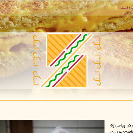
ره اسنك
ر پیامی به
اسبت هفته ملی بدون دخانیات (4 الی10 خرداد 1400)گفت: وزارت