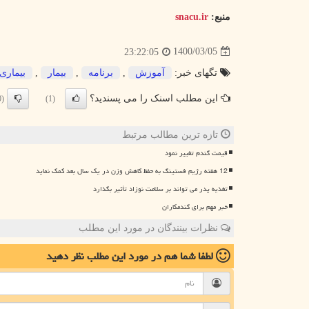
منبع:
snacu.ir
1400/03/05
23:22:05
تگهای خبر:
آموزش
,
برنامه
,
بیمار
,
بیماری
این مطلب اسنک را می پسندید؟
(0)
(1)
تازه ترین مطالب مرتبط
قیمت گندم تغییر نمود
12 هفته رژیم فستینگ به حفظ کاهش وزن در یک سال بعد کمک نماید
تغذیه پدر می تواند بر سلامت نوزاد تأثیر بگذارد
خبر مهم برای گندمکاران
نظرات بینندگان در مورد این مطلب
لطفا شما هم
در مورد این مطلب
نظر دهید