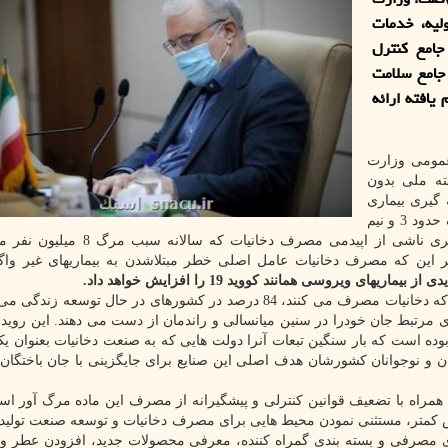
لیه، خدمات
جامع کنترل
جامع سلامت
افته ارائه
عمومی وزارت
ته ملی بدون
 گیری بیماری
کوید 19 که از زمان شروع این بیماری تا کنون سبب مرگ حدود 3 و نیم
میلیون نفر در جهان شده است، با تلفات شدید و پایدارتری ناشی از اپیدمی مصرف دخ
 این که مصرف دخانیات عامل اصلی خطر مبتلاشدن به بیماریهای غیر واگی
 ویروسی همانند کووید 19 را افزایش خواهد داد.
هم اکنون از یک میلیارد و 100 میلیون نفر از جمعیت جهان که دخانیات مصرف می کنند، 84 درصد در کشورهای در حال توس
ی مرتبط جان خودرا در سنین میانسالی و راندمان از دست می دهند. این روید
وده است که بار سنگین تبعات آنرا دولت هایی که به صنعت دخانیات بعنوان 
ان و نوجوانان کشورشان هدف اصلی این صنایع برای جایگزینی با جان باختگان 
مراه با تضعیف قوانین کنترلی و پیشگیرانه از مصرف این ماده مرگ آور اس
ض کمتر، مستثنی نمودن محیط هایی برای مصرف دخانیات و توسعه صنعت تولید 
های مصرفی و بسته بندی گمراه کننده، معرفی محصولات جدید، افزودن عطر و