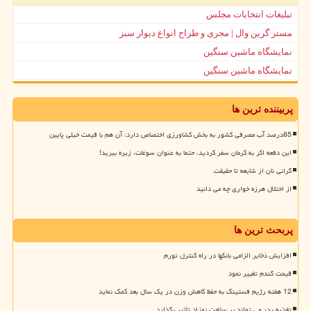
تبلیغات انتخابات مجلس
مستر گرین وال | مجری و طراح انواع دیوار سبز
نمایشگاه ماشین سنگین
نمایشگاه ماشین سنگین
پربیننده ترین ها
85درصد آب مصرفی کشور به بخش کشاورزی اختصاص دارد، آن هم با قیمت خیلی پایین
این دفعه اگر به کرمان سفر کردید، حتما به عنوان سوغات، زیره ببرید!
گرانی نان از شایعه تا حقیقت
از اختلال هرزه خواری چه می دانید
پربحث ترین ها
افزایش ذخایر الزامی بانکها در راه کنترل تورم
قیمت گندم تغییر نمود
12 هفته رژیم فستینگ به حفظ کاهش وزن در یک سال بعد کمک نماید
تغذیه پدر می تواند بر سلامت نوزاد تأثیر بگذارد