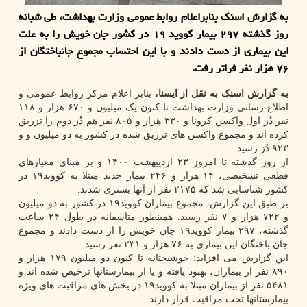
به گزارش اسنک بنابراعلام روابط عمومی وزارت بهداشت، طی شبانه
روز گذشته ۲۹۷ بیمار کووید ۱۹ در کشور جان خویش را به علت
این بیماری از دست دادند و با این احتساب مجموع جانباختگان از
۷۶ هزار نفر فراتر رفت.
به گزارش اسنک به نقل از ایسنا،
بنابر اعلام مرکز روابط عمومی و
اطلاع رسانی وزارت بهداشت تا کنون یک میلیون و ۶۷۰ هزار و ۱۱۸
نفر دُز اول واکسن کرونا و ۳۳۰ هزار و ۸۰۵ نفر هم دُز دوم را تزریق
کرده اند و مجموع واکسن های تزریق شده در کشور به دو میلیون و و
۹۲۳ دُز رسید.
از روز گذشته تا امروز ۲۳ اردیبهشت ۱۴۰۰ و بر مبنای معیارهای
قطعی تشخیصی، ۱۴ هزار و ۲۴۶ بیمار جدید مبتلا به کووید۱۹ در
کشور شناسایی شد که ۲۱۷۵ نفر از آنها بستری شدند.
بر طبق این گزارش، مجموع بیماران کووید۱۹ در کشور به دو میلیون
و ۷۲۲ هزار و ۷ نفر رسید. همینطور متاسفانه در طول ۲۴ ساعت
گذشته، ۲۹۷ بیمار کووید۱۹ جان خویش را از دست دادند و مجموع
جان باختگان این بیماری به ۷۶ هزار و ۲۳۱ نفر رسید.
این گزارش می افزاید: خوشبختانه تا کنون دو میلیون ۱۷۹ هزار و
۸۹۰ نفر از بیماران، بهبود یافته و یا از بیمارستانها ترخیص شده اند و
۵۴۸۱ نفر از بیماران مبتلا به کووید۱۹ در بخش های مراقبت های ویژه
بیمارستانها تحت مراقبت قرار دارند.