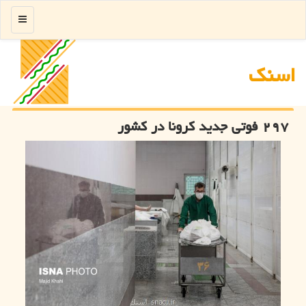
منو
اسنك
۲۹۷ فوتی جدید كرونا در كشور