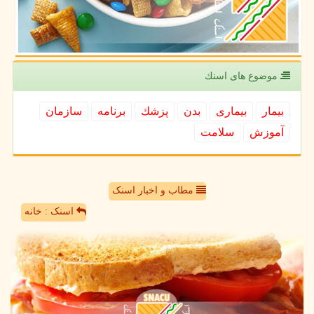
موضوع های اسنك
بیمار
بیماری
بدن
پزشك
برنامه
سازمان
آموزش
سلامت
مطاب و اخبار اسنک
اسنک : خانه