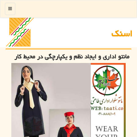
منو
اسنك
مانتو اداری و ایجاد نظم و یكپارچگی در محیط كار