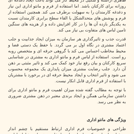
ظاهری آراسته و شکیل در محیط کار می تواند باعث ایجاد دغدغه ای
روزانه برای کارکنان باشد. اما استفاده از فرم و مانتو اداری این نیاز
و دغدغه کارمندان را به سهولت برطرف می کند. همچنین استفاده از
فرم و پوشش های متحدالشکل با القاء سطح برابری کارمندان نسبت
به یکدیگر بازده آن ها را در کار افزایش داده و از هزینه های سنگین
تامین لباس های متفاوت بی نیاز می کند.
قدرت جذب و تاثیرگذاری هر سازمان به میزان ایجاد جذابیت و جلب
اعتماد مشتری در نگاه اول بر می گردد. با حفظ یک دستی فضا و
محیط مخاطب احساس می کند با گروهی حرفه ای و متخصص روبه
رو است. استفاده از لباس فرم و مانتو اداری به مشتری در شناسایی
سریع کارکنان و بیان رفع نیاز خود کمک می کند و تاثیر مثبتی بر ذهن
آن دارد. جلب رضایت مشتری میزان پایداری یک مجموعه محسوب
می شود و تاثیر انتخاب و ایجاد محیط حرفه ای در برخورد با مشتریان
با استفاده از فرم اداری قابل انکار نیست.
با توجه به مطالب گفته شده میزان اهمیت فرم و مانتو اداری برای
داشتن سازمانی همگن و ایجاد برندی معتبر در ذهن مشتری ضروری
به نظر می رسد.
ویژگی های مانتو اداری
طراحی و خصوصیات فرم اداری ارتباط مستقیم با چشم انداز