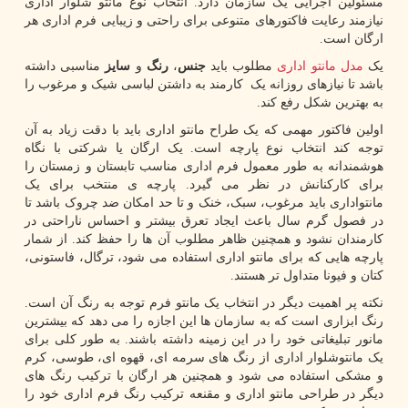
مسئولین اجرایی یک سازمان دارد. انتخاب نوع مانتو شلوار اداری
نیازمند رعایت فاکتورهای متنوعی برای راحتی و زیبایی فرم اداری هر
ارگان است.
یک
مدل مانتو اداری
مطلوب باید
جنس
،
رنگ
و
سایز
مناسبی داشته
باشد تا نیازهای روزانه یک کارمند به داشتن لباسی شیک و مرغوب را
به بهترین شکل رفع کند.
اولین فاکتور مهمی که یک طراح مانتو اداری باید با دقت زیاد به آن
توجه کند انتخاب نوع پارچه است. یک ارگان یا شرکتی با نگاه
هوشمندانه به طور معمول فرم اداری مناسب تابستان و زمستان را
برای کارکنانش در نظر می گیرد. پارچه ی منتخب برای یک
مانتواداری باید مرغوب، سبک، خنک و تا حد امکان ضد چروک باشد تا
در فصول گرم سال باعث ایجاد تعرق بیشتر و احساس ناراحتی در
کارمندان نشود و همچنین ظاهر مطلوب آن ها را حفظ کند. از شمار
پارچه هایی که برای مانتو اداری استفاده می شود، ترگال، فاستونی،
کتان و فیونا متداول تر هستند.
نکته پر اهمیت دیگر در انتخاب یک مانتو فرم توجه به رنگ آن است.
رنگ ابزاری است که به سازمان ها این اجازه را می دهد که بیشترین
مانور تبلیغاتی خود را در این زمینه داشته باشند. به طور کلی برای
یک مانتوشلوار اداری از رنگ های سرمه ای، قهوه ای، طوسی، کرم
و مشکی استفاده می شود و همچنین هر ارگان با ترکیب رنگ های
دیگر در طراحی مانتو اداری و مقنعه ترکیب رنگ فرم اداری خود را