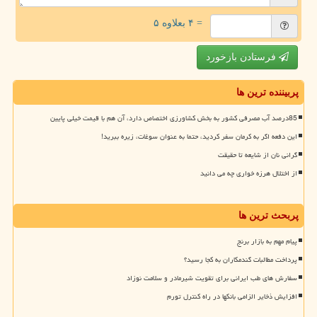
= ۴ بعلاوه ۵
فرستادن بازخورد
پربیننده ترین ها
85درصد آب مصرفی کشور به بخش کشاورزی اختصاص دارد، آن هم با قیمت خیلی پایین
این دفعه اگر به کرمان سفر کردید، حتما به عنوان سوغات، زیره ببرید!
گرانی نان از شایعه تا حقیقت
از اختلال هرزه خواری چه می دانید
پربحث ترین ها
پیام مهم به بازار برنج
پرداخت مطالبات گندمکاران به کجا رسید؟
سفارش های طب ایرانی برای تقویت شیرمادر و سلامت نوزاد
افزایش ذخایر الزامی بانکها در راه کنترل تورم