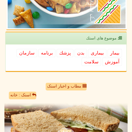
موضوع های اسنك
بیمار
بیماری
بدن
پزشك
برنامه
سازمان
آموزش
سلامت
مطاب و اخبار اسنک
اسنک : خانه