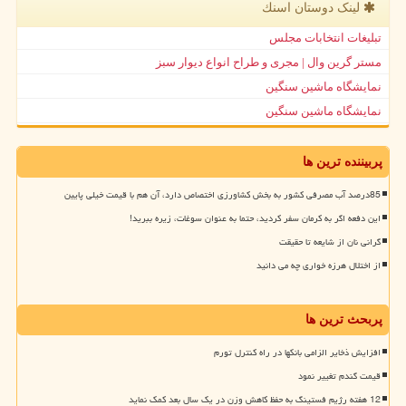
لینک دوستان اسنك
تبلیغات انتخابات مجلس
مستر گرین وال | مجری و طراح انواع دیوار سبز
نمایشگاه ماشین سنگین
نمایشگاه ماشین سنگین
پربیننده ترین ها
85درصد آب مصرفی کشور به بخش کشاورزی اختصاص دارد، آن هم با قیمت خیلی پایین
این دفعه اگر به کرمان سفر کردید، حتما به عنوان سوغات، زیره ببرید!
گرانی نان از شایعه تا حقیقت
از اختلال هرزه خواری چه می دانید
پربحث ترین ها
افزایش ذخایر الزامی بانکها در راه کنترل تورم
قیمت گندم تغییر نمود
12 هفته رژیم فستینگ به حفظ کاهش وزن در یک سال بعد کمک نماید