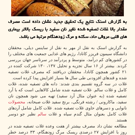
به گزارش اسنک نتایج یک تحقیق جدید نشان داده است مصرف
مقدار بالا غلات تصفیه شده نظیر نان سفید با ریسک بالاتر بیماری
های قلبی عروقی حاد، سکته و مرگ زودهنگام مرتبط می باشد.
به گزارش اسنک به نقل از مهر به نقل از ساینس دیلی، محققان
دانشگاه سیمون فریزر کانادا، رژیم های غذایی جمعیت های مختلف را
در کشورهای کم درآمد، متوسط و پردرآمد در سرتاسر جهان بررسی
کردند. بیشتر از ۱۶ سال تجزیه و تحلیل ۱۳۷، ۱۳۰ شرکت کننده در
۲۱ کشور همچون کانادا، محققان دریافتند که مصرف غلات تصفیه
شده و قندهای افزودنی طی سال ها بسیار افزایش پیدا کرده است.
غلات در سه گروه تقسیم بندی شدند: دانه های تصفیه شده، غلات
کامل و غلات سالم. غلات تصفیه شده شامل کالاهایی است که با آرد
تصفیه شده (به عنوان مثال آرد سفید) تهیه می شود همچون نان
سفید، ماکارونی / رشته فرنگی، برنج سفید غلات صبحانه،
محصولات
نانوایی و دسرهای حاوی غلات تصفیه شده. غلات کامل شامل آردهای
غلات کامل بعنوان مثال گندم سیاه و غلات
سالم
نظیر جو دوسر
هستند.
مطالعه نشان داد مصرف بیشتر از هفت وعده غلات تصفیه شده در
روز با افزایش ۲۷ درصدی ریسک مرگ زودهنگام، ۳۳ درصد خطر