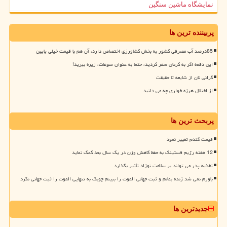
نمایشگاه ماشین سنگین
پربیننده ترین ها
85درصد آب مصرفی کشور به بخش کشاورزی اختصاص دارد، آن هم با قیمت خیلی پایین
این دفعه اگر به کرمان سفر کردید، حتما به عنوان سوغات، زیره ببرید!
گرانی نان از شایعه تا حقیقت
از اختلال هرزه خواری چه می دانید
پربحث ترین ها
قیمت گندم تغییر نمود
12 هفته رژیم فستینگ به حفظ کاهش وزن در یک سال بعد کمک نماید
تغذیه پدر می تواند بر سلامت نوزاد تأثیر بگذارد
باورم نمی شد زنده بمانم و ثبت جهانی الموت را ببینم چوبک به تنهایی الموت را ثبت جهانی نکرد
جدیدترین ها