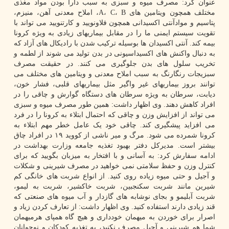
عنوان کرد: مصرف میوه و سبزی به سبب دارا بودن مواد مغذی
مختلف همچون ویتامین های A، C، B، املاح معدنی آهن، منیزم،
پتاسیم و موادآنتی اکسیدانی همچون فلاونویید و کارتنویید می تواند با
تقویت سیستم ایمنی ما را در مقابل بیماریهای زیادی به ویژه کرونا
بیمه کند. آنتی اکسیدان ها بوسیله ترکیب شدن با رادیکال های آزاد که
به دنبال واکنش های اکسیداسیونی در بدن تولید می شوند از لطمه و
تخریب سلول های بدن جلوگیری می کنند. در حقیقت مصرف
سبزیجات رنگارنگ به سبب املاح معدنی و ویتامین های مختلف می
توانند بروز بیماریهای غیر واگیر مثل بیماریهای قلبی، فشار خون،
دیابت، سرطان به ویژه سرطان های دستگاه گوارش و چاقی را در
افراد کاهش دهند. وی اظهار داشت: همین طور مصرف میوه و سبزی
می تواند از افزایش وزن و چاقی که احتمال ابتلاء به کرونا را در فرد
می افزاید پیشگیری کند. چاقی خود یک عامل خطر مهم ابتلاء به
کرونا شمرده می شود. مرگ و میر ناشی از کووید ۱۹ در افراد چاق
بیشتر است. مدیرکل دفتر بهبود تغذیه جامعه وزارت بهداشت در
ادامه سفارش کرد: به آسانی و با افتخار به میزبان بگویید که برای
کنترل وزن و حفظ سلامتی نمی خواهید در مصرف شیرینی و شکلات
و آجیل و حتی میوه زیاده روی کنید. از انواع شربت های خانگی کم
شیرین مانند شربت سکنجبین، شربت خاکشیر، شربت به لیمو،
شربت آبلیمو و بجای نوشابه های گازدار و آب میوه های صنعتی که
قند زیادی دارند استفاده کنید. وی اظهار داشت: از تعارف کردن زیاد و
اصرار برای خوردن به میهمان خودداری و هیچ گاه همپای هرمیهمان
شما هم شیرینی و آجیل مصرف نکنید، به تغذیه کودکان و نوجوانان