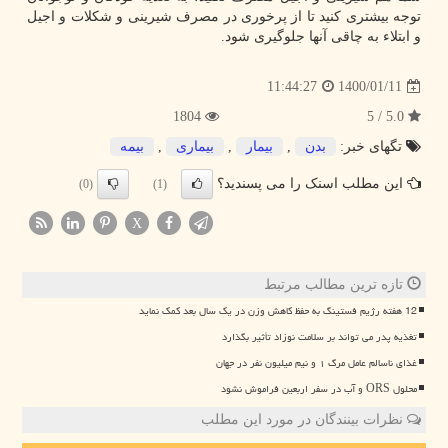
توجه بیشتری کنید تا از پرخوری در مصرف شیرینی و شکلات و اجیل
و ابتلاء به چاقی آنها جلوگیری شود.
1400/01/11
11:44:27
1804
5.0 / 5
تگهای خبر:
بدن
,
بیمار
,
بیماری
,
بیمه
این مطلب اسنک را می پسندید؟
(0)
(1)
X
تازه ترین مطالب مرتبط
12 هفته رژیم فستینگ به حفظ کاهش وزن در یک سال بعد کمک نماید
تغذیه پدر می تواند بر سلامت نوزاد تأثیر بگذارد
غذای ناسالم عامل مرگ ۱ و نیم میلیون نفر در جهان
محلول ORS و آب در سفر اربعین فراموش نشود
نظرات بینندگان در مورد این مطلب