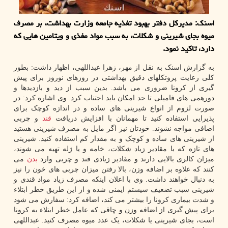
اسنک: مدیرکل دفتر بهبود تغذیه جامعه وزارت بهداشت، بر مصرف
میوه بجای شیرینی و شکلات، به سبب مواد مغذی و ویتامین هایی که
دارد، تاکید نمود.
به گزارش اسنک به نقل از مهر، زهرا عبداللهی، اظهار داشت: بطور
کلی رعایت پروتکلهای دقیق بهداشتی در روزهای نوروز برای پیش
گیری از کرونا ضروری می باشد. بدین سبب از دید و بازدیدها و
دورهمی های فامیلی تا حد امکان باید اجتناب کرد. وی اشاره کرد: در
صورت لزوم از انواع شیرینی های ساده و در اندازه کوچک برای
پذیرایی استفاده کنید تا مهمانان با افزایش دریافت
قند
و چربی
اضافی مواجه نشوند. خودتان نیز اگر مایل به مصرف شیرینی هستید
از شیرینی های ساده و کوچک و به مقدار کم استفاده کنید. شیرینی
های تازه که با مقادیر زیاد شکلات، خامه و یا ژله تهیه می شوند،
میزان کالری بالایی دارند و مقادیر زیادی قند و چربی وارد
بدن
می
کنند که علاوه بر اضافه وزن، بالا رفتن میزان چربی های خون را نیز
به دنبال خواهند داشت. وی با اعلان اینکه مصرف زیاد مواد قندی و
شیرینی سبب تضعیف سیستم ایمنی شده و از این طریق خطر ابتلاء
و شدت بیماری کرونا را بیشتر می کند، اضافه کرد: سفارش می شود
برای پیش گیری از اضافه وزن و چاقی که عامل خطر ابتلاء به کرونا
است، بجای شیرینی یا شکلات، یک عدد میوه مصرف کنید. عبداللهی