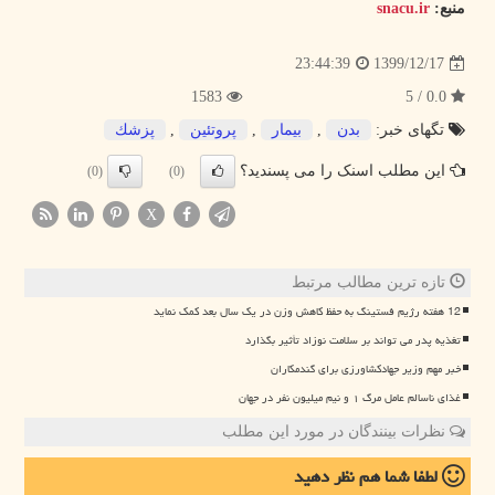
منبع:
snacu.ir
1399/12/17
23:44:39
1583
0.0 / 5
تگهای خبر:
بدن
,
بیمار
,
پروتئین
,
پزشك
این مطلب اسنک را می پسندید؟
(0)
(0)
X
تازه ترین مطالب مرتبط
12 هفته رژیم فستینگ به حفظ کاهش وزن در یک سال بعد کمک نماید
تغذیه پدر می تواند بر سلامت نوزاد تأثیر بگذارد
خبر مهم وزیر جهادکشاورزی برای گندمکاران
غذای ناسالم عامل مرگ ۱ و نیم میلیون نفر در جهان
نظرات بینندگان در مورد این مطلب
لطفا شما هم
نظر دهید