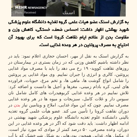
به گزارش اسنک عضو هیات علمی گروه تغذیه دانشگاه علوم پزشکی
شهید بهشتی اظهار داشت: احساس ضعف، خستگی، کاهش وزن و
مقاومت بدن از علائم ایام نقاهت کرونا است که برای بهبود آن
احتیاج به مصرف پروتئین در هر وعده غذایی است.
به گزارش اسنک به نقل از مهر، احسان حجازی اعلام نمود: باید در
نظر داشته باشیم کاهش وزنی که در زمان بستری در بیمارستان در
روزهای نقاهت کووید- ۱۹ رخ می دهد را باید با مصرف مواد غذایی
پروتئین، کالری و انرژی زا جبران نماییم. وی مواد غذایی پر پروتئین
را شامل انواع گوشت ها، ماهی ها، و تخم مرغ، حبوبات، فراورده
های لبنی، کره بادام زمینی، مغزها و آجیل ها دانست و اضافه کرد:
تلاش نماییم در هر وعده غذایی کربوهیدرات های کامل شامل نان
سبوس دار و غلات کامل، سبزیجات و میوه ها در هر وعده غذایی
مصرف نماییم. چون که این مواد غذایی، املاح و ویتامین نیاز
بدن
در
دوران نقاهت کرونا را تأمین می کند. عضو هیأت علمی گروه تغذیه
بالینی دانشکده علوم تغذیه دانشگاه علوم پزشکی شهید بهشتی در
ادامه اظهار داشت: باید دقت شود که اگر در هر وعده غذایی در این
دوران، وعده مصرفی، ۵۰ درصد کمتر از موادی که مورد نیاز است،
از مکمل های غذایی همچون پودرهایی به شکل شیرخشک که با آب