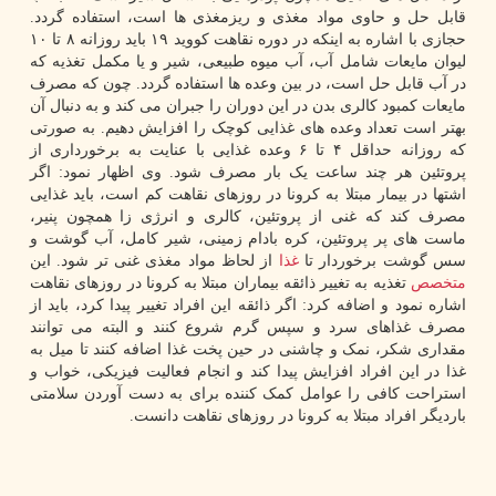
قابل حل و حاوی مواد مغذی و ریزمغذی ها است، استفاده گردد.
حجازی با اشاره به اینکه در دوره نقاهت کووید ۱۹ باید روزانه ۸ تا ۱۰
لیوان مایعات شامل آب، آب میوه طبیعی، شیر و یا مکمل تغذیه که
در آب قابل حل است، در بین وعده ها استفاده گردد. چون که مصرف
مایعات کمبود کالری بدن در این دوران را جبران می کند و به دنبال آن
بهتر است تعداد وعده های غذایی کوچک را افزایش دهیم. به صورتی
که روزانه حداقل ۴ تا ۶ وعده غذایی با عنایت به برخورداری از
پروتئین هر چند ساعت یک بار مصرف شود. وی اظهار نمود: اگر
اشتها در بیمار مبتلا به کرونا در روزهای نقاهت کم است، باید غذایی
مصرف کند که غنی از پروتئین، کالری و انرژی زا همچون پنیر،
ماست های پر پروتئین، کره بادام زمینی، شیر کامل، آب گوشت و
سس گوشت برخوردار تا
غذا
از لحاظ مواد مغذی غنی تر شود. این
متخصص
تغذیه به تغییر ذائقه بیماران مبتلا به کرونا در روزهای نقاهت
اشاره نمود و اضافه کرد: اگر ذائقه این افراد تغییر پیدا کرد، باید از
مصرف غذاهای سرد و سپس گرم شروع کنند و البته می توانند
مقداری شکر، نمک و چاشنی در حین پخت غذا اضافه کنند تا میل به
غذا در این افراد افزایش پیدا کند و انجام فعالیت فیزیکی، خواب و
استراحت کافی را عوامل کمک کننده برای به دست آوردن سلامتی
باردیگر افراد مبتلا به کرونا در روزهای نقاهت دانست.