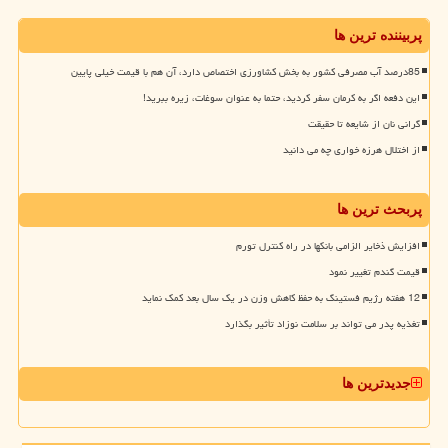
پربیننده ترین ها
85درصد آب مصرفی کشور به بخش کشاورزی اختصاص دارد، آن هم با قیمت خیلی پایین
این دفعه اگر به کرمان سفر کردید، حتما به عنوان سوغات، زیره ببرید!
گرانی نان از شایعه تا حقیقت
از اختلال هرزه خواری چه می دانید
پربحث ترین ها
افزایش ذخایر الزامی بانکها در راه کنترل تورم
قیمت گندم تغییر نمود
12 هفته رژیم فستینگ به حفظ کاهش وزن در یک سال بعد کمک نماید
تغذیه پدر می تواند بر سلامت نوزاد تأثیر بگذارد
جدیدترین ها