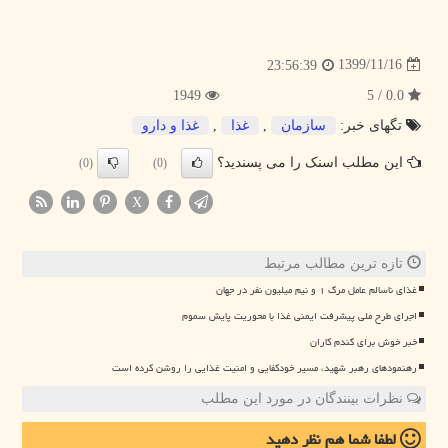
1399/11/16
23:56:39
1949
0.0 / 5
تگهای خبر:
سازمان
,
غذا
,
غذا و دارو
این مطلب اسنک را می پسندید؟
(0)
(0)
X
تازه ترین مطالب مرتبط
غذای ناسالم عامل مرگ ۱ و نیم میلیون نفر در جهان
اجرای طرح ملی پیشرفت ایمنی غذا با محوریت پایش سموم
خبر خوش برای گندم کاران
رهنمودهای رهبر شهید، مسیر خودکفایی و امنیت غذایی را روشن کرده است
نظرات بینندگان در مورد این مطلب
لطفا شما هم
نظر دهید