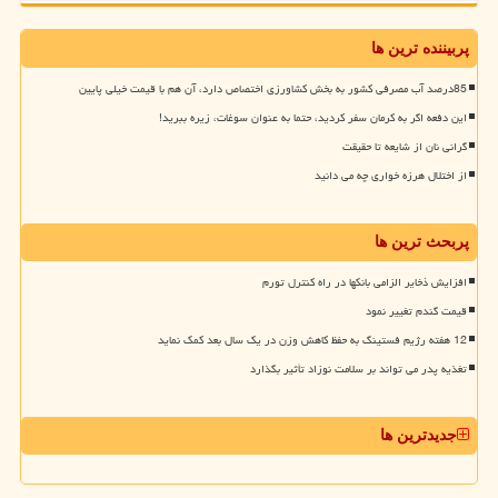
پربیننده ترین ها
85درصد آب مصرفی کشور به بخش کشاورزی اختصاص دارد، آن هم با قیمت خیلی پایین
این دفعه اگر به کرمان سفر کردید، حتما به عنوان سوغات، زیره ببرید!
گرانی نان از شایعه تا حقیقت
از اختلال هرزه خواری چه می دانید
پربحث ترین ها
افزایش ذخایر الزامی بانکها در راه کنترل تورم
قیمت گندم تغییر نمود
12 هفته رژیم فستینگ به حفظ کاهش وزن در یک سال بعد کمک نماید
تغذیه پدر می تواند بر سلامت نوزاد تأثیر بگذارد
جدیدترین ها