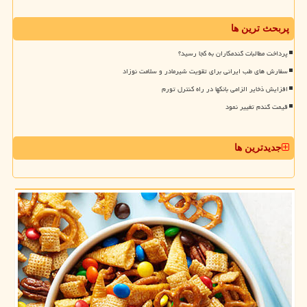
پربحث ترین ها
پرداخت مطالبات گندمکاران به کجا رسید؟
سفارش های طب ایرانی برای تقویت شیرمادر و سلامت نوزاد
افزایش ذخایر الزامی بانکها در راه کنترل تورم
قیمت گندم تغییر نمود
جدیدترین ها