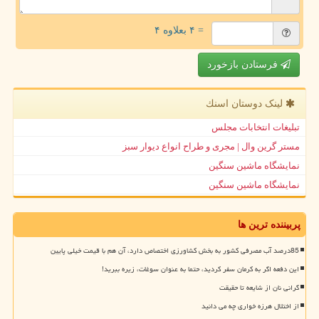
= ۴ بعلاوه ۴
فرستادن بازخورد
لینک دوستان اسنك
تبلیغات انتخابات مجلس
مستر گرین وال | مجری و طراح انواع دیوار سبز
نمایشگاه ماشین سنگین
نمایشگاه ماشین سنگین
پربیننده ترین ها
85درصد آب مصرفی کشور به بخش کشاورزی اختصاص دارد، آن هم با قیمت خیلی پایین
این دفعه اگر به کرمان سفر کردید، حتما به عنوان سوغات، زیره ببرید!
گرانی نان از شایعه تا حقیقت
از اختلال هرزه خواری چه می دانید