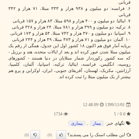
قربانی
۶. فرانسه: دو میلیون و ۹۳۸ هزار و ۳۳۳ مبتلا، ۷۱ هزار و ۳۴۲
قربانی
۷. ایتالیا: دو میلیون و ۴۰۰ هزار و ۵۹۸ مبتلا، ۸۳ هزار و ۱۵۷ قربانی
۸. ترکیه: دو میلیون و ۳۹۹ هزار و ۷۸۱ مبتلا، ۲۴ هزار و ۳۲۸ قربانی
۹. اسپانیا: دو میلیون و ۳۷۰ هزار و ۷۴۲ مبتلا، ۵۴ هزار و ۱۷۳ قربانی
۱۰. آلمان: دو میلیون و ۷۱ هزار و ۴۷۳ مبتلا، ۴۹ هزار و ۲۴۴ قربانی
برپایه آمار فوق هم اکنون ۱۸ کشور اول این جدول، همگی از رقم یک
میلیون مبتلا شدن عبور کرده اند و بعد از ایالات متحده، هند و برزیل -
که سه کشور رکورددار شمار مبتلایان در دنیا هستند - کشورهای
روسیه، انگلیس، فرانسه، ایتالیا، ترکیه، اسپانیا، آلمان، کلمبیا،
آرژانتین، مکزیک، لهستان، آفریقای جنوبی، ایران، اوکراین و پرو هم
بیشتر از یک میلیون مبتلا را ثبت کرده اند.
1399/11/01
12:48:09
1734
0.0 / 5
تگهای خبر:
بیمار
,
بیماری
این مطلب اسنک را می پسندید؟
(0)
(0)