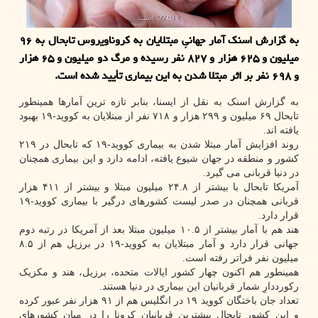
به گزارش اسنک آمار جهانیِ مبتلایان به کروناویروس تابحال به ۹۶
میلیون و ۶۲۵ هزار و ۸۲۷ نفر رسیده و مرگ دو میلیون و ۶۵ هزار
و ۶۹۸ نفر بر اثر مبتلا شدن به این بیماری تأیید شده است.
به گزارش اسنک به نقل از ایسنا، بنابر تازه ترین آمارها همینطور
تابحال ۶۹ میلیون و ۲۹۹ هزار و ۷۱۸ نفر از مبتلایان به کووید-۱۹ بهبود
یافته اند.
روند افزایش آمار مبتلا شدن به بیماری کووید-۱۹ که تابحال در ۲۱۹
کشور و منطقه در جهان شیوع یافته، ادامه دارد و این بیماری همچنان
در دنیا قربانی می گیرد.
آمریکا تابحال با بیشتر از ۲۴.۸ میلیون مبتلا و بیشتر از ۴۱۱ هزار
قربانی همچنان در صدر لیست کشورهای درگیر با بیماری کووید-۱۹
قرار دارد.
هند هم با آمار بیشتر از ۱۰.۵ میلیون مبتلا بعد از آمریکا در رتبه دوم
جهانی قرار دارد و آمار مبتلایان به کووید-۱۹ در برزیل هم از ۸.۵
میلیون نفر فراتر رفته است.
همینطور هم اکنون چهار کشور ایالات متحده، برزیل، هند و مکزیک
رکورددارِ شمار قربانیان این بیماری در دنیا هستند.
تعداد جان باختگان کووید ۱۹ در انگلیس هم از ۹۱ هزار نفر عبور کرده
و این کشور تابحال بیشترین قربانیان کرونا را در میان کشورهای