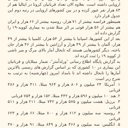
اروپایی داشته است. بعلاوه الان تعداد قربانیان کرونا در ایتالیا هم از
۸۳ هزار نفر عبور کرده و در بین کشورهای اروپایی در رتبه دوم این
جدول قرار دارد.
همینطور فرانسه بیشتر از ۷۱ هزار، روسیه بیشتر از ۶۶ هزار و ایران
هم بیشتر از ۵۶ هزار فوتی بر اثر مبتلا شدن به بیماری کووید-۱۹ را
گزارش داده اند.
بعد از این کشورها، اسپانیا با بیشتر از ۵۴ هزار، کلمبیا با بیشتر از ۴۹
هزار، آلمان با بیشتر از ۴۹ هزار و آرژانتین با بیشتر از ۴۶ هزار جان
باخته، دیگر کشورهایی هستند که تابحال آمار بالای مرگ و میر ناشی
از کووید ۱۹ را ثبت کرده اند.
به گزارش پایگاه اطلاع رسانی "ورلداُمتر"، شمار مبتلایان و قربانیان
این بیماری در ۱۰ کشوری که بر اساس گزارش های رسمی بالاترین
آمارها را تابحال داشته اند تا بامداد امروز (چهارشنبه) به ترتیب به
شرح زیر است:
۱. آمریکا: ۲۴ میلیون و ۸۰۶ هزار و ۹۶۴ مبتلا، ۴۱۱ هزار و ۴۸۶
قربانی
۲. هند: ۱۰ میلیون و ۵۹۶ هزار و ۴۴۲ مبتلا، ۱۵۲ هزار و ۷۵۴ قربانی
۳. برزیل: هشت میلیون و ۵۷۵ هزار و ۷۴۲ مبتلا، ۲۱۱ هزار و ۵۱۱
قربانی
۴. روسیه: سه میلیون و ۶۱۲ هزار و ۸۰۰ مبتلا، ۶۶ هزار و ۶۲۳
قربانی
۵. انگلیس: سه میلیون و ۴۶۶ هزار و ۸۴۹ مبتلا، ۹۱ هزار و ۴۷۰