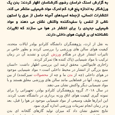
به گزارش اسنک خراسان رضوی کارشناسان اظهار کردند: بدن یک
ورزشکار به اندازه پنج فرد کم تحرک مواد شیمیایی منتشر می کند.
انتشارات انسانی، ازجمله اسیدهای آمینه حاصل از عرق یا استون
ناشی از تنفس با سفیدکننده واکنش نشان می دهند و مواد
شیمیایی جدیدی را برای انتشار در هوا می سازند که تاثیرات
ناشناخته ای بر کیفیت هوای داخلی دارند.
به نقل از ارث، پژوهشگران دانشگاه کلرادو بولدر ایالات متحده،
کیفیت هوای سالن های ورزشی را بررسی کردند و بطور خاص بر
تاثیرات انتشار عرق در هنگام
ورزش
کردن و تشدید آن در زمان
ترکیب با مواد شیمیایی (پاک کننده ها) تمرکز کردند.
زاخاری فاینواکس، محقق ارشد این بررسی اظهار داشت: «انسان
منبع بزرگی از انتشار در محیط داخلی است.» مواد شیمیایی موجود
در هوای داخلی (چه از
بدن
ما و چه از
محصولات
تمیزکننده) از بین
نمی روند، آنها در فضاهایی مانند سالن های ورزشی معلق هستند و با
مواد شیمیایی دیگر واکنش نشان می دهند.
در سال ۲۰۱۸، گروه پژوهشگران کلرادو بولدر، تجهیزاتی را برای
نمونه گیری کیفیت هوای اتاق وزنه برداری در دانشگاه نصب کردند.
این ابزارها طیف وسیعی از مواد شیمیایی موجود در هوا را قبل، بعد
و در زمان انجام تمرینات ورزشی اندازه گیری نمود.
نتایج تحقیق نشان داد که میزان تولید گازهای گلخانه ای بدن