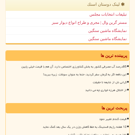
لینک دوستان اسنك
تبلیغات انتخابات مجلس
مستر گرین وال | مجری و طراح انواع دیوار سبز
نمایشگاه ماشین سنگین
نمایشگاه ماشین سنگین
پربیننده ترین ها
85درصد آب مصرفی کشور به بخش کشاورزی اختصاص دارد، آن هم با قیمت خیلی پایین
این دفعه اگر به کرمان سفر کردید، حتما به عنوان سوغات، زیره ببرید!
گرانی نان از شایعه تا حقیقت
از اختلال هرزه خواری چه می دانید
پربحث ترین ها
قیمت گندم تغییر نمود
12 هفته رژیم فستینگ به حفظ کاهش وزن در یک سال بعد کمک نماید
تغذیه پدر می تواند بر سلامت نوزاد تأثیر بگذارد