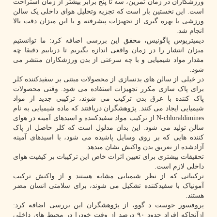
ورزشکاران در زمان تمرین، سه تا پنج برابر بیشتر از زمان استراحت
است. این نخستین بار است که تجزیه وتحلیل هوای داخلی یک سالن
ورزشی با بهره گیری از تجهیزات پیشرفته و با این میزان دقت بالا
انجام شد.
دیمیتریوس پاگونیس، محقق این بررسی اضافه کرد: ما توانستیم
میزان انتشار را در زمان واقعی اندازه بگیریم تا دریابیم دقیقا چه
مقدار مواد شیمیایی و با چه سرعتی از بدن ورزشکاران منتشر می
شود.
در خیلی از سالن های بدنسازی از محصولات مبتنی بر سفیدکننده کلر
برای پاک سازی مکرر تجهیزات استفاده می شود. وقتی محصولات
پاک کننده با عرق بدن ترکیب می شوند، ترکیبی جدید از مواد
شیمیایی ایجاد می کنند. پژوهشگران دریافتند که ماده شیمیایی به نام
N-chloraldimines از ترکیب مواد سفیدکننده و اسیدهای آمینه در هوای
سالن تولید می شود. این بدان مدلول است که کلر حاصل از پاک
کننده هایی که بر روی وسایل پاشیده می شود، با اسیدهای آمینه
آزادشده از تعریق بدن واکنش نشان میدهد.
تحقیقات بیشتری برای تعیین اثرات خاص این ترکیبات بر کیفیت هوای
داخلی لازم است.
ترکیباتی که از نظر شیمیایی مشابه هستند و از واکنش ترکیب
آمونیاک با سفیدکننده تشکیل می شوند، برای سلامتی انسان مضر
هستند.
پروفسور جوست د گوو، از پژوهشگران این بررسی اضافه کرد:
ازآنجاکه افراد حدود ۹۰ درصد از وقت خودرا در محیط های داخلی