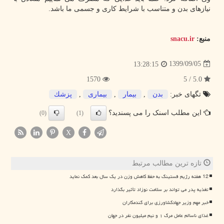
نیازهای بدن و متناسب با شرایط کاری و جسمی ما باشد.
منبع:
snacu.ir
1399/09/05
13:28:15
1570
5.0 / 5
تگهای خبر:
بدن
,
بیمار
,
بیماری
,
پزشك
این مطلب اسنک را می پسندید؟
(0)
(1)
X
تازه ترین مطالب مرتبط
12 هفته رژیم فستینگ به حفظ کاهش وزن در یک سال بعد کمک نماید
تغذیه پدر می تواند بر سلامت نوزاد تأثیر بگذارد
خبر مهم وزیر جهادکشاورزی برای گندمکاران
غذای ناسالم عامل مرگ ۱ و نیم میلیون نفر در جهان