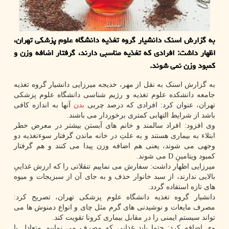
به گزارش اسنك دانشیار گروه تغذیه دانشگاه علوم پزشكی تهران،
اظهار داشت: افرادی كه تغذیه مناسبی دارند، گرفتار اضافه وزن و
كمبود وزن نمی شوند.
به گزارش اسنک به نقل از مهر، خدیجه میرزایی دانشیار گروه تغذیه
جامعه دانشکده علوم تغذیه و رژیم شناسی دانشگاه علوم پزشکی
تهران، عنوان کرد: افرادی که درصد چربی
بدن
آنها به اندازه کافی
باشد از شرایط التهابی کمتری برخوردار می باشند.
وی افزود: افراد سالمند و خانم های آبستن بیشتر در معرض خطر
ابتلاء به بیماری هستند و به علتِ در خانه ماندن گرفتار سوءتغذیه دو
وجهی می شوند، یعنی هم اضافه وزن پیدا می کنند و هم گرفتار
کمبود ویتامینِ D می شوند.
میرزایی اظهار داشت: سفارش می نماییم تنقلاتی را که ارزش غذاییِ
بالایی ندارند، از سبد خانوار حذف و به جای آن از سبزیجات و میوه
های تازه استفاده گردد.
دانشیار گروه تغذیه دانشگاه علوم پزشکی تهران، تصریح کرد:
مصرف مایعات و نوشیدنی های گرم مثل چای و انواع دمنوش ها می
تواند سیستم ایمنی را در مقابل بیماری کرونا تقویت کند.
وی اضافه کرد: حتما باید غذایی که مصرف می نماییم متعادل با