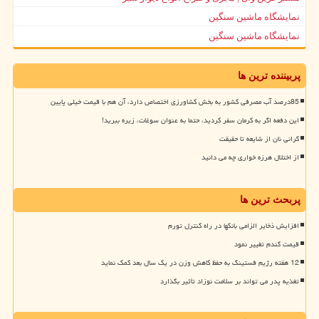
نمایشگاه ماشین سنگین
نمایشگاه ماشین سنگین
پربیننده ترین ها
85درصد آب مصرفی کشور به بخش کشاورزی اختصاص دارد، آن هم با قیمت خیلی پایین
این دفعه اگر به کرمان سفر کردید، حتما به عنوان سوغات، زیره ببرید!
گرانی نان از شایعه تا حقیقت
از اختلال هرزه خواری چه می دانید
پربحث ترین ها
افزایش ذخایر الزامی بانکها در راه کنترل تورم
قیمت گندم تغییر نمود
12 هفته رژیم فستینگ به حفظ کاهش وزن در یک سال بعد کمک نماید
تغذیه پدر می تواند بر سلامت نوزاد تأثیر بگذارد