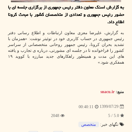
به گزارش اسنك معاون دفتر رئیس جمهوری از برگزاری جلسه ای با
حضور رئیس جمهوری و تعدادی از متخصصان كشور با مبحث كرونا
اطلاع داد.
به گزارش، علیرضا معزی معاون ارتباطات و اطلاع رسانی دفتر
رئیس جمهوری در حساب کاربری خود در توئیتر نوشت: «‏همزمان با
تشدید بحران ‎کرونا، رئیس جمهور ‎روحانی متخصصانی از سراسر
کشور را فراخوانده تا در جلسه ای مشورتی، درباره ی تجارب و یافته
های این مدت و همینطور راهکارهای جدید مبارزه با ‎کووید ۱۹
همفکری شود.»
منبع:
snacu.ir
1399/07/29
00:40:11
2048
5.0 / 5
تگهای خبر:
متخصص