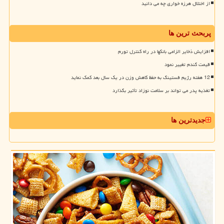
از اختلال هرزه خواری چه می دانید
پربحث ترین ها
افزایش ذخایر الزامی بانکها در راه کنترل تورم
قیمت گندم تغییر نمود
12 هفته رژیم فستینگ به حفظ کاهش وزن در یک سال بعد کمک نماید
تغذیه پدر می تواند بر سلامت نوزاد تأثیر بگذارد
جدیدترین ها