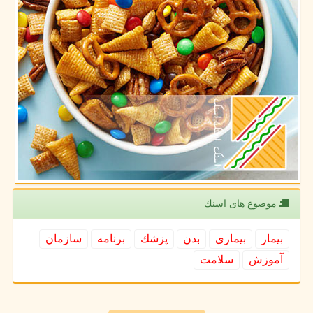
موضوع های اسنك
بیمار
بیماری
بدن
پزشك
برنامه
سازمان
آموزش
سلامت