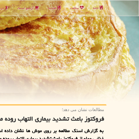
خانه
سلامت
تغذیه
آرشیو اسنك
دربا
مطالعات نشان می دهد؛
فروكتوز باعث تشدید بیماری التهاب روده م
به گزارش اسنك مطالعه بر روی موش ها نشان داده ا
غذایی مملو از فروكتوز باعث تشدید بیماری التهاب روده 