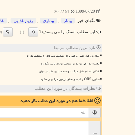
1399/07/20
20:22:51
تگهای خبر:
بیمار
,
بیماری
,
رژیم غذایی
,
غذا
این مطلب اسنک را می پسندید؟
(0)
(1)
تازه ترین مطالب مرتبط
سفارش های طب ایرانی برای تقویت شیرمادر و سلامت نوزاد
تغذیه پدر می تواند بر سلامت نوزاد تأثیر بگذارد
غذای ناسالم عامل مرگ ۱ و نیم میلیون نفر در جهان
محلول ORS و آب در سفر اربعین فراموش نشود
نظرات بینندگان در مورد این مطلب
لطفا شما هم
در مورد این مطلب
نظر دهید