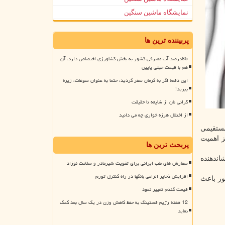
نمایشگاه ماشین سنگین
پربیننده ترین ها
85درصد آب مصرفی کشور به بخش کشاورزی اختصاص دارد، آن
هم با قیمت خیلی پایین
این دفعه اگر به کرمان سفر کردید، حتما به عنوان سوغات، زیره
ببرید!
گرانی نان از شایعه تا حقیقت
از اختلال هرزه خواری چه می دانید
مستقیمی
ئز اهمیت
پربحث ترین ها
اندهنده
سفارش های طب ایرانی برای تقویت شیرمادر و سلامت نوزاد
افزایش ذخایر الزامی بانکها در راه کنترل تورم
وز باعث
قیمت گندم تغییر نمود
12 هفته رژیم فستینگ به حفظ کاهش وزن در یک سال بعد کمک
نماید