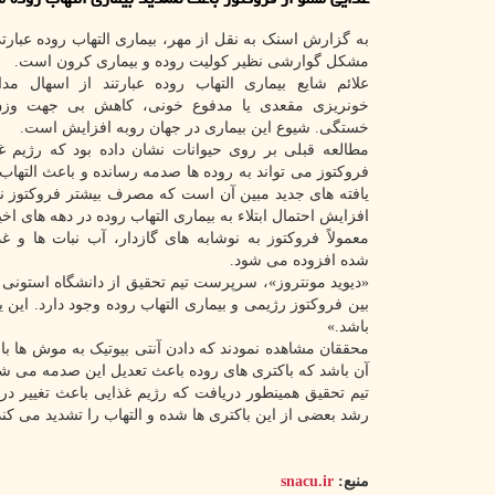
به گزارش اسنک به نقل از مهر، بیماری التهاب روده عبارت
مشکل گوارشی نظیر کولیت روده و بیماری کرون است.
علائم شایع بیماری التهاب روده عبارتند از اسهال مدا
خونریزی مقعدی یا مدفوع خونی، کاهش بی جهت وز
خستگی. شیوع این بیماری در جهان روبه افزایش است.
مطالعه قبلی بر روی حیوانات نشان داده بود که رژیم غ
فروکتوز می تواند به روده ها صدمه رسانده و باعث التهاب 
یافته های جدید مبین آن است که مصرف بیشتر فروکتوز 
افزایش احتمال ابتلاء به بیماری التهاب روده در دهه های اخیر
معمولاً فروکتوز به نوشابه های گازدار، آب نبات ها و غ
شده افزوده می شود.
«دیوید مونتروز»، سرپرست تیم تحقیق از دانشگاه استونی ب
بین فروکتوز رژیمی و بیماری التهاب روده وجود دارد. این یا
باشد.»
محققان مشاهده نمودند که دادن آنتی بیوتیک به موش ها باع
آن باشد که باکتری های روده باعث تعدیل این صدمه می شو
تیم تحقیق همینطور دریافت که رژیم غذایی باعث تغییر در
رشد بعضی از این باکتری ها شده و التهاب را تشدید می کند
منبع:
snacu.ir