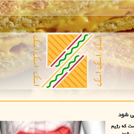
ره اسنك
ی شود
ست كه رژیم
می شود.