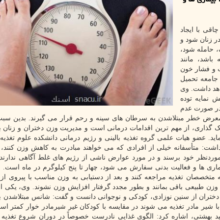
اقی با ایجاد
ر زنان شود و
، حامله شود،
باشد، مانند
 و فشار خون
 جامعه تحمیل
اهد داشت. وی
ش نمایه توده
 در صورت عدم
در معرض خطر مبتلاشدن به سرطان های سینه و رحم قرار می گیرند. بدین س
خمک گذاری، از مهم ترین اقدامات درمانی است و مدیریت وزن دختران و زنان 
. عضو هیات علمی گروه تغذیه بالینی و رژیم درمانی دانشکده علوم تغذیه 
اشت: متأسفانه خیلی از افرادی که می خواهند مبادرت به کاهش وزن کنند، ب
وردنظر خود برسند و در مورد عوارض ناشی از رژیم های غلط آگاهی ندارند.
اری ها و فعالیت بدنی سفارش می شود، چهار تا پنج کیلوگرم در ماه است. ا
خصصان تغذیه مراجعه کنند و بعد از دستیابی به وزن مناسب با پیروی از 
وزن طبیعی باقی بمانند و بطور مجدد گرفتار افزایش وزن نشوند. وی، یکی ا
 دختران از سنین نوزادی، کودکی و نوجوانی دانست و گفت: شانس مبتلاشدن ب
 ماه اول بطور انحصاری با شیر مادر تغذیه می شوند در مقایسه با کودکان غیر شیرمادر خوار کمتر
د بهشتی، اشاره کرد: الگوی غذایی نادرست خصوصاً در دوران شروع تغذیه 