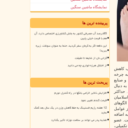
نمایشگاه ماشین سنگین
پربیننده ترین ها
85درصد آب مصرفی کشور به بخش کشاورزی اختصاص دارد، آن
هم با قیمت خیلی پایین
این دفعه اگر به کرمان سفر کردید، حتما به عنوان سوغات، زیره
ببرید!
گرانی نان از شایعه تا حقیقت
از اختلال هرزه خواری چه می دانید
بب کاهش
به چرخه
و صنایع
پربحث ترین ها
ه دنبال
 حداکثر
افزایش ذخایر الزامی بانکها در راه کنترل تورم
سلامیان
قیمت گندم تغییر نمود
الگوهای
12 هفته رژیم فستینگ به حفظ کاهش وزن در یک سال بعد کمک
ز عوامل
نماید
ه اضافه
تغذیه پدر می تواند بر سلامت نوزاد تأثیر بگذارد
 است. عضو
تکمیلی،