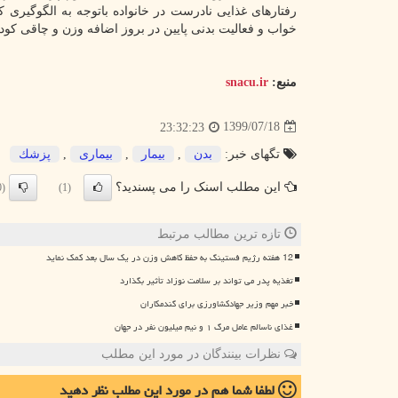
رفتارهای غذایی نادرست در خانواده باتوجه به الگوگیری 
خواب و فعالیت بدنی پایین در بروز اضافه وزن و چاقی کودکا
منبع:
snacu.ir
1399/07/18
23:32:23
تگهای خبر:
بدن
,
بیمار
,
بیماری
,
پزشك
این مطلب اسنک را می پسندید؟
(0)
(1)
تازه ترین مطالب مرتبط
12 هفته رژیم فستینگ به حفظ کاهش وزن در یک سال بعد کمک نماید
تغذیه پدر می تواند بر سلامت نوزاد تأثیر بگذارد
خبر مهم وزیر جهادکشاورزی برای گندمکاران
غذای ناسالم عامل مرگ ۱ و نیم میلیون نفر در جهان
نظرات بینندگان در مورد این مطلب
لطفا شما هم
در مورد این مطلب
نظر دهید