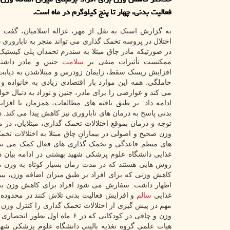
فعالیت بدنی، چهار تا پنج كیلوگرم در ماه است.
به گزارش اسنک به نقل از مهر، غزاله اسلامیان، گفت: چ
اختلال در پروسه تخمک گذاری می تواند منجر به ناباروری د
در صورتیکه مادر چاق مبتلا به سندرم تخمدان پلی کیستیک
ممکنست تأثیرات منفی بر
سلامت
جنین و مادر داشته 
افزایش ریسک سقط، زایمان زودرس و مبتلاشدن به دیابت
حاملگی. همه این موارد بار اقتصادی زیادی به خانواده و
می کند و عوارضی را برای مادر، جنین و نوزاد به دنبال خو
ادامه داد: بر طبق یافته های مطالعات، همزمان با افزای
بدنی پاسخ به درمان های ناباروری نیز کاهش پیدا می کند.
توجه و درمان بموقع اختلالات تخمک گذاری، مبتلایان، 
وزن صحیح و اصولی در بیمارانِ چاق مبتلا به اختلالات ت
های منظم قاعدگی و تخمک گذاری های فعال کمک می نماید
غذایی دانشگاه علوم پزشکی شهید بهشتی در ادامه بیان د
روش هایی هستند که در مدت زمان بسیار کوتاه به وزن م
کاهش وزنی که برای افراد بر طبق میزان اضافه وزن، بیم
اظهار داشت: سفارش می شود افراد برای کاهش وزن به مت
غذایی
سالم
و افزایش فعالیت بدنی تلاش کنند در محدوده 
مهم در پیش گیری از اختلالات تخمک گذاری را کنترل وزن
وزن و چاقی در کودکانی که در ۶
هیات علمی گروه تغذیه بالینی دانشگاه علوم پزشکی شهی