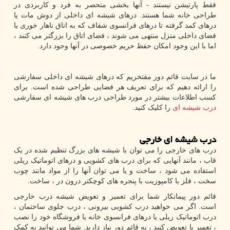
فقط پارتیشن نیستند - آنها بخشی منحصر به فرد و کاربردی در
طراحی خانه شما هستند. درهای شیشه ای داخلی از دوش مات یا
درهای کمد گرفته تا درهای فرانسوی شفاف که به اتاق ناهار خوری یا
فضای داخلی منزل منتهی می شوند ، فضای اتاق را بزرگتر می کنند ،
اما با این وجود امکان حفظ حریم خصوصی در آنها وجود دارد.
ما در سایت قائم دور مفتخریم که درهای شیشه ای داخلی سفارشی
را ارائه دهیم که برای تعریف هر فضایی طراحی شده است. برای
کسب اطلاعات بیشتر در مورد طراحی درب های شیشه ای سفارشی
درب شیشه ای
را کلیک کنید.
درب شیشه ای خارجی
درب های خارجی را می توان با شیشه های بزرگ تنظیم شده در یک
قاب ، مانند آنهایی که برای درب های کشویی و درهای اتوماتیک ریلی
استفاده می شود ، ساخت و یا می توان آنها را از مواد مانند چوب
سخت ، فلز یا کامپوزیت با پنجره های کوچکتر درون در ، ساخت.
قائم دور پیمانکار شما برای تعمیر و تعویض شیشه درب خارجی
است. اگر می خواهید درب کشویی بیرونی ، درب جلوی ساختمان ،
درب اتوماتیک ریلی یا درهای فرانسوی خانه یا فروشگاه خود را نصب
، تعمیر یا تعویض کنید ، به قائم دور نیاز دارید. شما می توانید به کمک