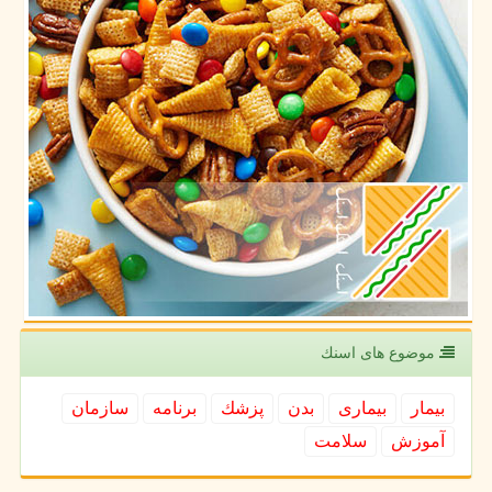
موضوع های اسنك
بیمار
بیماری
بدن
پزشك
برنامه
سازمان
آموزش
سلامت