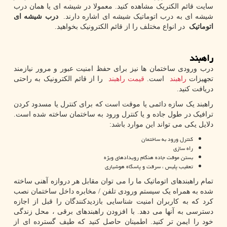
سایت قائم الکتریک مشاهده کنید. معمولا در شیشه ای یا همان درب
شیشه ای به درب اتوماتیک شیشه ای اشاره دارند.
درب شیشه ای
اتوماتیک
در انواع مختلف را از قائم الکترونیک بخواهید.
راهبند
درب ورودی ساختمان ها نیز برای حفظ امنیت عبور و مرور نیازمند
تجهیزات
راهبند
است.
قیمت راهبند
را از قائم الکترونیک به راحتی
دریافت کنید.
راهبند یک سازه دائمی یا موقت است که برای کنترل یا مسدود کردن
ترافیک در طول جاده و یا کنترل ورود به ساختمان ساخته شده است.
دلایل یکی می تواند این موارد باشد:
کنترل ورود به ساختمان
راه سازی
بستن موقت جاده هنگام رویدادهای ویژه
تعقیب پلیس ، سرقت و پاسگاه هوشیاری
تمام راهبندهای اتوماتیک ما را می توان مقابل هر دروازه آهنی ساخته
شده به همراه یک سیستم ورودی تلفن / مخابره داخل ساختمان نصب
کرد که به کاربران امنیت شناسایی بازدیدکنندگان را قبل از اجازه
دسترسی به آنها می دهد. با افزودن راهبندهای برقی ، محل زندگی
خود را ایمن تر کنید. اطمینان حاصل کنید که طیف گسترده ای از