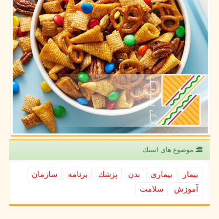
موضوع های اسنك
بیمار
بیماری
بدن
پزشك
برنامه
سازمان
آموزش
سلامت