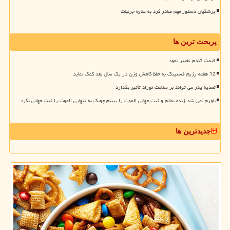
پزشکیان دستور مهم صادر کرد به علاوه جزئیات
پربحث ترین ها
قیمت گندم تغییر نمود
12 هفته رژیم فستینگ به حفظ کاهش وزن در یک سال بعد کمک نماید
تغذیه پدر می تواند بر سلامت نوزاد تأثیر بگذارد
باورم نمی شد زنده بمانم و ثبت جهانی الموت را ببینم چوبک به تنهایی الموت را ثبت جهانی نکرد
جدیدترین ها