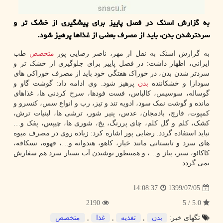
به گزارش اسنك در فصل پاییز برای پیشگیری از خشك تر و
سردترشدن بدن، باید از مصرف بعضی از غذاها پرهیز شود.
به گزارش اسنک به نقل از مهر، ناصر رضایی پور
متخصص
طب
ایرانی، اظهار داشت: در فصل پاییز برای جلوگیری از خشک تر و
سردتر شدن بدن، در خوراک هفتگی خود باید از مصرف خوراکی های
سودازا و خشکاننده
بدن
پرهیز شود. وی ادامه داد: گوشت گاو و
گوساله، سوسیس، کالباس، فست فودها، سرخ کردنی ها، غذاهای
مانده و گوشت نمک سود، ادویه تند و تیز، رب و انواع سس، کنسرو و
کمپوت، قارچ، بادمجان، عدس، پنیر شور، ترشی ها، لبنیات ترش،
کشک، کلم و گل کلم، چای پررنگ، یخ، شوری ها، چیپس، پفک و…
نباید استفاده گردد. رضایی پور اشاره کرد: زیاده روی در مصرف میوه
های سرد و تابستانی مانند خیار، کاهو، هندوانه و…، قهوه، نسکافه،
کاکائو، سیر، پیاز و…، و همینطور نوشیدن آب بسیار سرد هم سفارش
نمی گردد.
1399/07/05
14:08:37
2190
5.0 / 5
تگهای خبر:
بدن
,
تغذیه
,
غذا
,
متخصص