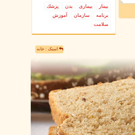
بیمار
بیماری
بدن
پزشك
برنامه
سازمان
آموزش
سلامت
اسنک : خانه