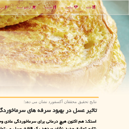
خانه
سلامت
تغذیه
آرشیو اسنك
دربا
نتایج تحقیق محققان آكسفورد نشان می دهد؛
تاثیر عسل در بهبود سرفه های سرماخوردگ
اسنك: هم اكنون هیچ درمانی برای سرماخوردگی عادی وجو
نتایج تحقیق جدید نشان میدهد یك قاشق عسل می تواند