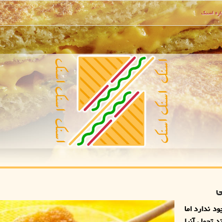
ره اسنك
ی
د ندارد اما
 تحمل آنرا