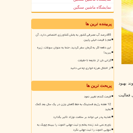
نمایشگاه ماشین سنگین
پربیننده ترین ها
85درصد آب مصرفی کشور به بخش کشاورزی اختصاص دارد، آن
هم با قیمت خیلی پایین
این دفعه اگر به کرمان سفر کردید، حتما به عنوان سوغات، زیره
ببرید!
گرانی نان از شایعه تا حقیقت
از اختلال هرزه خواری چه می دانید
د بهبود
پربحث ترین ها
 فعالیت
قیمت گندم تغییر نمود
12 هفته رژیم فستینگ به حفظ کاهش وزن در یک سال بعد کمک
نماید
تغذیه پدر می تواند بر سلامت نوزاد تأثیر بگذارد
باورم نمی شد زنده بمانم و ثبت جهانی الموت را ببینم چوبک به
تنهایی الموت را ثبت جهانی نکرد