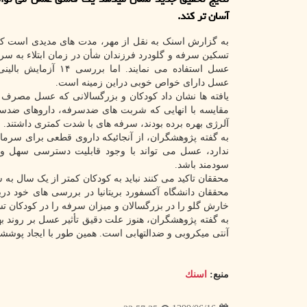
آسان تر كند.
به گزارش اسنک به نقل از مهر، مدت های مدیدی است که 
تسکین سرفه و گلودرد فرزندان شأن در زمان ابتلاء به سر
عسل استفاده می نمایند. اما بررس
عسل دارای خواص خوبی دراین زمینه است.
یافته ها نشان داد کودکان و بزرگسالانی که عسل مصرف ک
مقایسه با انهایی که شربت های ضدسرفه، داروهای ضدس
آلرژی بهره برده بودند، سرفه های با شدت کمتری داشتند.
به گفته پژوهشگران، از آنجائیکه داروی قطعی برای سرم
ندارد، عسل می تواند با وجود قابلیت دسترسی سهل و ا
سودمند باشد.
محققان تاکید می کنند نباید به کودکان کمتر از یک سال 
محققان دانشگاه آکسفورد بریتانیا در بررسی های خود در
خارش گلو را در بزرگسالان و میزان سرفه را در کودکان تس
به گفته پژوهشگران، هنوز علت دقیق تأثیر عسل بر روند ب
آنتی میکروبی و ضدالتهابی است. همین طور با ایجاد پوشش
منبع:
اسنك