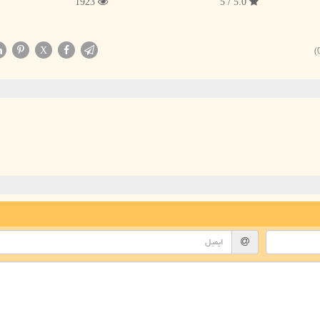
1923
5.0 / 5
X